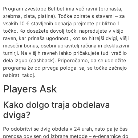
Program zvestobe Betibet ima več ravni (bronasta,
srebrna, zlata, platina). Točke zbirate s stavami – za
vsakih 10 € stavljenih denarja prejmete približno 1
točko. Ko dosežete dovolj točk, napredujete v višjo
raven, kar prinaša ugodnosti, kot so hitrejši dvigi, višji
mesečni bonus, osebni upravitelj računa in ekskluzivni
turnirji. Na višjih ravneh lahko pričakujete tudi vračilo
dela izgub (cashback). Priporočamo, da se udeležite
programa že od prvega pologa, saj se točke začnejo
nabirati takoj.
Players Ask
Kako dolgo traja obdelava
dviga?
Po odobritvi se dvig obdela v 24 urah, nato pa je čas
prenosa odvisen od izbrane metode – e-denarnice do