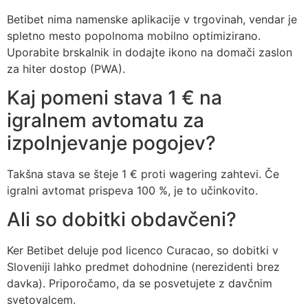
Betibet nima namenske aplikacije v trgovinah, vendar je
spletno mesto popolnoma mobilno optimizirano.
Uporabite brskalnik in dodajte ikono na domači zaslon
za hiter dostop (PWA).
Kaj pomeni stava 1 € na
igralnem avtomatu za
izpolnjevanje pogojev?
Takšna stava se šteje 1 € proti wagering zahtevi. Če
igralni avtomat prispeva 100 %, je to učinkovito.
Ali so dobitki obdavčeni?
Ker Betibet deluje pod licenco Curacao, so dobitki v
Sloveniji lahko predmet dohodnine (nerezidenti brez
davka). Priporočamo, da se posvetujete z davčnim
svetovalcem.