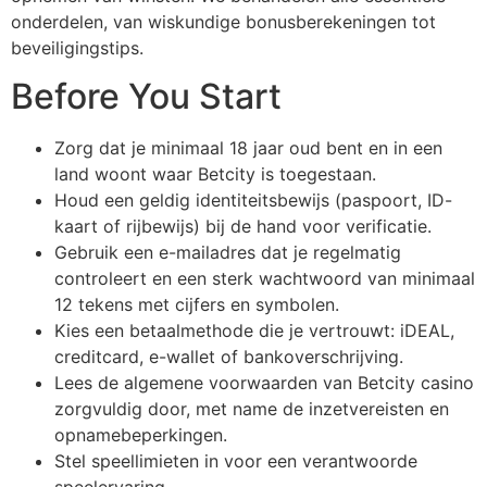
onderdelen, van wiskundige bonusberekeningen tot
beveiligingstips.
Before You Start
Zorg dat je minimaal 18 jaar oud bent en in een
land woont waar Betcity is toegestaan.
Houd een geldig identiteitsbewijs (paspoort, ID-
kaart of rijbewijs) bij de hand voor verificatie.
Gebruik een e-mailadres dat je regelmatig
controleert en een sterk wachtwoord van minimaal
12 tekens met cijfers en symbolen.
Kies een betaalmethode die je vertrouwt: iDEAL,
creditcard, e-wallet of bankoverschrijving.
Lees de algemene voorwaarden van Betcity casino
zorgvuldig door, met name de inzetvereisten en
opnamebeperkingen.
Stel speellimieten in voor een verantwoorde
speelervaring.