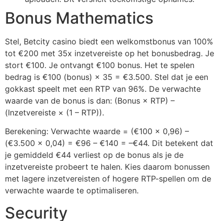
Bonus Mathematics
Stel, Betcity casino biedt een welkomstbonus van 100%
tot €200 met 35x inzetvereiste op het bonusbedrag. Je
stort €100. Je ontvangt €100 bonus. Het te spelen
bedrag is €100 (bonus) × 35 = €3.500. Stel dat je een
gokkast speelt met een RTP van 96%. De verwachte
waarde van de bonus is dan: (Bonus × RTP) –
(Inzetvereiste × (1 – RTP)).
Berekening: Verwachte waarde = (€100 × 0,96) –
(€3.500 × 0,04) = €96 – €140 = –€44. Dit betekent dat
je gemiddeld €44 verliest op de bonus als je de
inzetvereiste probeert te halen. Kies daarom bonussen
met lagere inzetvereisten of hogere RTP-spellen om de
verwachte waarde te optimaliseren.
Security