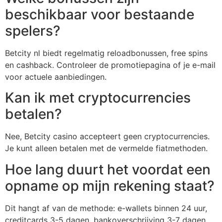
beschikbaar voor bestaande
spelers?
Betcity nl biedt regelmatig reloadbonussen, free spins
en cashback. Controleer de promotiepagina of je e-mail
voor actuele aanbiedingen.
Kan ik met cryptocurrencies
betalen?
Nee, Betcity casino accepteert geen cryptocurrencies.
Je kunt alleen betalen met de vermelde fiatmethoden.
Hoe lang duurt het voordat een
opname op mijn rekening staat?
Dit hangt af van de methode: e-wallets binnen 24 uur,
creditcards 3-5 dagen, bankoverschrijving 3-7 dagen.