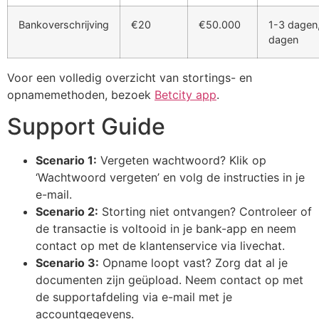
Bankoverschrijving
€20
€50.000
1-3 dagen
dagen
Voor een volledig overzicht van stortings- en
opnamemethoden, bezoek
Betcity app
.
Support Guide
Scenario 1:
Vergeten wachtwoord? Klik op
‘Wachtwoord vergeten’ en volg de instructies in je
e-mail.
Scenario 2:
Storting niet ontvangen? Controleer of
de transactie is voltooid in je bank-app en neem
contact op met de klantenservice via livechat.
Scenario 3:
Opname loopt vast? Zorg dat al je
documenten zijn geüpload. Neem contact op met
de supportafdeling via e-mail met je
accountgegevens.