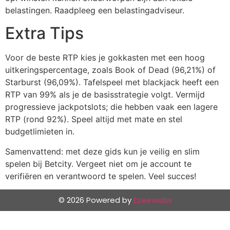
belastingen. Raadpleeg een belastingadviseur.
Extra Tips
Voor de beste RTP kies je gokkasten met een hoog
uitkeringspercentage, zoals Book of Dead (96,21%) of
Starburst (96,09%). Tafelspeel met blackjack heeft een
RTP van 99% als je de basisstrategie volgt. Vermijd
progressieve jackpotslots; die hebben vaak een lagere
RTP (rond 92%). Speel altijd met mate en stel
budgetlimieten in.
Samenvattend: met deze gids kun je veilig en slim
spelen bij Betcity. Vergeet niet om je account te
verifiëren en verantwoord te spelen. Veel succes!
© 2026 Powered by
Ezeewebs