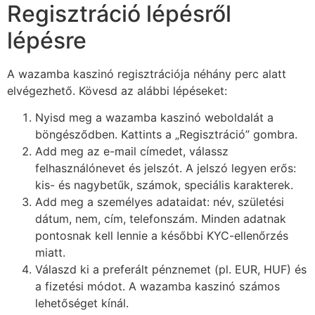
Regisztráció lépésről
lépésre
A wazamba kaszinó regisztrációja néhány perc alatt
elvégezhető. Kövesd az alábbi lépéseket:
Nyisd meg a wazamba kaszinó weboldalát a
böngésződben. Kattints a „Regisztráció” gombra.
Add meg az e-mail címedet, válassz
felhasználónevet és jelszót. A jelszó legyen erős:
kis- és nagybetűk, számok, speciális karakterek.
Add meg a személyes adataidat: név, születési
dátum, nem, cím, telefonszám. Minden adatnak
pontosnak kell lennie a későbbi KYC-ellenőrzés
miatt.
Válaszd ki a preferált pénznemet (pl. EUR, HUF) és
a fizetési módot. A wazamba kaszinó számos
lehetőséget kínál.