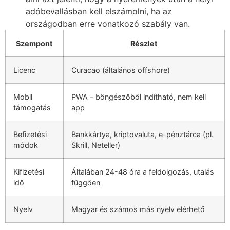
adóbevallásban kell elszámolni, ha az
országodban erre vonatkozó szabály van.
Szempont
Részlet
Licenc
Curacao (általános offshore)
Mobil
PWA – böngészőből indítható, nem kell
támogatás
app
Befizetési
Bankkártya, kriptovaluta, e-pénztárca (pl.
módok
Skrill, Neteller)
Kifizetési
Általában 24-48 óra a feldolgozás, utalás
idő
függően
Nyelv
Magyar és számos más nyelv elérhető