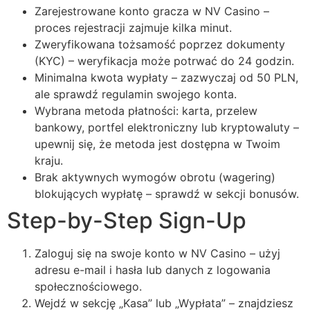
Zarejestrowane konto gracza w NV Casino –
proces rejestracji zajmuje kilka minut.
Zweryfikowana tożsamość poprzez dokumenty
(KYC) – weryfikacja może potrwać do 24 godzin.
Minimalna kwota wypłaty – zazwyczaj od 50 PLN,
ale sprawdź regulamin swojego konta.
Wybrana metoda płatności: karta, przelew
bankowy, portfel elektroniczny lub kryptowaluty –
upewnij się, że metoda jest dostępna w Twoim
kraju.
Brak aktywnych wymogów obrotu (wagering)
blokujących wypłatę – sprawdź w sekcji bonusów.
Step-by-Step Sign-Up
Zaloguj się na swoje konto w NV Casino – użyj
adresu e-mail i hasła lub danych z logowania
społecznościowego.
Wejdź w sekcję „Kasa” lub „Wypłata” – znajdziesz