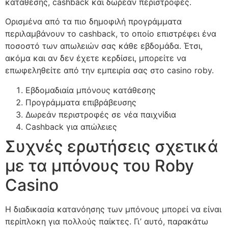
κατάθεσης, cashback και δωρεάν περιστροφές.
Ορισμένα από τα πιο δημοφιλή προγράμματα
περιλαμβάνουν το cashback, το οποίο επιστρέφει ένα
ποσοστό των απωλειών σας κάθε εβδομάδα. Έτσι,
ακόμα και αν δεν έχετε κερδίσει, μπορείτε να
επωφεληθείτε από την εμπειρία σας στο casino roby.
Εβδομαδιαία μπόνους κατάθεσης
Προγράμματα επιβράβευσης
Δωρεάν περιστροφές σε νέα παιχνίδια
Cashback για απώλειες
Συχνές ερωτήσεις σχετικά
με τα μπόνους του Roby
Casino
Η διαδικασία κατανόησης των μπόνους μπορεί να είναι
περίπλοκη για πολλούς παίκτες. Γι’ αυτό, παρακάτω