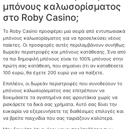
μπόνους καλωσορίσματος
στο Roby Casino;
Το Roby Casino προσφέρει μια σειρά από εντυπωσιακά
μπόνους καλωσορίσματος για να προσελκύσει νέους
παίκτες. Οι προσφορές αυτές περιλαμβάνουν συνήθως
δωρεάν περιστροφές και μπόνους κατάθεσης. Ένα από
τα πιο δημοφιλή μπόνους είναι το 100% μπόνους στην
πρώτη σας κατάθεση, που σημαίνει ότι αν καταθέσετε
100 ευρώ, θα έχετε 200 ευρώ για να παίξετε.
Επιπλέον, οι δωρεάν περιστροφές που συνοδεύουν το
μπόνους καλωσορίσματος σας επιτρέπουν να
δοκιμάσετε τα αγαπημένα σας φρουτάκια χωρίς να
ρισκάρετε τα δικά σας χρήματα. Αυτό σας δίνει την
ευκαιρία να εξερευνήσετε τις διαθέσιμες επιλογές και
να βρείτε παιχνίδια που σας ταιριάζουν καλύτερα.