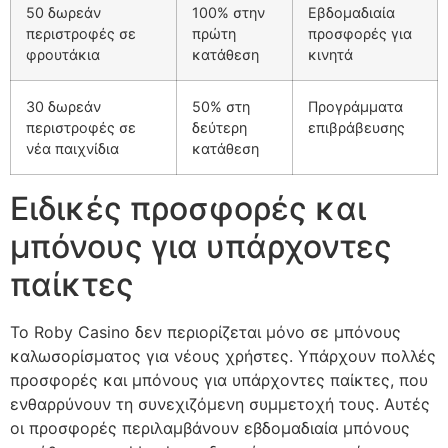
50 δωρεάν
100% στην
Εβδομαδιαία
περιστροφές σε
πρώτη
προσφορές για
φρουτάκια
κατάθεση
κινητά
30 δωρεάν
50% στη
Προγράμματα
περιστροφές σε
δεύτερη
επιβράβευσης
νέα παιχνίδια
κατάθεση
Ειδικές προσφορές και
μπόνους για υπάρχοντες
παίκτες
Το Roby Casino δεν περιορίζεται μόνο σε μπόνους
καλωσορίσματος για νέους χρήστες. Υπάρχουν πολλές
προσφορές και μπόνους για υπάρχοντες παίκτες, που
ενθαρρύνουν τη συνεχιζόμενη συμμετοχή τους. Αυτές
οι προσφορές περιλαμβάνουν εβδομαδιαία μπόνους