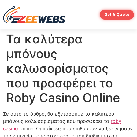
Get A Quote
Τα καλύτερα
μπόνους
καλωσορίσματος
που προσφέρει το
Roby Casino Online
Σε αυτό το άρθρο, θα εξετάσουμε τα καλύτερα
μπόνους καλωσορίσματος που προσφέρει το
roby
casino
online. Οι παίκτες που επιθυμούν να ξεκινήσουν
την εμπειρία τους στον κόσμο του διαδικτυακού