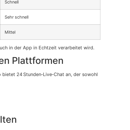
Schnell
Sehr schnell
Mittel
ch in der App in Echtzeit verarbeitet wird.
den Plattformen
 bietet 24 Stunden‑Live‑Chat an, der sowohl
lten