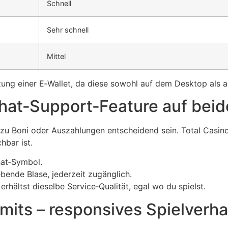
Schnell
Sehr schnell
Mittel
ung einer E‑Wallet, da diese sowohl auf dem Desktop als au
Chat‑Support‑Feature auf bei
zu Boni oder Auszahlungen entscheidend sein. Total Casino
hbar ist.
hat‑Symbol.
ende Blase, jederzeit zugänglich.
erhältst dieselbe Service‑Qualität, egal wo du spielst.
imits – responsives Spielverha