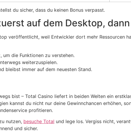
ellst du sicher, dass du keinen Bonus verpasst.
 zuerst auf dem Desktop, dann
p veröffentlicht, weil Entwickler dort mehr Ressourcen habe
, um die Funktionen zu verstehen.
nterwegs weiterzuspielen.
und bleibst immer auf dem neuesten Stand.
egs bist – Total Casino liefert in beiden Welten ein erstkla
ien kannst du nicht nur deine Gewinnchancen erhöhen, so
ndenservice profitieren.
 zu nutzen,
besuche Total
und lege los. Vergiss nicht, vera
annend und sicher.