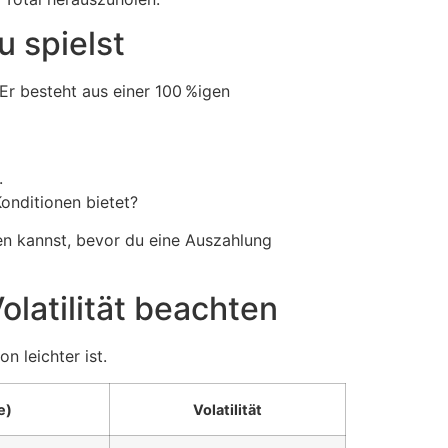
 spielst
Er besteht aus einer 100 %igen
.
nditionen bietet?
en kannst, bevor du eine Auszahlung
latilität beachten
n leichter ist.
e)
Volatilität