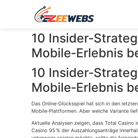
10 Insider‑Strate
Mobile‑Erlebnis b
10 Insider‑Strate
Mobile‑Erlebnis b
Das Online‑Glücksspiel hat sich in den letzte
Mobile‑Plattformen. Aber welche Variante lie
Aktuelle Analysen zeigen, dass Total Casino 
Casino 95 % der Auszahlungsanträge innerhal
unterwegs spielen möchte, sollte die folgen