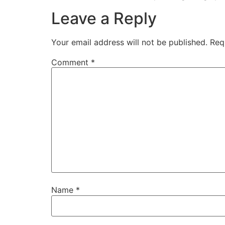
Leave a Reply
Your email address will not be published.
Req
Comment
*
Name
*