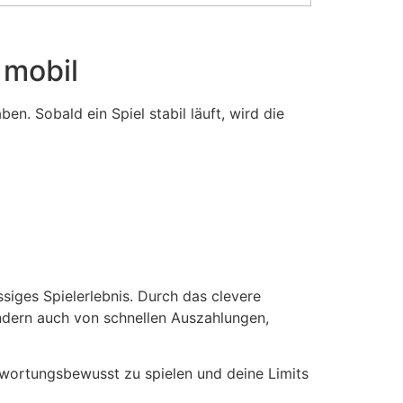
 mobil
n. Sobald ein Spiel stabil läuft, wird die
ssiges Spielerlebnis. Durch das clevere
ndern auch von schnellen Auszahlungen,
ntwortungsbewusst zu spielen und deine Limits