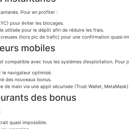
tantanés. Pour en profiter :
(KYC) pour éviter les blocages.
 utilisée pour le dépôt afin de réduire les frais.
s creuses (hors pic de trafic) pour une confirmation quasi‑i
ueurs mobiles
et compatible avec tous les systèmes d’exploitation. Pour j
ez le navigateur optimisé.
ormé des nouveaux bonus.
e de main via une appli sécurisée (Trust Wallet, MetaMask)
courants des bonus
:
rait quasi impossible.