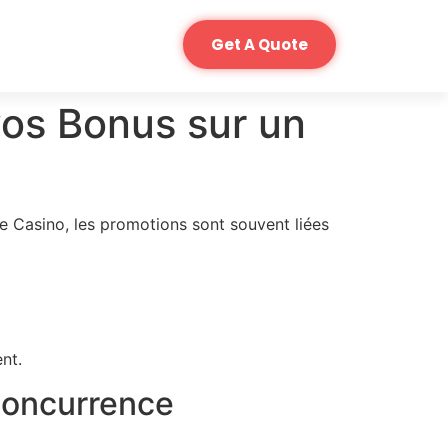
Get A Quote
 vos Bonus sur un
e Casino, les promotions sont souvent liées
nt.
concurrence