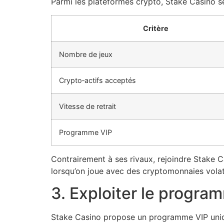
Parmi les plateformes crypto, Stake Casino s
Critère
Nombre de jeux
Crypto‑actifs acceptés
Vitesse de retrait
Programme VIP
Contrairement à ses rivaux, rejoindre Stake Ca
lorsqu’on joue avec des cryptomonnaies volat
3. Exploiter le progra
Stake Casino propose un programme VIP unique