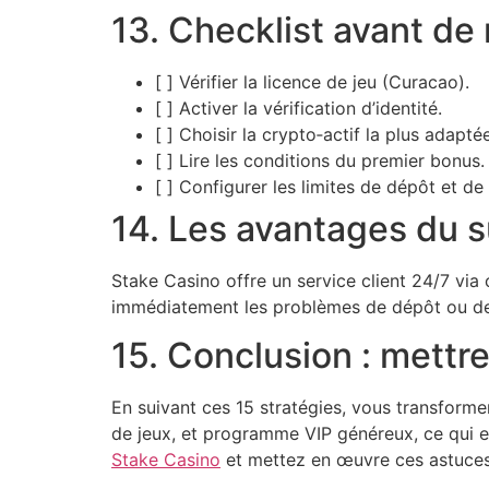
13. Checklist avant de
[ ] Vérifier la licence de jeu (Curacao).
[ ] Activer la vérification d’identité.
[ ] Choisir la crypto‑actif la plus adaptée
[ ] Lire les conditions du premier bonus.
[ ] Configurer les limites de dépôt et de
14. Les avantages du s
Stake Casino offre un service client 24/7 via
immédiatement les problèmes de dépôt ou de r
15. Conclusion : mettre
En suivant ces 15 stratégies, vous transform
de jeux, et programme VIP généreux, ce qui en
Stake Casino
et mettez en œuvre ces astuces 