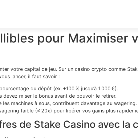
illibles pour Maximiser
enter votre capital de jeu. Sur un casino crypto comme Stak
s lancer, il faut savoir :
ourcentage du dépôt (ex. +100 % jusqu’à 1 000 €).
 devez miser le bonus avant de pouvoir le retirer.
mme les machines à sous, contribuent davantage au wagering.
agering faible (≤ 20x) pour libérer vos gains plus rapideme
fres de Stake Casino avec la 