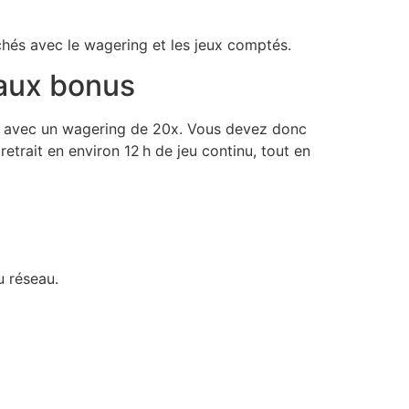
ichés avec le wagering et les jeux comptés.
 aux bonus
) avec un wagering de 20x. Vous devez donc
etrait en environ 12 h de jeu continu, tout en
u réseau.