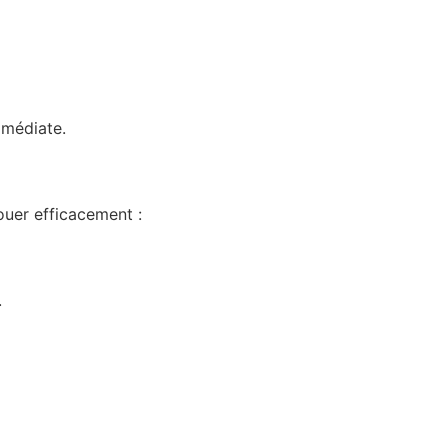
mmédiate.
ouer efficacement :
.