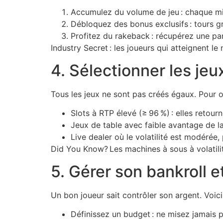
Accumulez du volume de jeu : chaque mi
Débloquez des bonus exclusifs : tours gr
Profitez du rakeback : récupérez une par
Industry Secret : les joueurs qui atteignent 
4. Sélectionner les jeu
Tous les jeux ne sont pas créés égaux. Pour o
Slots à RTP élevé (≥ 96 %) : elles retourn
Jeux de table avec faible avantage de l
Live dealer où le volatilité est modérée
Did You Know? Les machines à sous à volatilit
5. Gérer son bankroll e
Un bon joueur sait contrôler son argent. Voic
Définissez un budget : ne misez jamais p