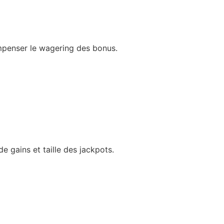
compenser le wagering des bonus.
 gains et taille des jackpots.