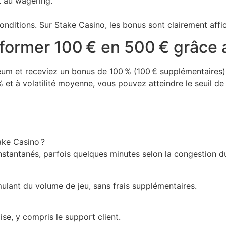
t au wagering.
 conditions. Sur Stake Casino, les bonus sont clairement aff
nsformer 100 € en 500 € grâce
eum et receviez un bonus de 100 % (100 € supplémentaires
 et à volatilité moyenne, vous pouvez atteindre le seuil de r
ake Casino ?
instantanés, parfois quelques minutes selon la congestion d
mulant du volume de jeu, sans frais supplémentaires.
ise, y compris le support client.