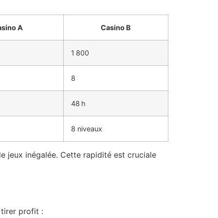
sino A
Casino B
1 800
8
48 h
8 niveaux
e jeux inégalée. Cette rapidité est cruciale
rer profit :