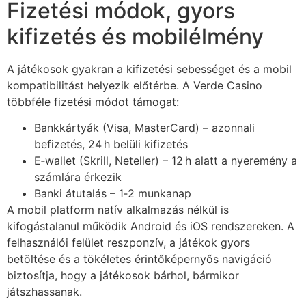
Fizetési módok, gyors
kifizetés és mobilélmény
A játékosok gyakran a kifizetési sebességet és a mobil
kompatibilitást helyezik előtérbe. A Verde Casino
többféle fizetési módot támogat:
Bankkártyák (Visa, MasterCard) – azonnali
befizetés, 24 h belüli kifizetés
E‑wallet (Skrill, Neteller) – 12 h alatt a nyeremény a
számlára érkezik
Banki átutalás – 1‑2 munkanap
A mobil platform natív alkalmazás nélkül is
kifogástalanul működik Android és iOS rendszereken. A
felhasználói felület reszponzív, a játékok gyors
betöltése és a tökéletes érintőképernyős navigáció
biztosítja, hogy a játékosok bárhol, bármikor
játszhassanak.