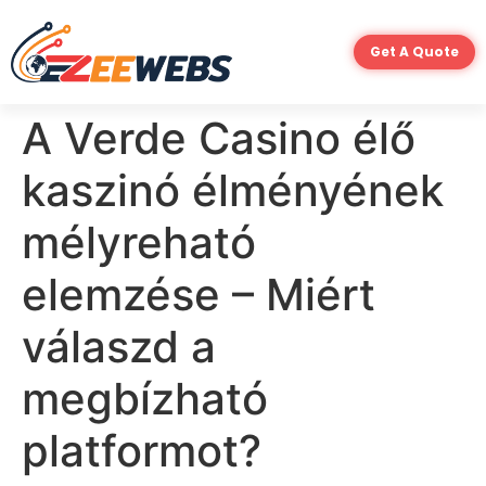
Get A Quote
A Verde Casino élő
kaszinó élményének
mélyreható
elemzése – Miért
válaszd a
megbízható
platformot?