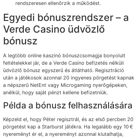
rendszeresen ellenőrzik a működést.
Egyedi bónuszrendszer – a
Verde Casino üdvözlő
bónusz
A legtöbb online kaszinó bónuszcsomagja bonyolult
feltételekkel jár, de a Verde Casino befizetés nélküli
üdvözlő bónusz egyszerű és átlátható. Regisztráció
után a játékosok azonnal 20 ingyenes pörgetést kapnak
a népszerű NetEnt vagy Microgaming nyerőgépeken,
anélkül, hogy saját pénzt kellene befizetniük.
Példa a bónusz felhasználására
Képzeld el, hogy Péter regisztrál, és az első percben 20
pörgetést kap a Starburst játékra. Ha legalább egy 10 €
nyereményt ér el, a nyereményt azonnal kiutalhatja,