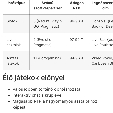
Játéktípus
Számú
Átlagos
Legnépsze
szoftverpartner
RTP
cím
Slotok
3 (NetEnt, Play’n
96‑98 %
Gonzo’s Que
GO, Pragmatic)
Book of Dea
Live
2 (Evolution,
97‑99 %
Live Blackjac
asztalok
Pragmatic)
Live Roulett
Asztali
1 (Microgaming)
94‑96 %
Video Poker,
játékok
Caribbean S
Élő játékok előnyei
Valós időben történő döntéshozatal
Interaktív chat a krupiével
Magasabb RTP a hagyományos asztalokhoz
képest