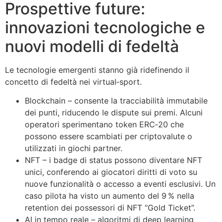
Prospettive future:
innovazioni tecnologiche e
nuovi modelli di fedeltà
Le tecnologie emergenti stanno già ridefinendo il
concetto di fedeltà nei virtual‑sport.
Blockchain – consente la tracciabilità immutabile
dei punti, riducendo le dispute sui premi. Alcuni
operatori sperimentano token ERC‑20 che
possono essere scambiati per criptovalute o
utilizzati in giochi partner.
NFT – i badge di status possono diventare NFT
unici, conferendo ai giocatori diritti di voto su
nuove funzionalità o accesso a eventi esclusivi. Un
caso pilota ha visto un aumento del 9 % nella
retention dei possessori di NFT “Gold Ticket”.
AI in tempo reale – algoritmi di deep learning