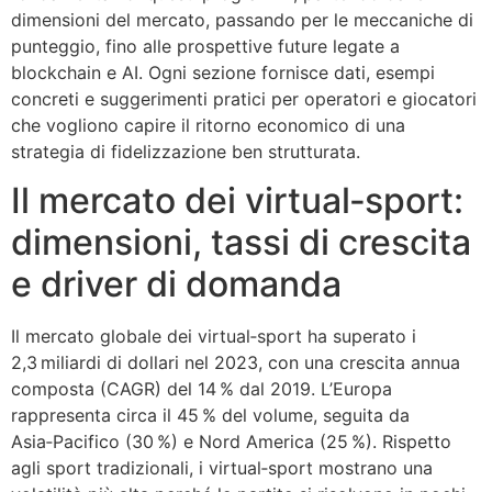
dimensioni del mercato, passando per le meccaniche di
punteggio, fino alle prospettive future legate a
blockchain e AI. Ogni sezione fornisce dati, esempi
concreti e suggerimenti pratici per operatori e giocatori
che vogliono capire il ritorno economico di una
strategia di fidelizzazione ben strutturata.
Il mercato dei virtual‑sport:
dimensioni, tassi di crescita
e driver di domanda
Il mercato globale dei virtual‑sport ha superato i
2,3 miliardi di dollari nel 2023, con una crescita annua
composta (CAGR) del 14 % dal 2019. L’Europa
rappresenta circa il 45 % del volume, seguita da
Asia‑Pacifico (30 %) e Nord America (25 %). Rispetto
agli sport tradizionali, i virtual‑sport mostrano una