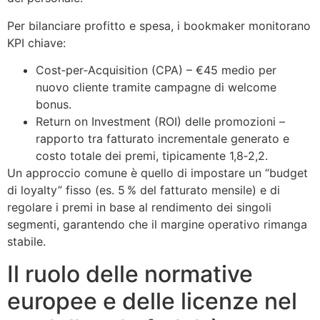
Per bilanciare profitto e spesa, i bookmaker monitorano
KPI chiave:
Cost‑per‑Acquisition (CPA) – €45 medio per
nuovo cliente tramite campagne di welcome
bonus.
Return on Investment (ROI) delle promozioni –
rapporto tra fatturato incrementale generato e
costo totale dei premi, tipicamente 1,8‑2,2.
Un approccio comune è quello di impostare un “budget
di loyalty” fisso (es. 5 % del fatturato mensile) e di
regolare i premi in base al rendimento dei singoli
segmenti, garantendo che il margine operativo rimanga
stabile.
Il ruolo delle normative
europee e delle licenze nel