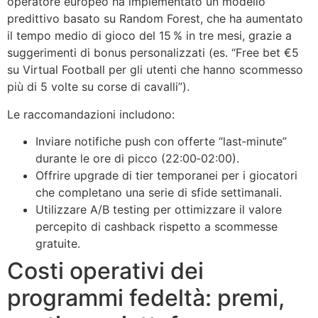
operatore europeo ha implementato un modello
predittivo basato su Random Forest, che ha aumentato
il tempo medio di gioco del 15 % in tre mesi, grazie a
suggerimenti di bonus personalizzati (es. “Free bet €5
su Virtual Football per gli utenti che hanno scommesso
più di 5 volte su corse di cavalli”).
Le raccomandazioni includono:
Inviare notifiche push con offerte “last‑minute”
durante le ore di picco (22:00‑02:00).
Offrire upgrade di tier temporanei per i giocatori
che completano una serie di sfide settimanali.
Utilizzare A/B testing per ottimizzare il valore
percepito di cashback rispetto a scommesse
gratuite.
Costi operativi dei
programmi fedeltà: premi,