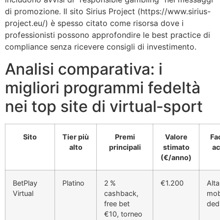
di promozione. Il sito Sirius Project (https://www.sirius-
project.eu/) è spesso citato come risorsa dove i
professionisti possono approfondire le best practice di
compliance senza ricevere consigli di investimento.
Analisi comparativa: i
migliori programmi fedeltà
nei top site di virtual‑sport
Sito
Tier più
Premi
Valore
Fac
alto
principali
stimato
a
(€/anno)
BetPlay
Platino
2 %
€1.200
Alt
Virtual
cashback,
mob
free bet
ded
€10, torneo