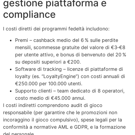
gestione piattaforma e
compliance
I costi diretti dei programmi fedeltà includono:
Premi – cashback medio del 6 % sulle perdite
mensili, scommesse gratuite del valore di €3‑€8
per utente attivo, e bonus di benvenuto del 20 %
su depositi superiori a €200.
Software di tracking – licenze di piattaforme di
loyalty (es. “LoyaltyEngine”) con costi annuali di
€250.000 per 100.000 utenti.
Supporto clienti – team dedicato di 8 operatori,
costo medio di €45.000 annui.
I costi indiretti comprendono audit di gioco
responsabile (per garantire che le promozioni non
incoraggino il gioco compulsivo), spese legali per la
conformità a normative AML e GDPR, e la formazione
del personale.