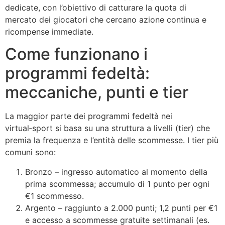
dedicate, con l’obiettivo di catturare la quota di
mercato dei giocatori che cercano azione continua e
ricompense immediate.
Come funzionano i
programmi fedeltà:
meccaniche, punti e tier
La maggior parte dei programmi fedeltà nei
virtual‑sport si basa su una struttura a livelli (tier) che
premia la frequenza e l’entità delle scommesse. I tier più
comuni sono:
Bronzo – ingresso automatico al momento della
prima scommessa; accumulo di 1 punto per ogni
€1 scommesso.
Argento – raggiunto a 2.000 punti; 1,2 punti per €1
e accesso a scommesse gratuite settimanali (es.