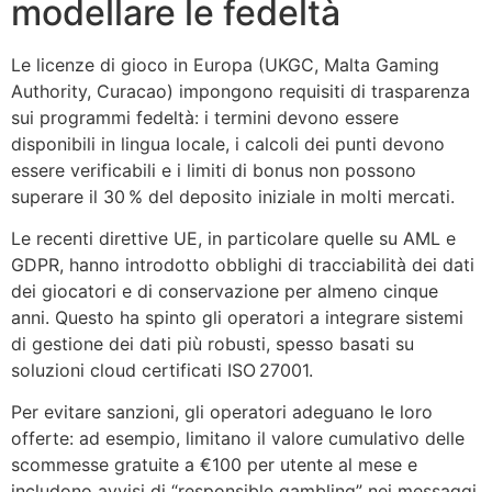
modellare le fedeltà
Le licenze di gioco in Europa (UKGC, Malta Gaming
Authority, Curacao) impongono requisiti di trasparenza
sui programmi fedeltà: i termini devono essere
disponibili in lingua locale, i calcoli dei punti devono
essere verificabili e i limiti di bonus non possono
superare il 30 % del deposito iniziale in molti mercati.
Le recenti direttive UE, in particolare quelle su AML e
GDPR, hanno introdotto obblighi di tracciabilità dei dati
dei giocatori e di conservazione per almeno cinque
anni. Questo ha spinto gli operatori a integrare sistemi
di gestione dei dati più robusti, spesso basati su
soluzioni cloud certificati ISO 27001.
Per evitare sanzioni, gli operatori adeguano le loro
offerte: ad esempio, limitano il valore cumulativo delle
scommesse gratuite a €100 per utente al mese e
includono avvisi di “responsible gambling” nei messaggi