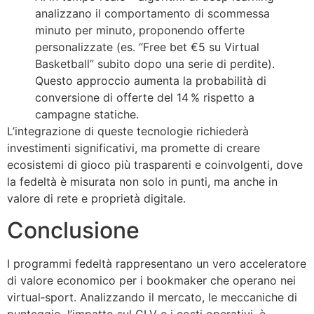
analizzano il comportamento di scommessa
minuto per minuto, proponendo offerte
personalizzate (es. “Free bet €5 su Virtual
Basketball” subito dopo una serie di perdite).
Questo approccio aumenta la probabilità di
conversione di offerte del 14 % rispetto a
campagne statiche.
L’integrazione di queste tecnologie richiederà
investimenti significativi, ma promette di creare
ecosistemi di gioco più trasparenti e coinvolgenti, dove
la fedeltà è misurata non solo in punti, ma anche in
valore di rete e proprietà digitale.
Conclusione
I programmi fedeltà rappresentano un vero acceleratore
di valore economico per i bookmaker che operano nei
virtual‑sport. Analizzando il mercato, le meccaniche di
punteggio, l’impatto sul CLV e i costi operativi, è