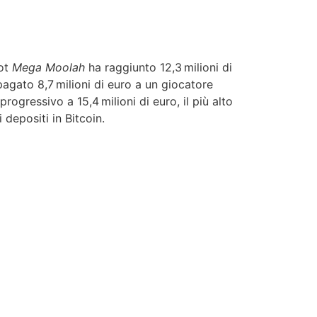
lot
Mega Moolah
ha raggiunto 12,3 milioni di
agato 8,7 milioni di euro a un giocatore
progressivo a 15,4 milioni di euro, il più alto
 depositi in Bitcoin.