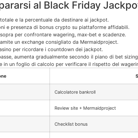
epararsi al Black Friday Jackp
l totale e la percentuale da destinare ai jackpot.
ioni e presenza di bonus crypto su piattaforme affidabili.
cui sopra per confrontare wagering, max‑bet e scadenze.
 tramite un exchange consigliato da Mermaidproject.
 casino per ricordare i countdown dei jackpot.
 basse, aumenta gradualmente secondo il piano di bet sizing
e in un foglio di calcolo per verificare il rispetto del wageri
one
S
Calcolatore bankroll
Review site + Mermaidproject
Checklist bonus