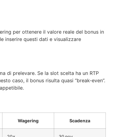
ring per ottenere il valore reale del bonus in
 inserire questi dati e visualizzare
di prelevare. Se la slot scelta ha un RTP
uesto caso, il bonus risulta quasi “break‑even”.
appetibile.
Wagering
Scadenza
20×
30 nov