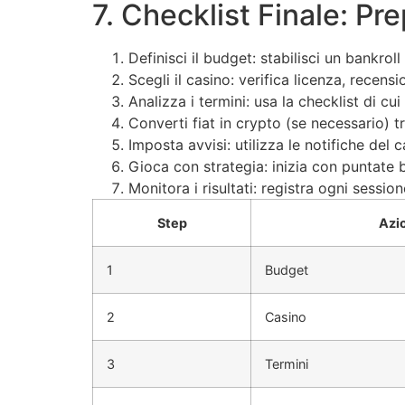
7. Checklist Finale: Pr
Definisci il budget: stabilisci un bankrol
Scegli il casino: verifica licenza, recens
Analizza i termini: usa la checklist di 
Converti fiat in crypto (se necessario)
Imposta avvisi: utilizza le notifiche del
Gioca con strategia: inizia con puntate
Monitora i risultati: registra ogni session
Step
Azi
1
Budget
2
Casino
3
Termini