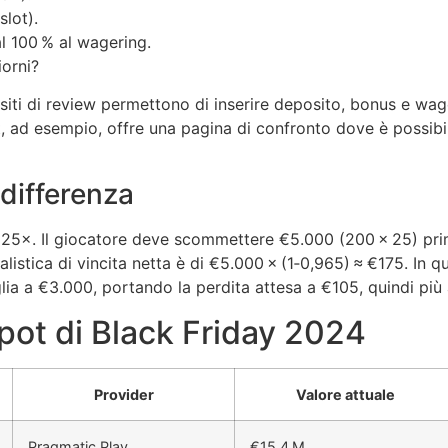
slot).
al 100 % al wagering.
iorni?
siti di review permettono di inserire deposito, bonus e wage
, ad esempio, offre una pagina di confronto dove è possibile
 differenza
×. Il giocatore deve scommettere €5.000 (200 × 25) prima 
alistica di vincita netta è di €5.000 × (1‑0,965) ≈ €175. In q
a a €3.000, portando la perdita attesa a €105, quindi più 
kpot di Black Friday 2024
Provider
Valore attuale
Pragmatic Play
€15,4 M