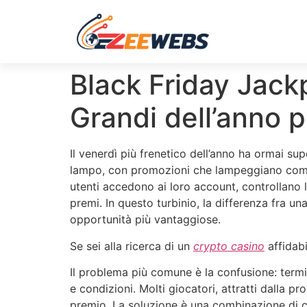
Black Friday Jack
Grandi dell’anno 
Il venerdì più frenetico dell’anno ha ormai su
lampo, con promozioni che lampeggiano come l
utenti accedono ai loro account, controllano l
premi. In questo turbinio, la differenza fra 
opportunità più vantaggiose.
Se sei alla ricerca di un
crypto casino
affidabi
Il problema più comune è la confusione: termi
e condizioni. Molti giocatori, attratti dalla 
premio. La soluzione è una combinazione di co