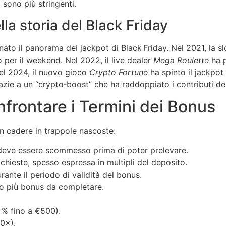
sono più stringenti.
lla storia del Black Friday
nato il panorama dei jackpot di Black Friday. Nel 2021, la s
 per il weekend. Nel 2022, il live dealer
Mega Roulette
ha p
 Nel 2024, il nuovo gioco
Crypto Fortune
ha spinto il jackpot 
azie a un “crypto‑boost” che ha raddoppiato i contributi dei
frontare i Termini dei Bonus
on cadere in trappole nascoste:
 deve essere scommesso prima di poter prelevare.
chieste, spesso espressa in multipli del deposito.
nte il periodo di validità del bonus.
to più bonus da completare.
0 % fino a €500).
30×).