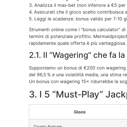
3. Analizza il max‑bet (non inferiore a €5 per 
4. Assicurati che il gioco scelto contribuisca 
5. Leggi le scadenze: bonus valido per 7‑10 g
Strumenti online come i “bonus calculator” di 
termini di potenziale profitto. Mermaidproject
rapidamente quale offerta è più vantaggiosa.
2.1. Il “Wagering” che fa la
Supponiamo un bonus di €200 con wagering 25
del 96,5 % e una volatilità media, una stima re
Un bonus con wagering 15× ridurrebbe la sogli
3. I 5 “Must‑Play” Jac
Gioco
Crypto Fortune