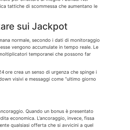
atica tattiche di scommessa che aumentano le
tare sui Jackpot
timana normale, secondo i dati di monitoraggio
ommesse vengono accumulate in tempo reale. Le
moltiplicatori temporanei che possono far
 24 ore crea un senso di urgenza che spinge i
tdown visivi e messaggi come “ultimo giorno
to ancoraggio. Quando un bonus è presentato
rdita economica. L’ancoraggio, invece, fissa
nte qualsiasi offerta che si avvicini a quel