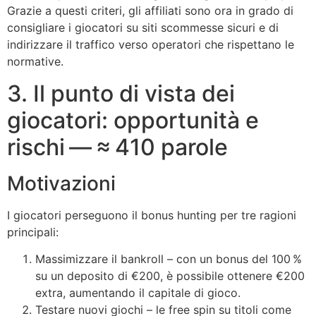
Grazie a questi criteri, gli affiliati sono ora in grado di
consigliare i giocatori su siti scommesse sicuri e di
indirizzare il traffico verso operatori che rispettano le
normative.
3. Il punto di vista dei
giocatori: opportunità e
rischi — ≈ 410 parole
Motivazioni
I giocatori perseguono il bonus hunting per tre ragioni
principali:
Massimizzare il bankroll – con un bonus del 100 %
su un deposito di €200, è possibile ottenere €200
extra, aumentando il capitale di gioco.
Testare nuovi giochi – le free spin su titoli come