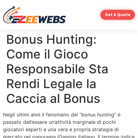
Get A Quote
Bonus Hunting:
Come il Gioco
Responsabile Sta
Rendi Legale la
Caccia al Bonus
Negli ultimi anni il fenomeno del “bonus hunting” è
passato dall’essere un’attività marginale di pochi
giocatori esperti a una vera e propria strategia di
mercato nel panorama iGaming italiano. Il termine indica