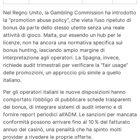
Nel Regno Unito, la Gambling Commission ha introdotto
la “promotion abuse policy”, che vieta l’uso ripetuto di
bonus da parte dello stesso utente senza una reale
attività di gioco. Malta, pur essendo un hub per le
licenze, non ha ancora una normativa specifica sul
bonus hunting, lasciando ampio margine di
interpretazione agli operatori. La Spagna, invece,
richiede audit trimestrali per verificare la “fair usage”
delle promozioni, un approccio più simile a quello
italiano.
Per gli operatori italiani le nuove disposizioni hanno
comportato l’obbligo di pubblicare schede trasparenti
dei bonus, di integrare sistemi di audit interno e di
fornire report periodici all’ADM. Le sanzioni per mancata
conformità possono arrivare fino al 10 % del fatturato
annuo del casinò, una penalità che ha spinto molti
provider a rivedere le proprie offerte.