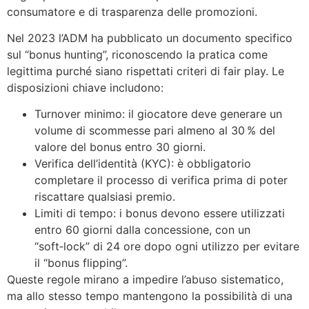
consumatore e di trasparenza delle promozioni.
Nel 2023 l’ADM ha pubblicato un documento specifico
sul “bonus hunting”, riconoscendo la pratica come
legittima purché siano rispettati criteri di fair play. Le
disposizioni chiave includono:
Turnover minimo: il giocatore deve generare un
volume di scommesse pari almeno al 30 % del
valore del bonus entro 30 giorni.
Verifica dell’identità (KYC): è obbligatorio
completare il processo di verifica prima di poter
riscattare qualsiasi premio.
Limiti di tempo: i bonus devono essere utilizzati
entro 60 giorni dalla concessione, con un
“soft‑lock” di 24 ore dopo ogni utilizzo per evitare
il “bonus flipping”.
Queste regole mirano a impedire l’abuso sistematico,
ma allo stesso tempo mantengono la possibilità di una