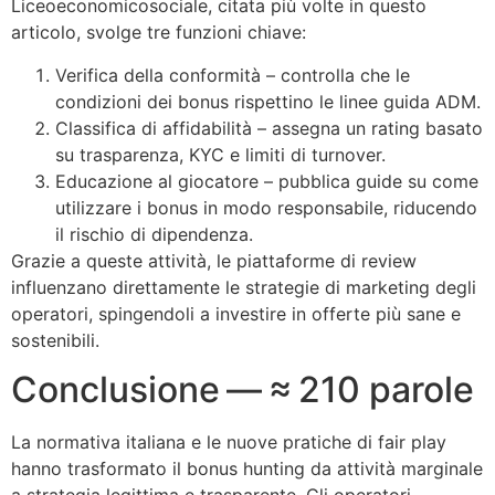
Liceoeconomicosociale, citata più volte in questo
articolo, svolge tre funzioni chiave:
Verifica della conformità – controlla che le
condizioni dei bonus rispettino le linee guida ADM.
Classifica di affidabilità – assegna un rating basato
su trasparenza, KYC e limiti di turnover.
Educazione al giocatore – pubblica guide su come
utilizzare i bonus in modo responsabile, riducendo
il rischio di dipendenza.
Grazie a queste attività, le piattaforme di review
influenzano direttamente le strategie di marketing degli
operatori, spingendoli a investire in offerte più sane e
sostenibili.
Conclusione — ≈ 210 parole
La normativa italiana e le nuove pratiche di fair play
hanno trasformato il bonus hunting da attività marginale