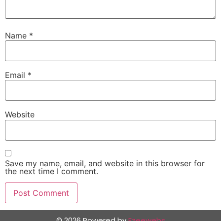
Name
*
Email
*
Website
Save my name, email, and website in this browser for
the next time I comment.
© 2026 Powered by
Ezeewebs