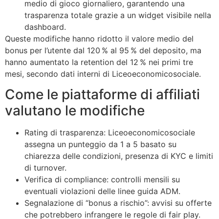
medio di gioco giornaliero, garantendo una
trasparenza totale grazie a un widget visibile nella
dashboard.
Queste modifiche hanno ridotto il valore medio del
bonus per l’utente dal 120 % al 95 % del deposito, ma
hanno aumentato la retention del 12 % nei primi tre
mesi, secondo dati interni di Liceoeconomicosociale.
Come le piattaforme di affiliati
valutano le modifiche
Rating di trasparenza: Liceoeconomicosociale
assegna un punteggio da 1 a 5 basato su
chiarezza delle condizioni, presenza di KYC e limiti
di turnover.
Verifica di compliance: controlli mensili su
eventuali violazioni delle linee guida ADM.
Segnalazione di “bonus a rischio”: avvisi su offerte
che potrebbero infrangere le regole di fair play.