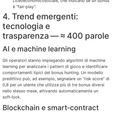
Liceoeconomicosociale, che indicano se un bonus
è “fair‑play”.
4. Trend emergenti:
tecnologia e
trasparenza — ≈ 400 parole
AI e machine learning
Gli operatori stanno impiegando algoritmi di machine
learning per analizzare i pattern di gioco e identificare
comportamenti tipici del bonus hunting. Un modello
predittivo può, ad esempio, segnalare un “risk score” di
0,8 per un utente che utilizza più di tre bonus diversi
nello stesso mese, attivando automaticamente un
soft‑lock.
Blockchain e smart‑contract