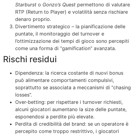
Starburst
o
Gonzo’s Quest
permettono di valutare
RTP (Return to Player) e volatilità senza rischiare
denaro proprio.
Divertimento strategico – la pianificazione delle
puntate, il monitoraggio del turnover e
l’ottimizzazione dei tempi di gioco sono percepiti
come una forma di “gamification” avanzata.
Rischi residui
Dipendenza: la ricerca costante di nuovi bonus
può alimentare comportamenti compulsivi,
soprattutto se associata a meccanismi di “chasing
losses”.
Over‑betting: per rispettare i turnover richiesti,
alcuni giocatori aumentano la size delle puntate,
esponendosi a perdite più elevate.
Perdita di credibilità del brand: se un operatore è
percepito come troppo restrittivo, i giocatori