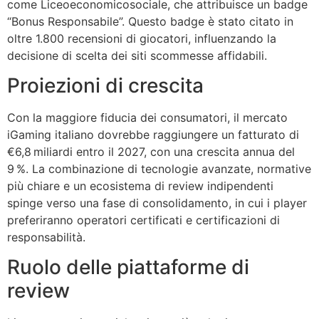
come Liceoeconomicosociale, che attribuisce un badge
“Bonus Responsabile”. Questo badge è stato citato in
oltre 1.800 recensioni di giocatori, influenzando la
decisione di scelta dei siti scommesse affidabili.
Proiezioni di crescita
Con la maggiore fiducia dei consumatori, il mercato
iGaming italiano dovrebbe raggiungere un fatturato di
€6,8 miliardi entro il 2027, con una crescita annua del
9 %. La combinazione di tecnologie avanzate, normative
più chiare e un ecosistema di review indipendenti
spinge verso una fase di consolidamento, in cui i player
preferiranno operatori certificati e certificazioni di
responsabilità.
Ruolo delle piattaforme di
review