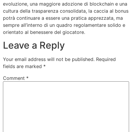
evoluzione, una maggiore adozione di blockchain e una
cultura della trasparenza consolidata, la caccia al bonus
potrà continuare a essere una pratica apprezzata, ma
sempre all’interno di un quadro regolamentare solido e
orientato al benessere del giocatore.
Leave a Reply
Your email address will not be published.
Required
fields are marked
*
Comment
*