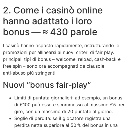
2. Come i casinò online
hanno adattato i loro
bonus — ≈ 430 parole
I casinò hanno risposto rapidamente, ristrutturando le
promozioni per allinearsi ai nuovi criteri di fair play. I
principali tipi di bonus – welcome, reload, cash‑back e
free spin – sono ora accompagnati da clausole
anti‑abuso più stringenti.
Nuovi “bonus fair‑play”
Limiti di puntata giornalieri: ad esempio, un bonus
di €100 può essere scommesso al massimo €5 per
giro, con un massimo di 20 puntate al giorno.
Soglie di perdita: se il giocatore registra una
perdita netta superiore al 50 % del bonus in una