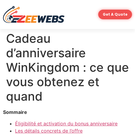
Get A Quote
Cadeau
d’anniversaire
WinKingdom : ce que
vous obtenez et
quand
Sommaire
Éligibilité et activation du bonus anniversaire
Les détails concrets de l’offre