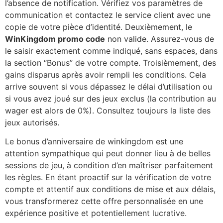
l’absence de notification. Vérifiez vos paramètres de
communication et contactez le service client avec une
copie de votre pièce d’identité. Deuxièmement, le
WinKingdom promo code
non valide. Assurez-vous de
le saisir exactement comme indiqué, sans espaces, dans
la section “Bonus” de votre compte. Troisièmement, des
gains disparus après avoir rempli les conditions. Cela
arrive souvent si vous dépassez le délai d’utilisation ou
si vous avez joué sur des jeux exclus (la contribution au
wager est alors de 0%). Consultez toujours la liste des
jeux autorisés.
Le bonus d’anniversaire de winkingdom est une
attention sympathique qui peut donner lieu à de belles
sessions de jeu, à condition d’en maîtriser parfaitement
les règles. En étant proactif sur la vérification de votre
compte et attentif aux conditions de mise et aux délais,
vous transformerez cette offre personnalisée en une
expérience positive et potentiellement lucrative.