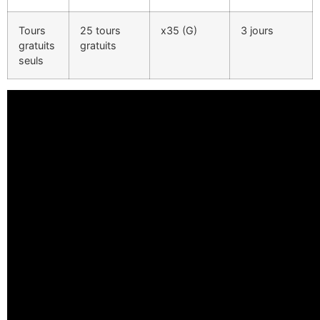
Tours
25 tours
x35 (G)
3 jours
gratuits
gratuits
seuls