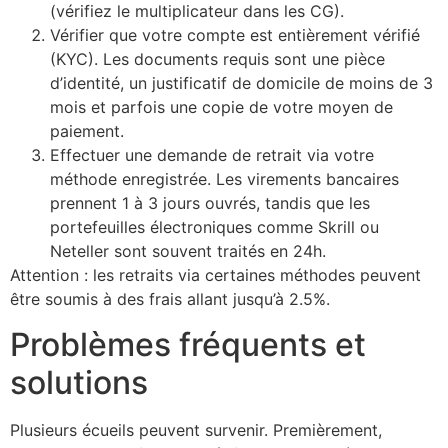
(vérifiez le multiplicateur dans les CG).
Vérifier que votre compte est entièrement vérifié
(KYC). Les documents requis sont une pièce
d’identité, un justificatif de domicile de moins de 3
mois et parfois une copie de votre moyen de
paiement.
Effectuer une demande de retrait via votre
méthode enregistrée. Les virements bancaires
prennent 1 à 3 jours ouvrés, tandis que les
portefeuilles électroniques comme Skrill ou
Neteller sont souvent traités en 24h.
Attention : les retraits via certaines méthodes peuvent
être soumis à des frais allant jusqu’à 2.5%.
Problèmes fréquents et
solutions
Plusieurs écueils peuvent survenir. Premièrement,