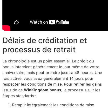
Délais de créditation et
processus de retrait
La chronologie est un point essentiel. Le crédit du
bonus intervient généralement le jour même de votre
anniversaire, mais peut prendre jusqu’à 48 heures. Une
fois activé, vous avez généralement 14 jours pour
respecter les conditions de mise. Pour retirer les gains
issus de ce
WinKingdom bonus
, le processus suit les
étapes standards :
Remplir intégralement les conditions de mise