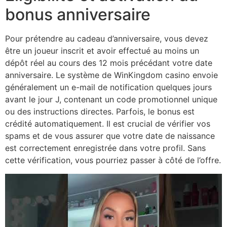
bonus anniversaire
Pour prétendre au cadeau d’anniversaire, vous devez
être un joueur inscrit et avoir effectué au moins un
dépôt réel au cours des 12 mois précédant votre date
anniversaire. Le système de WinKingdom casino envoie
généralement un e-mail de notification quelques jours
avant le jour J, contenant un code promotionnel unique
ou des instructions directes. Parfois, le bonus est
crédité automatiquement. Il est crucial de vérifier vos
spams et de vous assurer que votre date de naissance
est correctement enregistrée dans votre profil. Sans
cette vérification, vous pourriez passer à côté de l’offre.