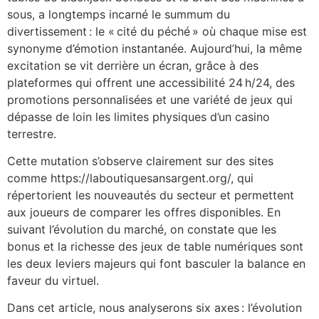
sous, a longtemps incarné le summum du
divertissement : le « cité du péché » où chaque mise est
synonyme d’émotion instantanée. Aujourd’hui, la même
excitation se vit derrière un écran, grâce à des
plateformes qui offrent une accessibilité 24 h/24, des
promotions personnalisées et une variété de jeux qui
dépasse de loin les limites physiques d’un casino
terrestre.
Cette mutation s’observe clairement sur des sites
comme https://laboutiquesansargent.org/, qui
répertorient les nouveautés du secteur et permettent
aux joueurs de comparer les offres disponibles. En
suivant l’évolution du marché, on constate que les
bonus et la richesse des jeux de table numériques sont
les deux leviers majeurs qui font basculer la balance en
faveur du virtuel.
Dans cet article, nous analyserons six axes : l’évolution