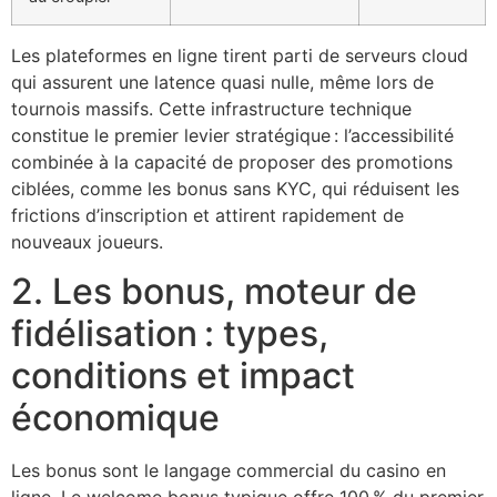
Les plateformes en ligne tirent parti de serveurs cloud
qui assurent une latence quasi nulle, même lors de
tournois massifs. Cette infrastructure technique
constitue le premier levier stratégique : l’accessibilité
combinée à la capacité de proposer des promotions
ciblées, comme les bonus sans KYC, qui réduisent les
frictions d’inscription et attirent rapidement de
nouveaux joueurs.
2. Les bonus, moteur de
fidélisation : types,
conditions et impact
économique
Les bonus sont le langage commercial du casino en