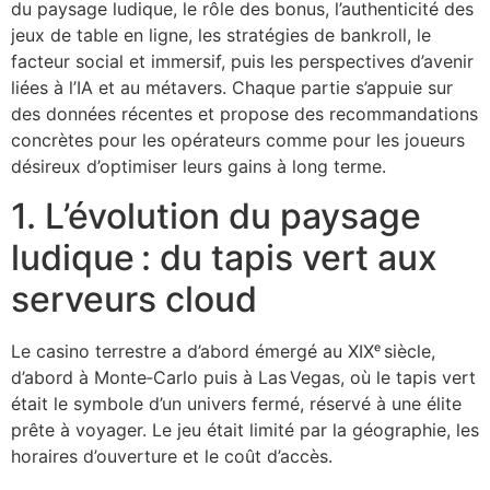
du paysage ludique, le rôle des bonus, l’authenticité des
jeux de table en ligne, les stratégies de bankroll, le
facteur social et immersif, puis les perspectives d’avenir
liées à l’IA et au métavers. Chaque partie s’appuie sur
des données récentes et propose des recommandations
concrètes pour les opérateurs comme pour les joueurs
désireux d’optimiser leurs gains à long terme.
1. L’évolution du paysage
ludique : du tapis vert aux
serveurs cloud
Le casino terrestre a d’abord émergé au XIXᵉ siècle,
d’abord à Monte‑Carlo puis à Las Vegas, où le tapis vert
était le symbole d’un univers fermé, réservé à une élite
prête à voyager. Le jeu était limité par la géographie, les
horaires d’ouverture et le coût d’accès.