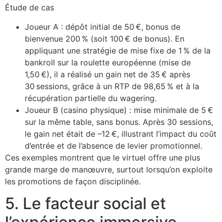
Étude de cas
Joueur A : dépôt initial de 50 €, bonus de
bienvenue 200 % (soit 100 € de bonus). En
appliquant une stratégie de mise fixe de 1 % de la
bankroll sur la roulette européenne (mise de
1,50 €), il a réalisé un gain net de 35 € après
30 sessions, grâce à un RTP de 98,65 % et à la
récupération partielle du wagering.
Joueur B (casino physique) : mise minimale de 5 €
sur la même table, sans bonus. Après 30 sessions,
le gain net était de –12 €, illustrant l’impact du coût
d’entrée et de l’absence de levier promotionnel.
Ces exemples montrent que le virtuel offre une plus
grande marge de manœuvre, surtout lorsqu’on exploite
les promotions de façon disciplinée.
5. Le facteur social et