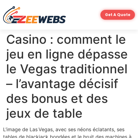
Get A Quote
Casino : comment le
jeu en ligne dépasse
le Vegas traditionnel
– l’avantage décisif
des bonus et des
jeux de table
L’image de Las Vegas, avec ses néons éclatants, ses
tables de blackjack bondées et le bruit des machines à