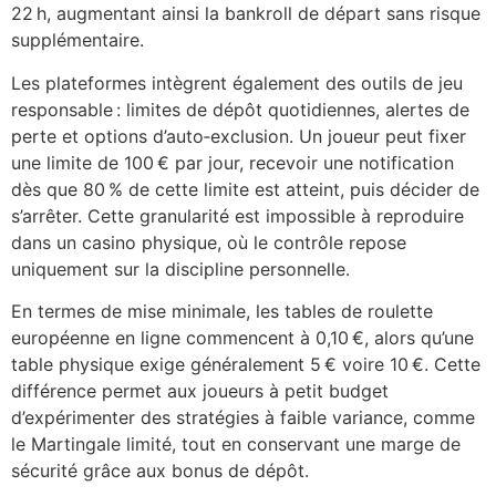
22 h, augmentant ainsi la bankroll de départ sans risque
supplémentaire.
Les plateformes intègrent également des outils de jeu
responsable : limites de dépôt quotidiennes, alertes de
perte et options d’auto‑exclusion. Un joueur peut fixer
une limite de 100 € par jour, recevoir une notification
dès que 80 % de cette limite est atteint, puis décider de
s’arrêter. Cette granularité est impossible à reproduire
dans un casino physique, où le contrôle repose
uniquement sur la discipline personnelle.
En termes de mise minimale, les tables de roulette
européenne en ligne commencent à 0,10 €, alors qu’une
table physique exige généralement 5 € voire 10 €. Cette
différence permet aux joueurs à petit budget
d’expérimenter des stratégies à faible variance, comme
le Martingale limité, tout en conservant une marge de
sécurité grâce aux bonus de dépôt.