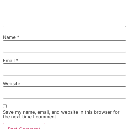
Name
*
Email
*
Website
Save my name, email, and website in this browser for
the next time I comment.