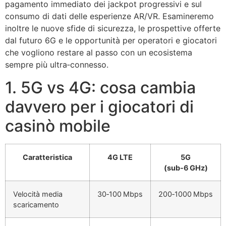
pagamento immediato dei jackpot progressivi e sul
consumo di dati delle esperienze AR/VR. Esamineremo
inoltre le nuove sfide di sicurezza, le prospettive offerte
dal futuro 6G e le opportunità per operatori e giocatori
che vogliono restare al passo con un ecosistema
sempre più ultra‑connesso.
1. 5G vs 4G: cosa cambia
davvero per i giocatori di
casinò mobile
Caratteristica
4G LTE
5G
(sub‑6 GHz)
Velocità media
30‑100 Mbps
200‑1000 Mbps
scaricamento