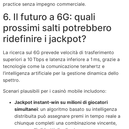
practice senza impegno commerciale.
6. Il futuro a 6G: quali
prossimi salti potrebbero
ridefinire i jackpot?
La ricerca sul 6G prevede velocità di trasferimento
superiori a 10 Tbps e latenza inferiore a 1 ms, grazie a
tecnologie come la comunicazione terahertz e
l’intelligenza artificiale per la gestione dinamica dello
spettro.
Scenari plausibili per i casinò mobile includono:
Jackpot instant‑win su milioni di giocatori
simultanei
: un algoritmo basato su intelligenza
distribuita può assegnare premi in tempo reale a
chiunque completi una combinazione vincente,