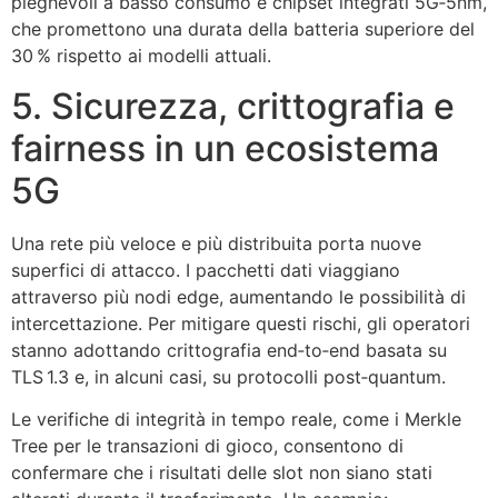
pieghevoli a basso consumo e chipset integrati 5G‑5nm,
che promettono una durata della batteria superiore del
30 % rispetto ai modelli attuali.
5. Sicurezza, crittografia e
fairness in un ecosistema
5G
Una rete più veloce e più distribuita porta nuove
superfici di attacco. I pacchetti dati viaggiano
attraverso più nodi edge, aumentando le possibilità di
intercettazione. Per mitigare questi rischi, gli operatori
stanno adottando crittografia end‑to‑end basata su
TLS 1.3 e, in alcuni casi, su protocolli post‑quantum.
Le verifiche di integrità in tempo reale, come i Merkle
Tree per le transazioni di gioco, consentono di
confermare che i risultati delle slot non siano stati