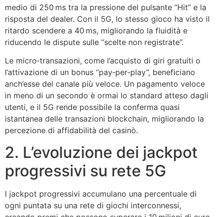
medio di 250 ms tra la pressione del pulsante “Hit” e la
risposta del dealer. Con il 5G, lo stesso gioco ha visto il
ritardo scendere a 40 ms, migliorando la fluidità e
riducendo le dispute sulle “scelte non registrate”.
Le micro‑transazioni, come l’acquisto di giri gratuiti o
l’attivazione di un bonus “pay‑per‑play”, beneficiano
anch’esse del canale più veloce. Un pagamento veloce
in meno di un secondo è ormai lo standard atteso dagli
utenti, e il 5G rende possibile la conferma quasi
istantanea delle transazioni blockchain, migliorando la
percezione di affidabilità del casinò.
2. L’evoluzione dei jackpot
progressivi su rete 5G
I jackpot progressivi accumulano una percentuale di
ogni puntata su una rete di giochi interconnessi,
creando premi che possono superare i 10 milioni di euro.