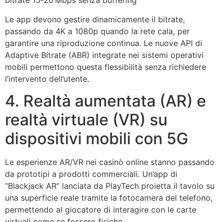
bitrate 15‑20 Mbps senza buffering
Le app devono gestire dinamicamente il bitrate,
passando da 4K a 1080p quando la rete cala, per
garantire una riproduzione continua. Le nuove API di
Adaptive Bitrate (ABR) integrate nei sistemi operativi
mobili permettono questa flessibilità senza richiedere
l’intervento dell’utente.
4. Realtà aumentata (AR) e
realtà virtuale (VR) su
dispositivi mobili con 5G
Le esperienze AR/VR nei casinò online stanno passando
da prototipi a prodotti commerciali. Un’app di
“Blackjack AR” lanciata da PlayTech proietta il tavolo su
una superficie reale tramite la fotocamera del telefono,
permettendo al giocatore di interagire con le carte
virtuali come se fossero fisiche.