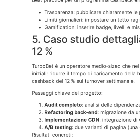
Best practice per un programma cashback eff
Trasparenza: pubblicare chiaramente le per
Limiti giornalieri: impostare un tetto ra
Gamification: inserire badge, livelli e 
5. Caso studio dettagli
12 %
TurboBet è un operatore medio‑sized che nel 2
iniziali: ridurre il tempo di caricamento del
cashback del 12 % sul turnover settimanale.
Passaggi chiave del progetto:
Audit completo
: analisi delle dipendenz
Refactoring back‑end
: migrazione da u
Implementazione CDN
: integrazione di 
A/B testing
: due varianti di pagina (una
Risultati concreti: