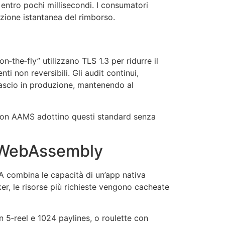
entro pochi millisecondi. I consumatori
azione istantanea del rimborso.
n‑the‑fly” utilizzano TLS 1.3 per ridurre il
 non reversibili. Gli audit continui,
lascio in produzione, mantenendo al
e non AAMS adottino questi standard senza
e WebAssembly
A combina le capacità di un’app nativa
ker, le risorse più richieste vengono cacheate
 5‑reel e 1024 paylines, o roulette con