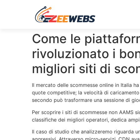
Come le piattafor
rivoluzionato i bo
migliori siti di s
Il mercato delle scommesse online in Italia ha
quote competitive; la velocità di caricamento 
secondo può trasformare una sessione di gioco
Per scoprire i siti di scommesse non AAMS sic
classifiche dei migliori operatori, dedica amp
Il caso di studio che analizzeremo riguarda 
aggressivi. Attraverso micro‑servizi, CDN av