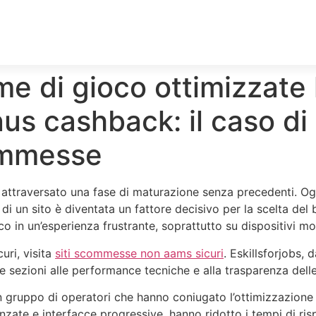
me di gioco ottimizzate
nus cashback: il caso d
commesse
 attraversato una fase di maturazione senza precedenti. Ogg
di un sito è diventata un fattore decisivo per la scelta del
 in un’esperienza frustrante, soprattutto su dispositivi mob
uri, visita
siti scommesse non aams sicuri
. Eskillsforjobs,
ie sezioni alle performance tecniche e alla trasparenza delle
un gruppo di operatori che hanno coniugato l’ottimizzazio
anzate e interfacce progressive, hanno ridotto i tempi di r