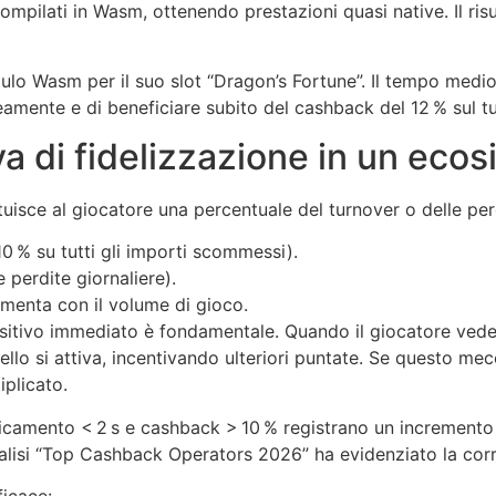
pilati in Wasm, ottenendo prestazioni quasi native. Il risult
 Wasm per il suo slot “Dragon’s Fortune”. Il tempo medio 
aneamente e di beneficiare subito del cashback del 12 % sul t
a di fidelizzazione in un eco
uisce al giocatore una percentuale del turnover o delle perd
0 % su tutti gli importi scommessi).
 perdite giornaliere).
menta con il volume di gioco.
positivo immediato è fondamentale. Quando il giocatore ved
ello si attiva, incentivando ulteriori puntate. Se questo m
iplicato.
aricamento < 2 s e cashback > 10 % registrano un incremento
alisi “Top Cashback Operators 2026” ha evidenziato la correl