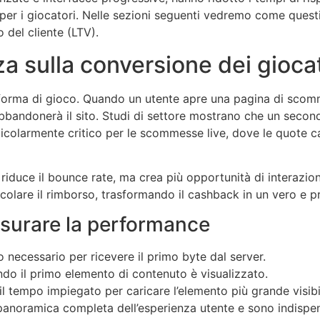
per i giocatori. Nelle sezioni seguenti vedremo come questi 
 del cliente (LTV).
nza sulla conversione dei gioca
ttaforma di gioco. Quando un utente apre una pagina di scomm
bandonerà il sito. Studi di settore mostrano che un second
ticolarmente critico per le scommesse live, dove le quote c
riduce il bounce rate, ma crea più opportunità di interazion
lcolare il rimborso, trasformando il cashback in un vero e 
misurare la performance
o necessario per ricevere il primo byte dal server.
ndo il primo elemento di contenuto è visualizzato.
il tempo impiegato per caricare l’elemento più grande visibi
anoramica completa dell’esperienza utente e sono indispens