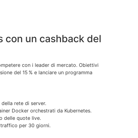
 s con un cashback del
mpetere con i leader di mercato. Obiettivi
ersione del 15 % e lanciare un programma
della rete di server.
ainer Docker orchestrati da Kubernetes.
o delle quote live.
traffico per 30 giorni.