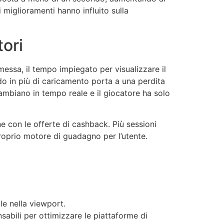
miglioramenti hanno influito sulla
tori
essa, il tempo impiegato per visualizzare il
o in più di caricamento porta a una perdita
ambiano in tempo reale e il giocatore ha solo
e con le offerte di cashback. Più sessioni
proprio motore di guadagno per l’utente.
le nella viewport.
abili per ottimizzare le piattaforme di