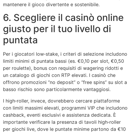
mantenere il gioco divertente e sostenibile.
6. Scegliere il casinò online
giusto per il tuo livello di
puntata
Per i giocatori low‑stake, i criteri di selezione includono
limiti minimi di puntata bassi (es. €0,10 per slot, €0,50
per roulette), bonus con requisiti di wagering ridotti e
un catalogo di giochi con RTP elevati. I casinò che
offrono promozioni “no deposit” o “free spins” su slot a
basso rischio sono particolarmente vantaggiosi.
I high‑roller, invece, dovrebbero cercare piattaforme
con limiti massimi elevati, programmi VIP che includono
cashback, eventi esclusivi e assistenza dedicata. È
importante verificare la presenza di tavoli high‑roller
per giochi live, dove le puntate minime partono da €10