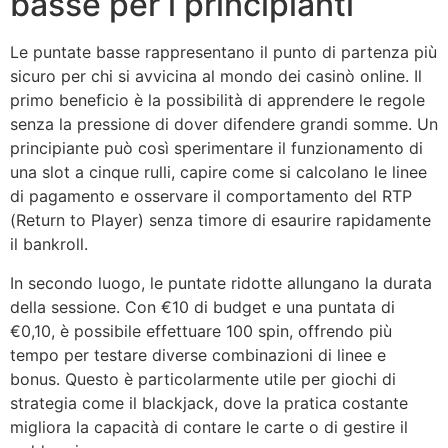
basse per i principianti
Le puntate basse rappresentano il punto di partenza più
sicuro per chi si avvicina al mondo dei casinò online. Il
primo beneficio è la possibilità di apprendere le regole
senza la pressione di dover difendere grandi somme. Un
principiante può così sperimentare il funzionamento di
una slot a cinque rulli, capire come si calcolano le linee
di pagamento e osservare il comportamento del RTP
(Return to Player) senza timore di esaurire rapidamente
il bankroll.
In secondo luogo, le puntate ridotte allungano la durata
della sessione. Con €10 di budget e una puntata di
€0,10, è possibile effettuare 100 spin, offrendo più
tempo per testare diverse combinazioni di linee e
bonus. Questo è particolarmente utile per giochi di
strategia come il blackjack, dove la pratica costante
migliora la capacità di contare le carte o di gestire il