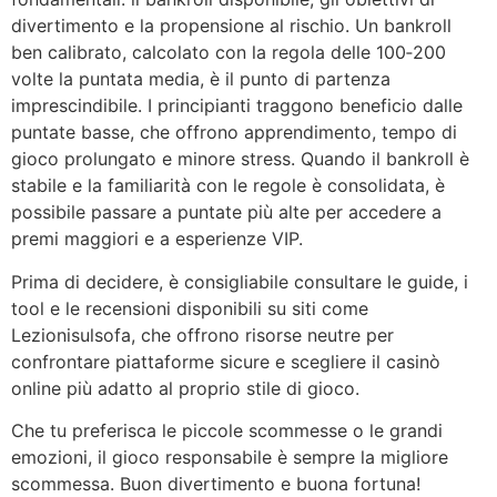
divertimento e la propensione al rischio. Un bankroll
ben calibrato, calcolato con la regola delle 100‑200
volte la puntata media, è il punto di partenza
imprescindibile. I principianti traggono beneficio dalle
puntate basse, che offrono apprendimento, tempo di
gioco prolungato e minore stress. Quando il bankroll è
stabile e la familiarità con le regole è consolidata, è
possibile passare a puntate più alte per accedere a
premi maggiori e a esperienze VIP.
Prima di decidere, è consigliabile consultare le guide, i
tool e le recensioni disponibili su siti come
Lezionisulsofa, che offrono risorse neutre per
confrontare piattaforme sicure e scegliere il casinò
online più adatto al proprio stile di gioco.
Che tu preferisca le piccole scommesse o le grandi
emozioni, il gioco responsabile è sempre la migliore
scommessa. Buon divertimento e buona fortuna!