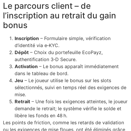
Le parcours client – de
l’inscription au retrait du gain
bonus
Inscription
– Formulaire simple, vérification
d’identité via e‑KYC.
Dépôt
– Choix du portefeuille EcoPayz,
authentification 3‑D Secure.
Activation
– Le bonus apparaît immédiatement
dans le tableau de bord.
Jeu
– Le joueur utilise le bonus sur les slots
sélectionnés, suivi en temps réel des exigences de
mise.
Retrait
– Une fois les exigences atteintes, le joueur
demande le retrait; le système vérifie le solde et
libère les fonds en 48 h.
Les points de friction, comme les retards de validation
ou les exigences de mise floues, ont été éliminés grâce