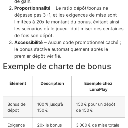
de gain.
Proportionnalité
– Le ratio dépôt/bonus ne
dépasse pas 3 : 1, et les exigences de mise sont
limitées à 20x le montant du bonus, évitant ainsi
les scénarios où le joueur doit miser des centaines
de fois son dépôt.
Accessibilité
– Aucun code promotionnel caché ;
le bonus s’active automatiquement après le
premier dépôt vérifié.
Exemple de charte de bonus
Élément
Description
Exemple chez
LunaPlay
Bonus de
100 % jusqu’à
150 € pour un dépôt
dépôt
150 €
de 150 €
Exigence
20x le bonus
3 000 € de mise totale