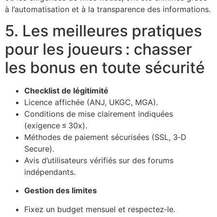
à l’automatisation et à la transparence des informations.
5. Les meilleures pratiques
pour les joueurs : chasser
les bonus en toute sécurité
Checklist de légitimité
Licence affichée (ANJ, UKGC, MGA).
Conditions de mise clairement indiquées
(exigence ≤ 30x).
Méthodes de paiement sécurisées (SSL, 3‑D
Secure).
Avis d’utilisateurs vérifiés sur des forums
indépendants.
Gestion des limites
Fixez un budget mensuel et respectez‑le.