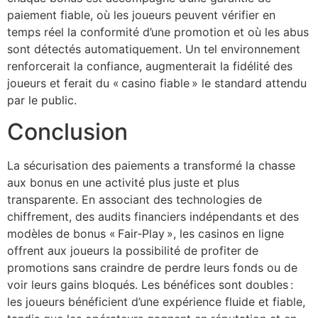
paiement fiable, où les joueurs peuvent vérifier en
temps réel la conformité d’une promotion et où les abus
sont détectés automatiquement. Un tel environnement
renforcerait la confiance, augmenterait la fidélité des
joueurs et ferait du « casino fiable » le standard attendu
par le public.
Conclusion
La sécurisation des paiements a transformé la chasse
aux bonus en une activité plus juste et plus
transparente. En associant des technologies de
chiffrement, des audits financiers indépendants et des
modèles de bonus « Fair‑Play », les casinos en ligne
offrent aux joueurs la possibilité de profiter de
promotions sans craindre de perdre leurs fonds ou de
voir leurs gains bloqués. Les bénéfices sont doubles :
les joueurs bénéficient d’une expérience fluide et fiable,