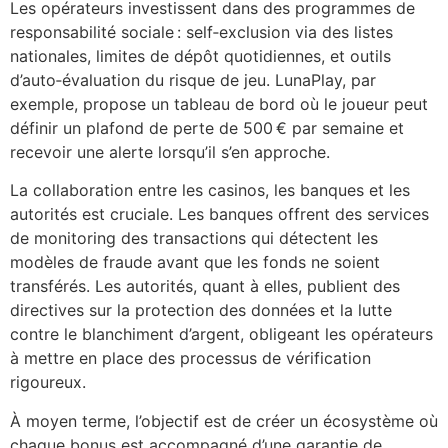
Les opérateurs investissent dans des programmes de
responsabilité sociale : self‑exclusion via des listes
nationales, limites de dépôt quotidiennes, et outils
d’auto‑évaluation du risque de jeu. LunaPlay, par
exemple, propose un tableau de bord où le joueur peut
définir un plafond de perte de 500 € par semaine et
recevoir une alerte lorsqu’il s’en approche.
La collaboration entre les casinos, les banques et les
autorités est cruciale. Les banques offrent des services
de monitoring des transactions qui détectent les
modèles de fraude avant que les fonds ne soient
transférés. Les autorités, quant à elles, publient des
directives sur la protection des données et la lutte
contre le blanchiment d’argent, obligeant les opérateurs
à mettre en place des processus de vérification
rigoureux.
À moyen terme, l’objectif est de créer un écosystème où
chaque bonus est accompagné d’une garantie de