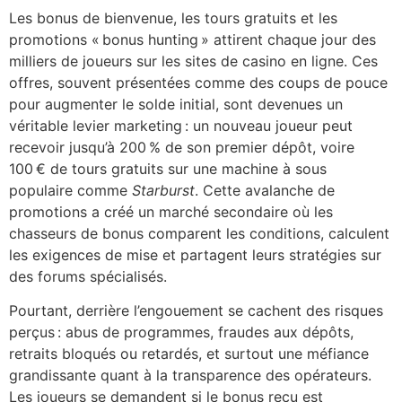
Les bonus de bienvenue, les tours gratuits et les
promotions « bonus hunting » attirent chaque jour des
milliers de joueurs sur les sites de casino en ligne. Ces
offres, souvent présentées comme des coups de pouce
pour augmenter le solde initial, sont devenues un
véritable levier marketing : un nouveau joueur peut
recevoir jusqu’à 200 % de son premier dépôt, voire
100 € de tours gratuits sur une machine à sous
populaire comme
Starburst
. Cette avalanche de
promotions a créé un marché secondaire où les
chasseurs de bonus comparent les conditions, calculent
les exigences de mise et partagent leurs stratégies sur
des forums spécialisés.
Pourtant, derrière l’engouement se cachent des risques
perçus : abus de programmes, fraudes aux dépôts,
retraits bloqués ou retardés, et surtout une méfiance
grandissante quant à la transparence des opérateurs.
Les joueurs se demandent si le bonus reçu est