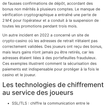
de fausses confirmations de dépôt, accordant des
bonus non mérités à plusieurs comptes. Le manque de
vérification cryptographique a entraîné une perte de
2 M € pour l’opérateur et a conduit à la suspension de
toutes les promotions pendant trois mois.
Un autre incident en 2022 a concerné un site de
crypto‑casino où les adresses de retrait n’étaient pas
correctement validées. Des joueurs ont reçu des bonus,
mais leurs gains n’ont jamais pu être retirés, car les
adresses étaient liées à des portefeuilles frauduleux.
Ces exemples illustrent comment la sécurisation des
paiements est indispensable pour protéger à la fois le
casino et le joueur.
Les technologies de chiffrement
au service des joueurs
SSL/TLS : chiffre la communication entre le