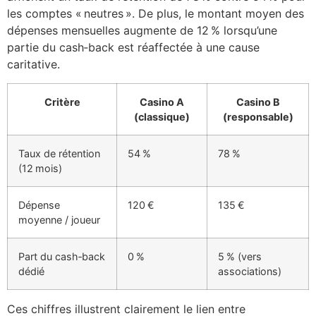
les comptes « neutres ». De plus, le montant moyen des
dépenses mensuelles augmente de 12 % lorsqu’une
partie du cash‑back est réaffectée à une cause
caritative.
Critère
Casino A
Casino B
(classique)
(responsable)
Taux de rétention
54 %
78 %
(12 mois)
Dépense
120 €
135 €
moyenne / joueur
Part du cash‑back
0 %
5 % (vers
dédié
associations)
Ces chiffres illustrent clairement le lien entre