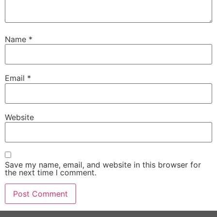
Name
*
Email
*
Website
Save my name, email, and website in this browser for
the next time I comment.