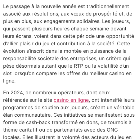
Le passage à la nouvelle année est traditionnellement
associé aux résolutions, aux vœux de prospérité et, de
plus en plus, aux engagements solidaires. Les joueurs,
qui passent plusieurs heures chaque semaine devant
leurs écrans, voient dans cette période une opportunité
d’allier plaisir du jeu et contribution à la société. Cette
évolution s’inscrit dans la montée en puissance de la
responsabilité sociétale des entreprises, un critère qui
pèse désormais autant que le RTP ou la volatilité d’un
slot lorsqu’on compare les offres du meilleur casino en
ligne.
En 2024, de nombreux opérateurs, dont ceux
référencés sur le site
casino en ligne
, ont intensifié leurs
programmes de soutien aux joueurs, créant un véritable
élan communautaire. Ces initiatives se manifestent sous
forme de cash‑back transformé en dons, de tournois à
thème caritatif ou de partenariats avec des ONG
locales. Elles illustrent la volonté des acteurs du jeu en