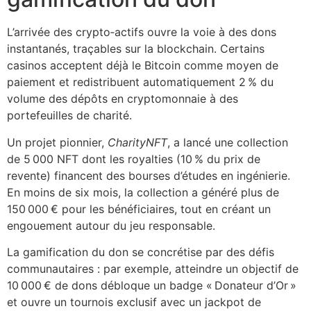
L’arrivée des crypto‑actifs ouvre la voie à des dons
instantanés, traçables sur la blockchain. Certains
casinos acceptent déjà le Bitcoin comme moyen de
paiement et redistribuent automatiquement 2 % du
volume des dépôts en cryptomonnaie à des
portefeuilles de charité.
Un projet pionnier,
CharityNFT
, a lancé une collection
de 5 000 NFT dont les royalties (10 % du prix de
revente) financent des bourses d’études en ingénierie.
En moins de six mois, la collection a généré plus de
150 000 € pour les bénéficiaires, tout en créant un
engouement autour du jeu responsable.
La gamification du don se concrétise par des défis
communautaires : par exemple, atteindre un objectif de
10 000 € de dons débloque un badge « Donateur d’Or »
et ouvre un tournois exclusif avec un jackpot de