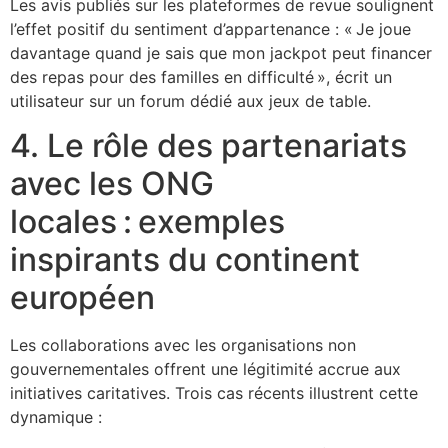
Les avis publiés sur les plateformes de revue soulignent
l’effet positif du sentiment d’appartenance : « Je joue
davantage quand je sais que mon jackpot peut financer
des repas pour des familles en difficulté », écrit un
utilisateur sur un forum dédié aux jeux de table.
4. Le rôle des partenariats
avec les ONG
locales : exemples
inspirants du continent
européen
Les collaborations avec les organisations non
gouvernementales offrent une légitimité accrue aux
initiatives caritatives. Trois cas récents illustrent cette
dynamique :