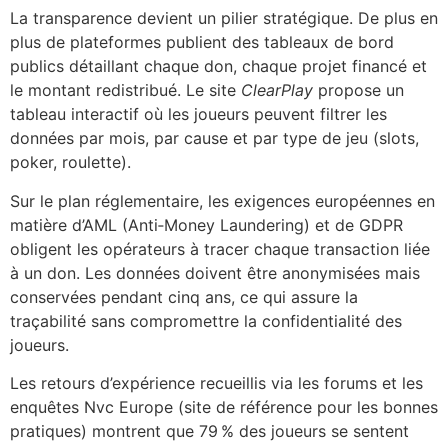
La transparence devient un pilier stratégique. De plus en
plus de plateformes publient des tableaux de bord
publics détaillant chaque don, chaque projet financé et
le montant redistribué. Le site
ClearPlay
propose un
tableau interactif où les joueurs peuvent filtrer les
données par mois, par cause et par type de jeu (slots,
poker, roulette).
Sur le plan réglementaire, les exigences européennes en
matière d’AML (Anti‑Money Laundering) et de GDPR
obligent les opérateurs à tracer chaque transaction liée
à un don. Les données doivent être anonymisées mais
conservées pendant cinq ans, ce qui assure la
traçabilité sans compromettre la confidentialité des
joueurs.
Les retours d’expérience recueillis via les forums et les
enquêtes Nvc Europe (site de référence pour les bonnes
pratiques) montrent que 79 % des joueurs se sentent