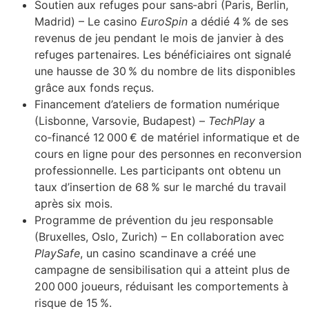
Soutien aux refuges pour sans‑abri (Paris, Berlin,
Madrid) – Le casino
EuroSpin
a dédié 4 % de ses
revenus de jeu pendant le mois de janvier à des
refuges partenaires. Les bénéficiaires ont signalé
une hausse de 30 % du nombre de lits disponibles
grâce aux fonds reçus.
Financement d’ateliers de formation numérique
(Lisbonne, Varsovie, Budapest) –
TechPlay
a
co‑financé 12 000 € de matériel informatique et de
cours en ligne pour des personnes en reconversion
professionnelle. Les participants ont obtenu un
taux d’insertion de 68 % sur le marché du travail
après six mois.
Programme de prévention du jeu responsable
(Bruxelles, Oslo, Zurich) – En collaboration avec
PlaySafe
, un casino scandinave a créé une
campagne de sensibilisation qui a atteint plus de
200 000 joueurs, réduisant les comportements à
risque de 15 %.