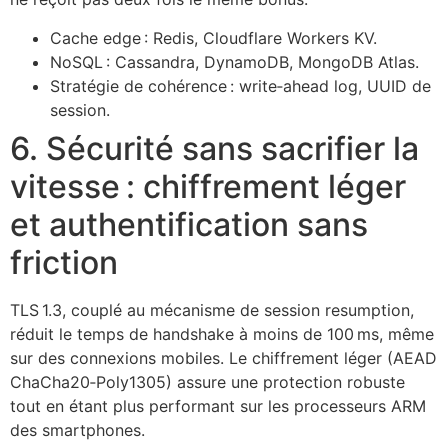
Cache edge : Redis, Cloudflare Workers KV.
NoSQL : Cassandra, DynamoDB, MongoDB Atlas.
Stratégie de cohérence : write‑ahead log, UUID de
session.
6. Sécurité sans sacrifier la
vitesse : chiffrement léger
et authentification sans
friction
TLS 1.3, couplé au mécanisme de session resumption,
réduit le temps de handshake à moins de 100 ms, même
sur des connexions mobiles. Le chiffrement léger (AEAD
ChaCha20‑Poly1305) assure une protection robuste
tout en étant plus performant sur les processeurs ARM
des smartphones.