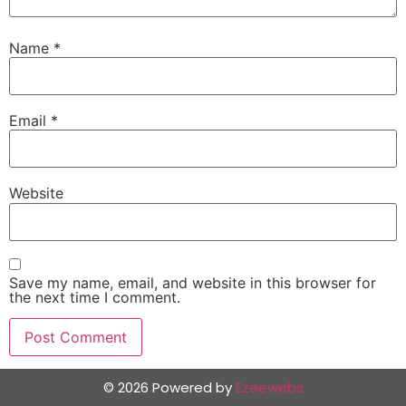
Name
*
Email
*
Website
Save my name, email, and website in this browser for
the next time I comment.
© 2026 Powered by
Ezeewebs