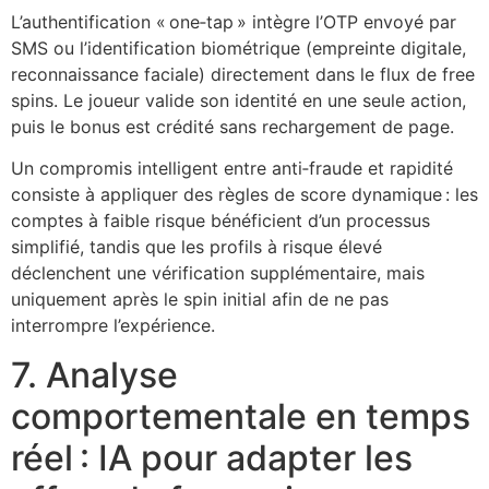
L’authentification « one‑tap » intègre l’OTP envoyé par
SMS ou l’identification biométrique (empreinte digitale,
reconnaissance faciale) directement dans le flux de free
spins. Le joueur valide son identité en une seule action,
puis le bonus est crédité sans rechargement de page.
Un compromis intelligent entre anti‑fraude et rapidité
consiste à appliquer des règles de score dynamique : les
comptes à faible risque bénéficient d’un processus
simplifié, tandis que les profils à risque élevé
déclenchent une vérification supplémentaire, mais
uniquement après le spin initial afin de ne pas
interrompre l’expérience.
7. Analyse
comportementale en temps
réel : IA pour adapter les