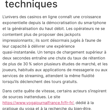
techniques
L’univers des casinos en ligne connaît une croissance
exponentielle depuis la démocratisation du smartphone
et la généralisation du haut débit. Les opérateurs ne se
contentent plus de proposer des jackpots
impressionnants ; ils sont désormais jugés à l’aune de
leur capacité à délivrer une expérience
quasi‑instantanée. Un temps de chargement supérieur à
deux secondes entraîne une chute du taux de rétention
de plus de 30 % selon plusieurs études de marché, et les
joueurs, habitués aux applications de messagerie ou aux
services de streaming, attendent la même fluidité
lorsqu’ils déclenchent des tours gratuits.
Dans cette quête de vitesse, certains acteurs s’inspirent
de sources inattendues. Le site
https://www.yogajournalfrance.fr/fr-fr/
, dédié à la
pratique du yoga et à la recherche du bien‑être,