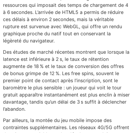
ressources qui imposait des temps de chargement de 4
à 6 secondes. L’arrivée de HTML5 a permis de réduire
ces délais à environ 2 secondes, mais la véritable
rupture est survenue avec WebGL, qui offre un rendu
graphique proche du natif tout en conservant la
légèreté du navigateur.
Des études de marché récentes montrent que lorsque la
latence est inférieure à 2 s, le taux de rétention
augmente de 18 % et le taux de conversion des offres
de bonus grimpe de 12 %. Les free spins, souvent le
premier point de contact après l’inscription, sont le
baromètre le plus sensible : un joueur qui voit le tour
gratuit apparaître instantanément est plus enclin à miser
davantage, tandis qu’un délai de 3 s suffit à déclencher
l’abandon.
Par ailleurs, la montée du jeu mobile impose des
contraintes supplémentaires. Les réseaux 4G/5G offrent