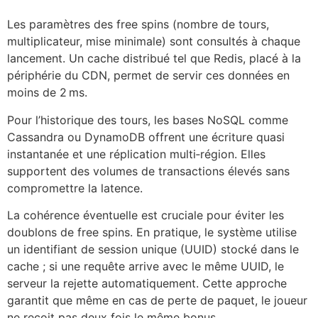
Les paramètres des free spins (nombre de tours,
multiplicateur, mise minimale) sont consultés à chaque
lancement. Un cache distribué tel que Redis, placé à la
périphérie du CDN, permet de servir ces données en
moins de 2 ms.
Pour l’historique des tours, les bases NoSQL comme
Cassandra ou DynamoDB offrent une écriture quasi
instantanée et une réplication multi‑région. Elles
supportent des volumes de transactions élevés sans
compromettre la latence.
La cohérence éventuelle est cruciale pour éviter les
doublons de free spins. En pratique, le système utilise
un identifiant de session unique (UUID) stocké dans le
cache ; si une requête arrive avec le même UUID, le
serveur la rejette automatiquement. Cette approche
garantit que même en cas de perte de paquet, le joueur
ne reçoit pas deux fois le même bonus.