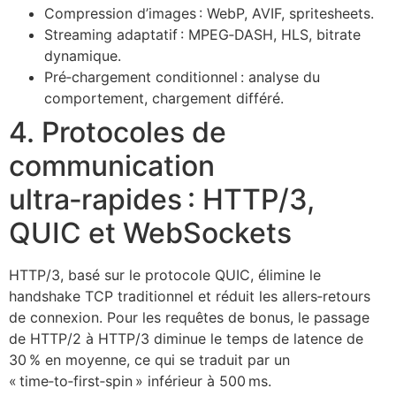
Compression d’images : WebP, AVIF, spritesheets.
Streaming adaptatif : MPEG‑DASH, HLS, bitrate
dynamique.
Pré‑chargement conditionnel : analyse du
comportement, chargement différé.
4. Protocoles de
communication
ultra‑rapides : HTTP/3,
QUIC et WebSockets
HTTP/3, basé sur le protocole QUIC, élimine le
handshake TCP traditionnel et réduit les allers‑retours
de connexion. Pour les requêtes de bonus, le passage
de HTTP/2 à HTTP/3 diminue le temps de latence de
30 % en moyenne, ce qui se traduit par un
« time‑to‑first‑spin » inférieur à 500 ms.