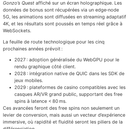
Gonzo’s Quest
affiché sur un écran holographique. Les
données de bonus sont récupérées via un edge‑node
5G, les animations sont diffusées en streaming adaptatif
4K, et les résultats sont poussés en temps réel grâce à
WebSockets.
La feuille de route technologique pour les cinq
prochaines années prévoit :
2027 : adoption généralisée du WebGPU pour le
rendu graphique côté client.
2028 : intégration native de QUIC dans les SDK de
jeux mobiles.
2029 : plateformes de casino compatibles avec les
casques AR/VR grand public, supportant des free
spins à latence < 80 ms.
Ces avancées feront des free spins non seulement un
levier de conversion, mais aussi un vecteur d’expérience
immersive, où rapidité et fluidité seront les piliers de la
différenciation.