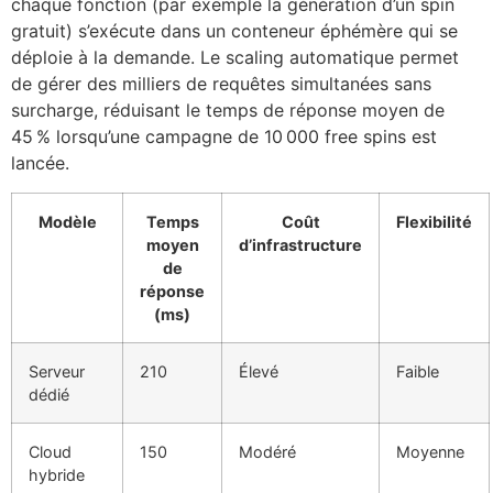
chaque fonction (par exemple la génération d’un spin
gratuit) s’exécute dans un conteneur éphémère qui se
déploie à la demande. Le scaling automatique permet
de gérer des milliers de requêtes simultanées sans
surcharge, réduisant le temps de réponse moyen de
45 % lorsqu’une campagne de 10 000 free spins est
lancée.
Modèle
Temps
Coût
Flexibilité
moyen
d’infrastructure
de
réponse
(ms)
Serveur
210
Élevé
Faible
dédié
Cloud
150
Modéré
Moyenne
hybride