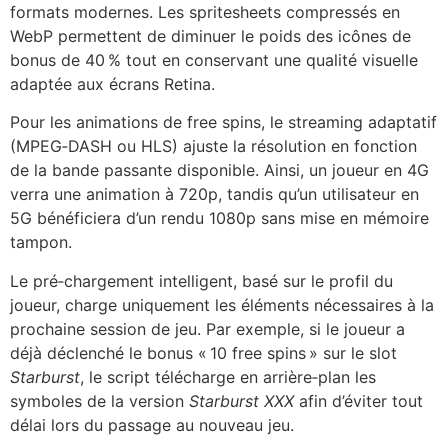
formats modernes. Les spritesheets compressés en
WebP permettent de diminuer le poids des icônes de
bonus de 40 % tout en conservant une qualité visuelle
adaptée aux écrans Retina.
Pour les animations de free spins, le streaming adaptatif
(MPEG‑DASH ou HLS) ajuste la résolution en fonction
de la bande passante disponible. Ainsi, un joueur en 4G
verra une animation à 720p, tandis qu’un utilisateur en
5G bénéficiera d’un rendu 1080p sans mise en mémoire
tampon.
Le pré‑chargement intelligent, basé sur le profil du
joueur, charge uniquement les éléments nécessaires à la
prochaine session de jeu. Par exemple, si le joueur a
déjà déclenché le bonus « 10 free spins » sur le slot
Starburst
, le script télécharge en arrière‑plan les
symboles de la version
Starburst XXX
afin d’éviter tout
délai lors du passage au nouveau jeu.