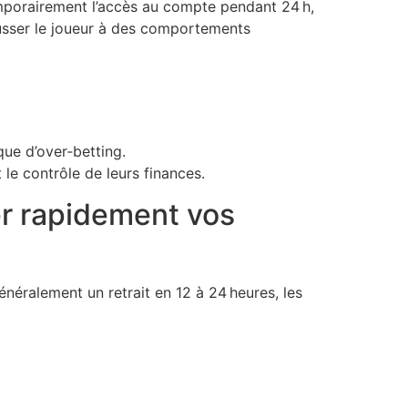
emporairement l’accès au compte pendant 24 h,
ousser le joueur à des comportements
que d’over‑betting.
le contrôle de leurs finances.
er rapidement vos
énéralement un retrait en 12 à 24 heures, les