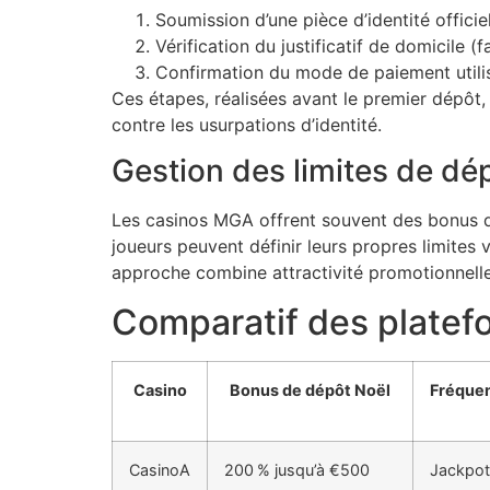
Soumission d’une pièce d’identité officie
Vérification du justificatif de domicile (f
Confirmation du mode de paiement utilis
Ces étapes, réalisées avant le premier dépôt
contre les usurpations d’identité.
Gestion des limites de dé
Les casinos MGA offrent souvent des bonus de 
joueurs peuvent définir leurs propres limites 
approche combine attractivité promotionnelle 
Comparatif des platef
Casino
Bonus de dépôt Noël
Fréquen
CasinoA
200 % jusqu’à €500
Jackpot