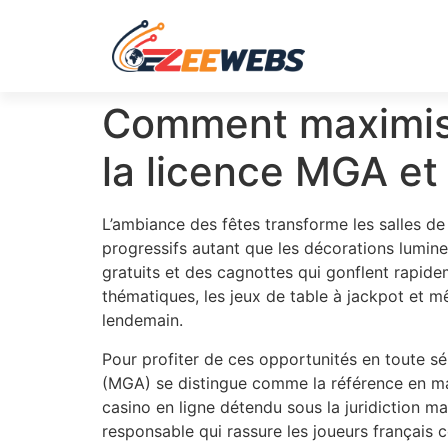
Comment maximise
la licence MGA et
L’ambiance des fêtes transforme les salles de 
progressifs autant que les décorations lumin
gratuits et des cagnottes qui gonflent rapide
thématiques, les jeux de table à jackpot et mê
lendemain.
Pour profiter de ces opportunités en toute sé
(MGA) se distingue comme la référence en mati
casino en ligne détendu sous la juridiction mal
responsable qui rassure les joueurs français