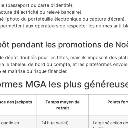
lle (passeport ou carte d’identité).
acture d’électricité ou relevé bancaire).
é (photo du portefeuille électronique ou capture d’écran).
, permettent aux opérateurs de respecter les normes anti‑b
pôt pendant les promotions de No
dépôt doublés pour les fêtes, mais ils imposent des plafond
via le tableau de bord du compte, et les plateformes envoient
et maîtrise du risque financier.
ormes MGA les plus généreuse
ce des jackpots
Temps moyen de
Points for
retrait
 quotidien
24 h (e‑wallet)
Large sélection de