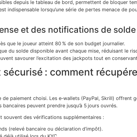
ssibles depuis le tableau de bord, permettent de bloquer t
 est indispensable lorsqu’une série de pertes menace de p
ense et des notifications de solde
s que le joueur atteint 80 % de son budget journalier.
que du solde disponible avant chaque mise, réduisant le ris
ent savourer l’excitation des jackpots tout en conservant 
t sécurisé : comment récupér
 de paiement choisi. Les e‑wallets (PayPal, Skrill) offrent g
ts bancaires peuvent prendre jusqu’à 5 jours ouvrés.
 souvent des vérifications supplémentaires :
ds (relevé bancaire ou déclaration d’impôt).
 déjà utilisé lors du KYC.