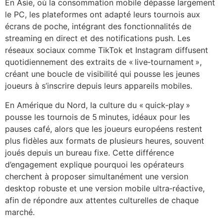
En Asie, où la consommation mobile dépasse largement
le PC, les plateformes ont adapté leurs tournois aux
écrans de poche, intégrant des fonctionnalités de
streaming en direct et des notifications push. Les
réseaux sociaux comme TikTok et Instagram diffusent
quotidiennement des extraits de « live‑tournament »,
créant une boucle de visibilité qui pousse les jeunes
joueurs à s’inscrire depuis leurs appareils mobiles.
En Amérique du Nord, la culture du « quick‑play »
pousse les tournois de 5 minutes, idéaux pour les
pauses café, alors que les joueurs européens restent
plus fidèles aux formats de plusieurs heures, souvent
joués depuis un bureau fixe. Cette différence
d’engagement explique pourquoi les opérateurs
cherchent à proposer simultanément une version
desktop robuste et une version mobile ultra‑réactive,
afin de répondre aux attentes culturelles de chaque
marché.