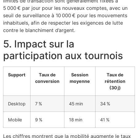
limites de transaction sont généralement fixées à
5 000 € par jour pour les nouveaux comptes, avec un
seuil de surveillance à 10 000 € pour les mouvements
inhabituels, afin de respecter les exigences de lutte
contre le blanchiment d’argent.
5. Impact sur la
participation aux tournois
Support
Taux de
Session
Taux de
conversion
moyenne
rétention
(30 j)
Desktop
7 %
45 min
34 %
Mobile
9 %
18 min
41 %
Les chiffres montrent que la mobilité augmente le taux