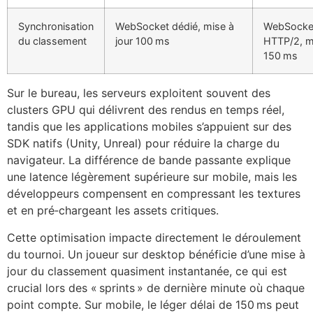
Synchronisation
WebSocket dédié, mise à
WebSocket
du classement
jour 100 ms
HTTP/2, mi
150 ms
Sur le bureau, les serveurs exploitent souvent des
clusters GPU qui délivrent des rendus en temps réel,
tandis que les applications mobiles s’appuient sur des
SDK natifs (Unity, Unreal) pour réduire la charge du
navigateur. La différence de bande passante explique
une latence légèrement supérieure sur mobile, mais les
développeurs compensent en compressant les textures
et en pré‑chargeant les assets critiques.
Cette optimisation impacte directement le déroulement
du tournoi. Un joueur sur desktop bénéficie d’une mise à
jour du classement quasiment instantanée, ce qui est
crucial lors des « sprints » de dernière minute où chaque
point compte. Sur mobile, le léger délai de 150 ms peut