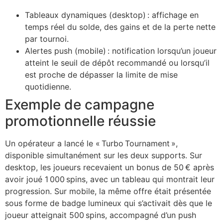
Tableaux dynamiques (desktop) : affichage en
temps réel du solde, des gains et de la perte nette
par tournoi.
Alertes push (mobile) : notification lorsqu’un joueur
atteint le seuil de dépôt recommandé ou lorsqu’il
est proche de dépasser la limite de mise
quotidienne.
Exemple de campagne
promotionnelle réussie
Un opérateur a lancé le « Turbo Tournament »,
disponible simultanément sur les deux supports. Sur
desktop, les joueurs recevaient un bonus de 50 € après
avoir joué 1 000 spins, avec un tableau qui montrait leur
progression. Sur mobile, la même offre était présentée
sous forme de badge lumineux qui s’activait dès que le
joueur atteignait 500 spins, accompagné d’un push