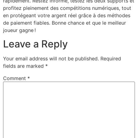
rapidement. Restez informé, testez les deux supports et
profitez pleinement des compétitions numériques, tout
en protégeant votre argent réel grâce à des méthodes
de paiement fiables. Bonne chance et que le meilleur
joueur gagne !
Leave a Reply
Your email address will not be published.
Required
fields are marked
*
Comment
*