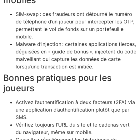
mobiles
SIM‑swap : des fraudeurs ont détourné le numéro
de téléphone d’un joueur pour intercepter les OTP,
permettant le vol de fonds sur un portefeuille
mobile.
Malware d’injection : certaines applications tierces,
déguisées en « guide de bonus », injectent du code
malveillant qui capture les données de carte
lorsqu’une transaction est initiée.
Bonnes pratiques pour les
joueurs
Activez l’authentification à deux facteurs (2FA) via
une application d’authentification plutôt que par
SMS.
Vérifiez toujours l’URL du site et le cadenas vert
du navigateur, même sur mobile.
Consultez régulièrement les historiques de