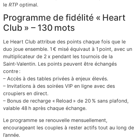
le
RTP
optimal.
Programme de fidélité « Heart
Club » – 130 mots
Le Heart Club attribue des points chaque fois que le
duo joue ensemble. 1 € misé équivaut à 1 point, avec un
multiplicateur de 2 x pendant les tournois de la
Saint‑Valentin. Les points peuvent être échangés
contre :
– Accès à des tables privées à enjeux élevés.
– Invitations à des soirées VIP en ligne avec des
croupiers en direct.
– Bonus de recharge « Reload » de 20 % sans plafond,
valable 48 h après chaque échange.
Le programme se renouvelle mensuellement,
encourageant les couples à rester actifs tout au long de
l’année.