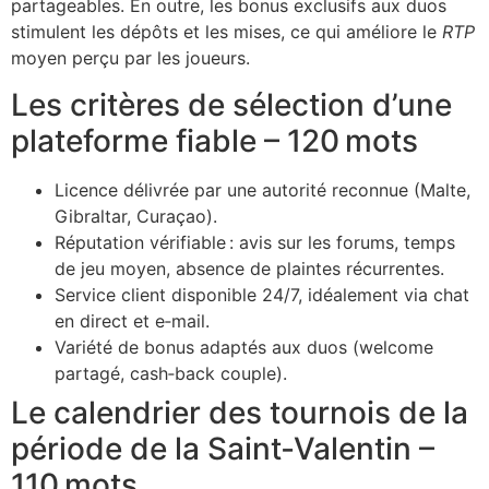
partageables. En outre, les bonus exclusifs aux duos
stimulent les dépôts et les mises, ce qui améliore le
RTP
moyen perçu par les joueurs.
Les critères de sélection d’une
plateforme fiable – 120 mots
Licence délivrée par une autorité reconnue (Malte,
Gibraltar, Curaçao).
Réputation vérifiable : avis sur les forums, temps
de jeu moyen, absence de plaintes récurrentes.
Service client disponible 24/7, idéalement via chat
en direct et e‑mail.
Variété de bonus adaptés aux duos (welcome
partagé, cash‑back couple).
Le calendrier des tournois de la
période de la Saint‑Valentin –
110 mots