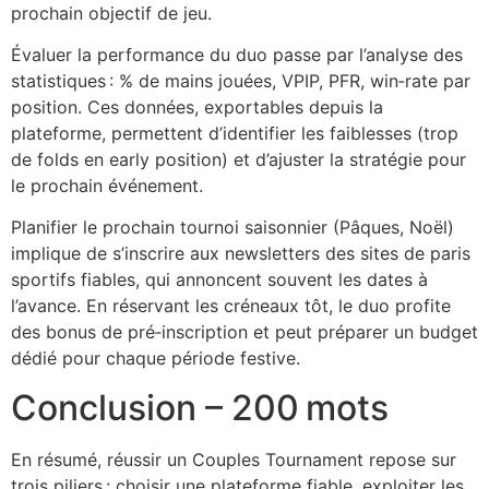
prochain objectif de jeu.
Évaluer la performance du duo passe par l’analyse des
statistiques : % de mains jouées, VPIP, PFR, win‑rate par
position. Ces données, exportables depuis la
plateforme, permettent d’identifier les faiblesses (trop
de folds en early position) et d’ajuster la stratégie pour
le prochain événement.
Planifier le prochain tournoi saisonnier (Pâques, Noël)
implique de s’inscrire aux newsletters des sites de paris
sportifs fiables, qui annoncent souvent les dates à
l’avance. En réservant les créneaux tôt, le duo profite
des bonus de pré‑inscription et peut préparer un budget
dédié pour chaque période festive.
Conclusion – 200 mots
En résumé, réussir un Couples Tournament repose sur
trois piliers : choisir une plateforme fiable, exploiter les