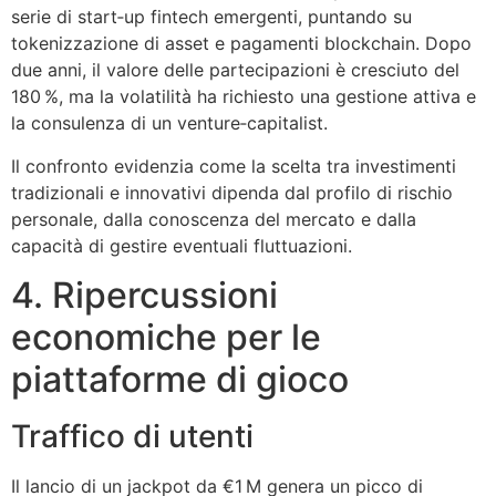
serie di start‑up fintech emergenti, puntando su
tokenizzazione di asset e pagamenti blockchain. Dopo
due anni, il valore delle partecipazioni è cresciuto del
180 %, ma la volatilità ha richiesto una gestione attiva e
la consulenza di un venture‑capitalist.
Il confronto evidenzia come la scelta tra investimenti
tradizionali e innovativi dipenda dal profilo di rischio
personale, dalla conoscenza del mercato e dalla
capacità di gestire eventuali fluttuazioni.
4. Ripercussioni
economiche per le
piattaforme di gioco
Traffico di utenti
Il lancio di un jackpot da €1 M genera un picco di