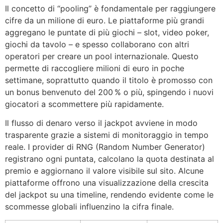
Il concetto di “pooling” è fondamentale per raggiungere
cifre da un milione di euro. Le piattaforme più grandi
aggregano le puntate di più giochi – slot, video poker,
giochi da tavolo – e spesso collaborano con altri
operatori per creare un pool internazionale. Questo
permette di raccogliere milioni di euro in poche
settimane, soprattutto quando il titolo è promosso con
un bonus benvenuto del 200 % o più, spingendo i nuovi
giocatori a scommettere più rapidamente.
Il flusso di denaro verso il jackpot avviene in modo
trasparente grazie a sistemi di monitoraggio in tempo
reale. I provider di RNG (Random Number Generator)
registrano ogni puntata, calcolano la quota destinata al
premio e aggiornano il valore visibile sul sito. Alcune
piattaforme offrono una visualizzazione della crescita
del jackpot su una timeline, rendendo evidente come le
scommesse globali influenzino la cifra finale.