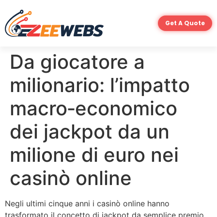
Get A Quote
Da giocatore a
milionario: l’impatto
macro‑economico
dei jackpot da un
milione di euro nei
casinò online
Negli ultimi cinque anni i casinò online hanno
trasformato il concetto di jackpot da semplice premio