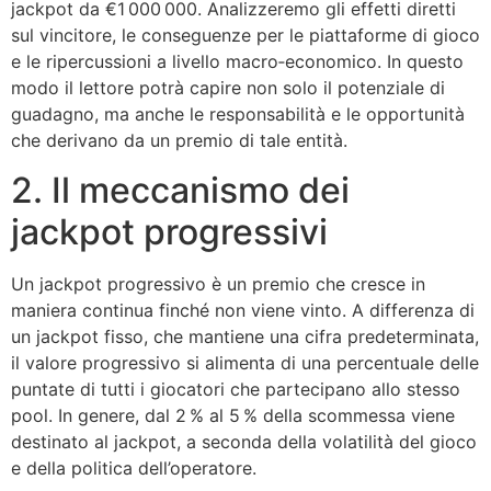
jackpot da €1 000 000. Analizzeremo gli effetti diretti
sul vincitore, le conseguenze per le piattaforme di gioco
e le ripercussioni a livello macro‑economico. In questo
modo il lettore potrà capire non solo il potenziale di
guadagno, ma anche le responsabilità e le opportunità
che derivano da un premio di tale entità.
2. Il meccanismo dei
jackpot progressivi
Un jackpot progressivo è un premio che cresce in
maniera continua finché non viene vinto. A differenza di
un jackpot fisso, che mantiene una cifra predeterminata,
il valore progressivo si alimenta di una percentuale delle
puntate di tutti i giocatori che partecipano allo stesso
pool. In genere, dal 2 % al 5 % della scommessa viene
destinato al jackpot, a seconda della volatilità del gioco
e della politica dell’operatore.