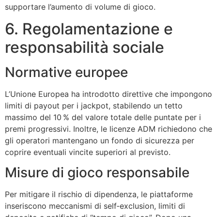
supportare l’aumento di volume di gioco.
6. Regolamentazione e
responsabilità sociale
Normative europee
L’Unione Europea ha introdotto direttive che impongono
limiti di payout per i jackpot, stabilendo un tetto
massimo del 10 % del valore totale delle puntate per i
premi progressivi. Inoltre, le licenze ADM richiedono che
gli operatori mantengano un fondo di sicurezza per
coprire eventuali vincite superiori al previsto.
Misure di gioco responsabile
Per mitigare il rischio di dipendenza, le piattaforme
inseriscono meccanismi di self‑exclusion, limiti di