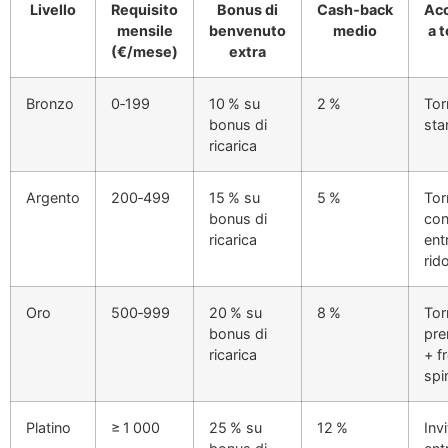
Livello
Requisito
Bonus di
Cash‑back
Ac
mensile
benvenuto
medio
a t
(€/mese)
extra
Bronzo
0‑199
10 % su
2 %
Tor
bonus di
sta
ricarica
Argento
200‑499
15 % su
5 %
Tor
bonus di
co
ricarica
ent
rid
Oro
500‑999
20 % su
8 %
Tor
bonus di
pr
ricarica
+ f
spi
Platino
≥ 1 000
25 % su
12 %
Invi