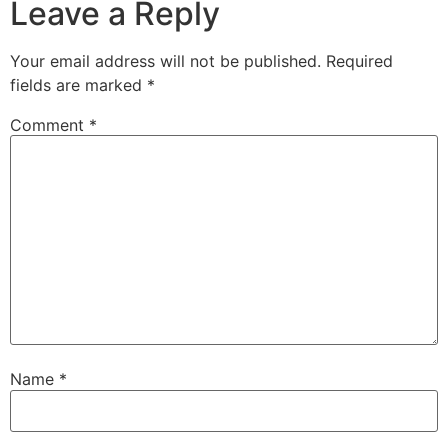
Leave a Reply
Your email address will not be published.
Required
fields are marked
*
Comment
*
Name
*