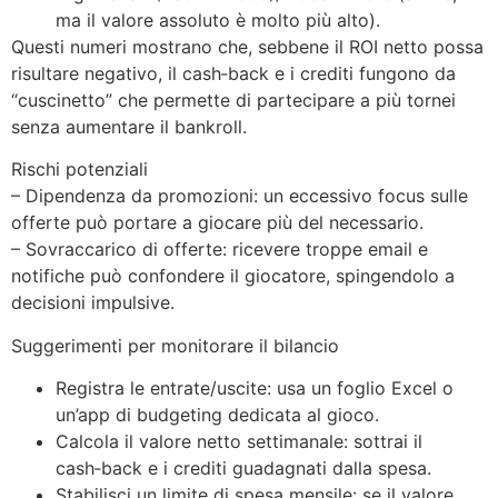
ma il valore assoluto è molto più alto).
Questi numeri mostrano che, sebbene il ROI netto possa
risultare negativo, il cash‑back e i crediti fungono da
“cuscinetto” che permette di partecipare a più tornei
senza aumentare il bankroll.
Rischi potenziali
– Dipendenza da promozioni: un eccessivo focus sulle
offerte può portare a giocare più del necessario.
– Sovraccarico di offerte: ricevere troppe email e
notifiche può confondere il giocatore, spingendolo a
decisioni impulsive.
Suggerimenti per monitorare il bilancio
Registra le entrate/uscite: usa un foglio Excel o
un’app di budgeting dedicata al gioco.
Calcola il valore netto settimanale: sottrai il
cash‑back e i crediti guadagnati dalla spesa.
Stabilisci un limite di spesa mensile: se il valore