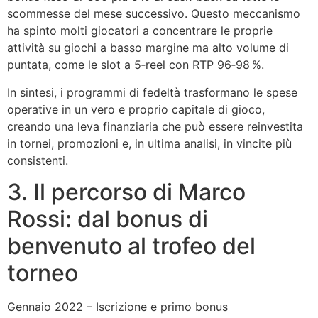
scommesse del mese successivo. Questo meccanismo
ha spinto molti giocatori a concentrare le proprie
attività su giochi a basso margine ma alto volume di
puntata, come le slot a 5‑reel con RTP 96‑98 %.
In sintesi, i programmi di fedeltà trasformano le spese
operative in un vero e proprio capitale di gioco,
creando una leva finanziaria che può essere reinvestita
in tornei, promozioni e, in ultima analisi, in vincite più
consistenti.
3. Il percorso di Marco
Rossi: dal bonus di
benvenuto al trofeo del
torneo
Gennaio 2022 – Iscrizione e primo bonus