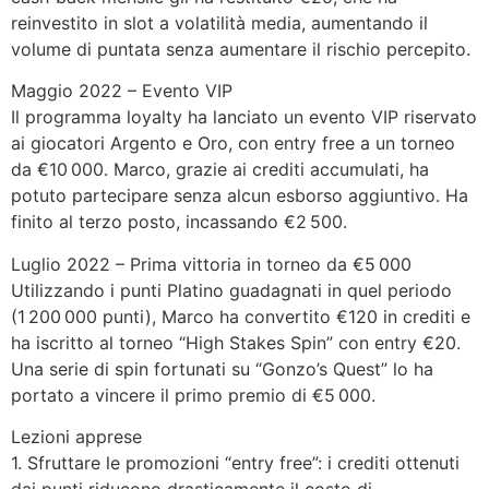
reinvestito in slot a volatilità media, aumentando il
volume di puntata senza aumentare il rischio percepito.
Maggio 2022 – Evento VIP
Il programma loyalty ha lanciato un evento VIP riservato
ai giocatori Argento e Oro, con entry free a un torneo
da €10 000. Marco, grazie ai crediti accumulati, ha
potuto partecipare senza alcun esborso aggiuntivo. Ha
finito al terzo posto, incassando €2 500.
Luglio 2022 – Prima vittoria in torneo da €5 000
Utilizzando i punti Platino guadagnati in quel periodo
(1 200 000 punti), Marco ha convertito €120 in crediti e
ha iscritto al torneo “High Stakes Spin” con entry €20.
Una serie di spin fortunati su “Gonzo’s Quest” lo ha
portato a vincere il primo premio di €5 000.
Lezioni apprese
1. Sfruttare le promozioni “entry free”: i crediti ottenuti