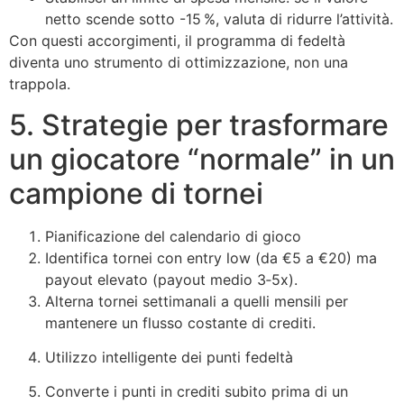
netto scende sotto -15 %, valuta di ridurre l’attività.
Con questi accorgimenti, il programma di fedeltà
diventa uno strumento di ottimizzazione, non una
trappola.
5. Strategie per trasformare
un giocatore “normale” in un
campione di tornei
Pianificazione del calendario di gioco
Identifica tornei con entry low (da €5 a €20) ma
payout elevato (payout medio 3‑5x).
Alterna tornei settimanali a quelli mensili per
mantenere un flusso costante di crediti.
Utilizzo intelligente dei punti fedeltà
Converte i punti in crediti subito prima di un