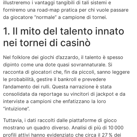
illustreremo i vantaggi tangibili di tali sistemi e
forniremo una road‑map pratica per chi vuole passare
da giocatore “normale” a campione di tornei.
1. Il mito del talento innato
nei tornei di casinò
Nel folklore dei giochi d’azzardo, il talento è spesso
dipinto come una dote quasi sovrannaturale. Si
racconta di giocatori che, fin da piccoli, sanno leggere
le probabilità, gestire il bankroll e prevedere
l’andamento dei rulli. Questa narrazione è stata
consolidata da reportage su vincitori di jackpot e da
interviste a campioni che enfatizzano la loro
“intuizione”.
Tuttavia, i dati raccolti dalle piattaforme di gioco
mostrano un quadro diverso. Analisi di più di 10 000
profili attivi hanno evidenziato che circa il 27 % dei