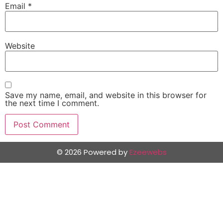
Email
*
Website
Save my name, email, and website in this browser for
the next time I comment.
© 2026 Powered by
Ezeewebs