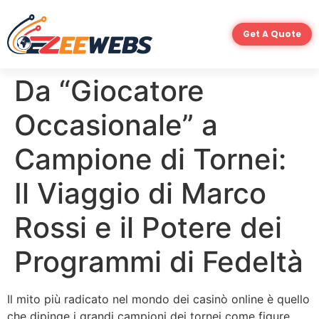
Get A Quote
Da “Giocatore
Occasionale” a
Campione di Tornei:
Il Viaggio di Marco
Rossi e il Potere dei
Programmi di Fedeltà
Il mito più radicato nel mondo dei casinò online è quello
che dipinge i grandi campioni dei tornei come figure