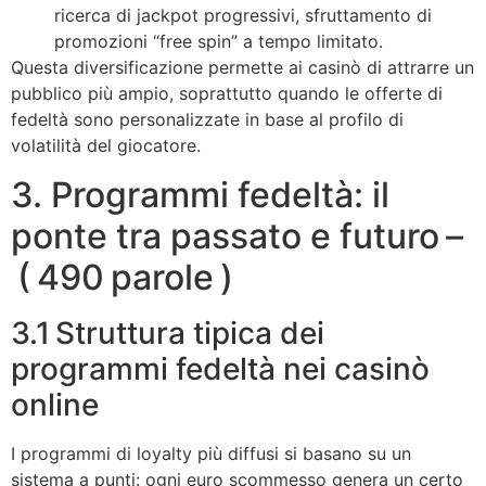
ricerca di jackpot progressivi, sfruttamento di
promozioni “free spin” a tempo limitato.
Questa diversificazione permette ai casinò di attrarre un
pubblico più ampio, soprattutto quando le offerte di
fedeltà sono personalizzate in base al profilo di
volatilità del giocatore.
3. Programmi fedeltà: il
ponte tra passato e futuro –
( 490 parole )
3.1 Struttura tipica dei
programmi fedeltà nei casinò
online
I programmi di loyalty più diffusi si basano su un
sistema a punti: ogni euro scommesso genera un certo