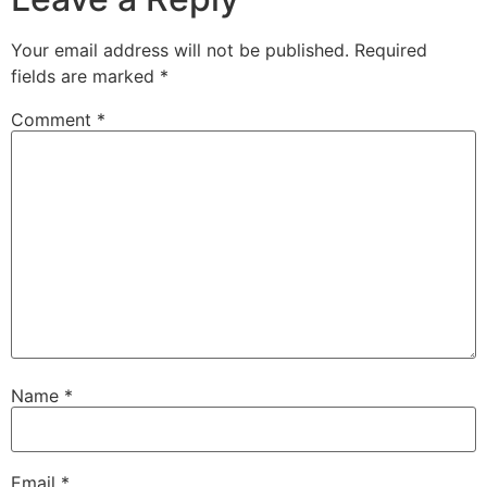
Your email address will not be published.
Required
fields are marked
*
Comment
*
Name
*
Email
*