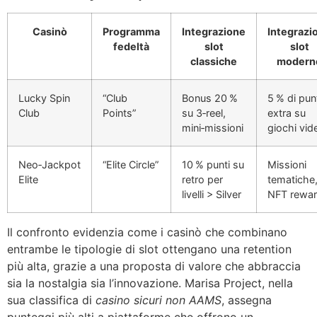
Casinò
Programma
Integrazione
Integrazi
fedeltà
slot
slot
classiche
modern
Lucky Spin
“Club
Bonus 20 %
5 % di pun
Club
Points”
su 3‑reel,
extra su
mini‑missioni
giochi vid
Neo‑Jackpot
“Elite Circle”
10 % punti su
Missioni
Elite
retro per
tematiche
livelli > Silver
NFT rewa
Il confronto evidenzia come i casinò che combinano
entrambe le tipologie di slot ottengano una retention
più alta, grazie a una proposta di valore che abbraccia
sia la nostalgia sia l’innovazione. Marisa Project, nella
sua classifica di
casino sicuri non AAMS
, assegna
punteggi più alti a piattaforme che offrono un