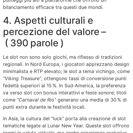
bilanciamento efficace tra questi due mondi.
4. Aspetti culturali e
percezione del valore –
( 390 parole )
Le slot non sono solo giochi, ma riflesso di tradizioni
regionali. In Nord Europa, i giocatori apprezzano design
minimalista e RTP elevato; le slot a tema vichingo, come
“Viking Treasure”
, ottengono tassi di conversione punti
fedeltà superiori al 15 %. In Sud‑America, la preferenza
va verso slot con bonus interattivi e feste sonore; titoli
come
“Carnaval de Rio”
generano una media di 30 % di
punti extra durante le festività locali.
In Asia, la cultura del “luck” porta alla creazione di slot
tematiche legate al Lunar New Year. Queste slot offrono
premi in valuta virtuale, ma anche esperienze esclusive,