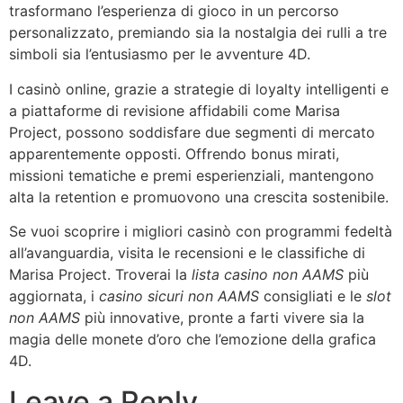
trasformano l’esperienza di gioco in un percorso
personalizzato, premiando sia la nostalgia dei rulli a tre
simboli sia l’entusiasmo per le avventure 4D.
I casinò online, grazie a strategie di loyalty intelligenti e
a piattaforme di revisione affidabili come Marisa
Project, possono soddisfare due segmenti di mercato
apparentemente opposti. Offrendo bonus mirati,
missioni tematiche e premi esperienziali, mantengono
alta la retention e promuovono una crescita sostenibile.
Se vuoi scoprire i migliori casinò con programmi fedeltà
all’avanguardia, visita le recensioni e le classifiche di
Marisa Project. Troverai la
lista casino non AAMS
più
aggiornata, i
casino sicuri non AAMS
consigliati e le
slot
non AAMS
più innovative, pronte a farti vivere sia la
magia delle monete d’oro che l’emozione della grafica
4D.
Leave a Reply