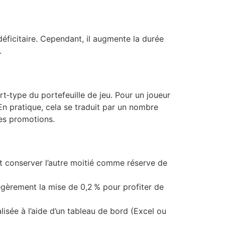
déficitaire. Cependant, il augmente la durée
.
rt‑type du portefeuille de jeu. Pour un joueur
 En pratique, cela se traduit par un nombre
les promotions.
et conserver l’autre moitié comme réserve de
égèrement la mise de 0,2 % pour profiter de
lisée à l’aide d’un tableau de bord (Excel ou