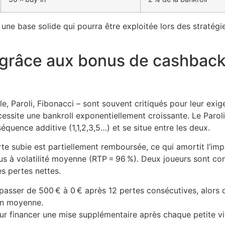
t une base solide qui pourra être exploitéе lors des stratég
 grâce aux bonus de cashback 
, Paroli, Fibonacci – sont souvent critiqués pour leur exig
essite une bankroll exponentiellement croissante. Le Paroli
séquence additive (1,1,2,3,5…) et se situe entre les deux.
te subie est partiellement remboursée, ce qui amortit l’i
s à volatilité moyenne (RTP = 96 %). Deux joueurs sont com
es pertes nettes.
l passer de 500 € à 0 € après 12 pertes consécutives, alors
en moyenne.
pour financer une mise supplémentaire après chaque petite 