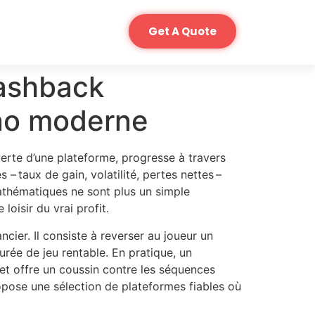
Get A Quote
 cashback
ino moderne
erte d’une plateforme, progresse à travers
– taux de gain, volatilité, pertes nettes –
athématiques ne sont plus un simple
loisir du vrai profit.
ier. Il consiste à reverser au joueur un
rée de jeu rentable. En pratique, un
 et offre un coussin contre les séquences
opose une sélection de plateformes fiables où