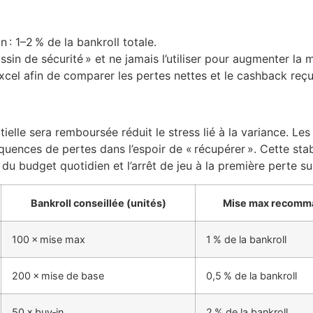
 : 1–2 % de la bankroll totale.
n de sécurité » et ne jamais l’utiliser pour augmenter la m
cel afin de comparer les pertes nettes et le cashback reçu
ielle sera remboursée réduit le stress lié à la variance. Les
quences de pertes dans l’espoir de « récupérer ». Cette stab
du budget quotidien et l’arrêt de jeu à la première perte sub
Bankroll conseillée (unités)
Mise max recomm
100 × mise max
1 % de la bankroll
200 × mise de base
0,5 % de la bankroll
50 × buy‑in
2 % de la bankroll