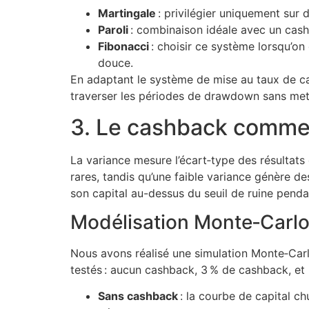
Martingale
: privilégier uniquement sur d
Paroli
: combinaison idéale avec un cash
Fibonacci
: choisir ce système lorsqu’on
douce.
En adaptant le système de mise au taux de cas
traverser les périodes de drawdown sans mettr
3. Le cashback comme o
La variance mesure l’écart‑type des résultats
rares, tandis qu’une faible variance génère d
son capital au-dessus du seuil de ruine pend
Modélisation Monte‑Carl
Nous avons réalisé une simulation Monte‑Carl
testés : aucun cashback, 3 % de cashback, et 
Sans cashback
: la courbe de capital c