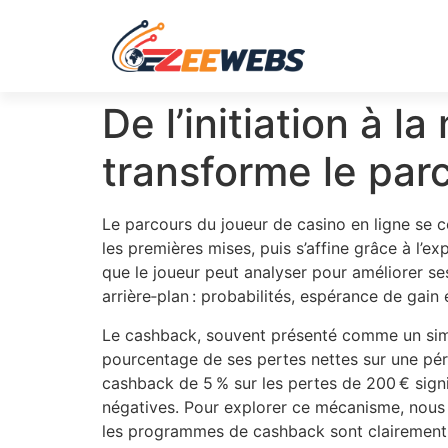
De l’initiation à 
transforme le par
Le parcours du joueur de casino en ligne se 
les premières mises, puis s’affine grâce à l’ex
que le joueur peut analyser pour améliorer 
arrière‑plan : probabilités, espérance de gain e
Le cashback, souvent présenté comme un simple
pourcentage de ses pertes nettes sur une péri
cashback de 5 % sur les pertes de 200 € signi
négatives. Pour explorer ce mécanisme, nous 
les programmes de cashback sont clairement 