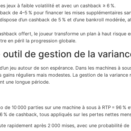
es jeux à faible volatilité et avec un cashback ≥ 6 %.
back de 4–5 % pour financer les mises supplémentaires sans
 dispose d’un cashback de 5 % et d’une bankroll modérée, af
hback offert, le joueur transforme un plan à haut risque en
e en péril la progression globale.
util de gestion de la varianc
 d’un jeu autour de son espérance. Dans les machines à sous
es gains réguliers mais modestes. La gestion de la variance 
ant une longue période.
o
o de 10 000 parties sur une machine à sous à RTP = 96 % et 
6 % de cashback, tous appliqués sur les pertes nettes mens
hute rapidement après 2 000 mises, avec une probabilité de