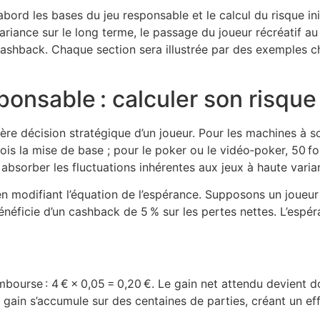
d’abord les bases du jeu responsable et le calcul du risque in
riance sur le long terme, le passage du joueur récréatif au 
hback. Chaque section sera illustrée par des exemples chif
ponsable : calculer son risqu
remière décision stratégique d’un joueur. Pour les machines 
ois la mise de base ; pour le poker ou le vidéo‑poker, 50 fo
bsorber les fluctuations inhérentes aux jeux à haute varia
en modifiant l’équation de l’espérance. Supposons un joueu
énéficie d’un cashback de 5 % sur les pertes nettes. L’espér
ourse : 4 € × 0,05 = 0,20 €. Le gain net attendu devient don
 gain s’accumule sur des centaines de parties, créant un ef