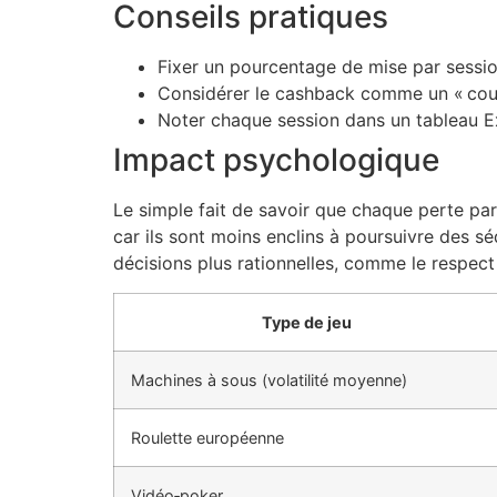
Conseils pratiques
Fixer un pourcentage de mise par session
Considérer le cashback comme un « coussi
Noter chaque session dans un tableau Ex
Impact psychologique
Le simple fait de savoir que chaque perte part
car ils sont moins enclins à poursuivre des sé
décisions plus rationnelles, comme le respect 
Type de jeu
Machines à sous (volatilité moyenne)
Roulette européenne
Vidéo‑poker