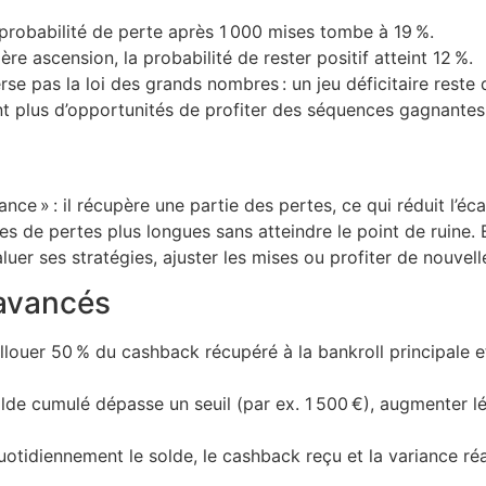
a probabilité de perte après 1 000 mises tombe à 19 %.
re ascension, la probabilité de rester positif atteint 12 %.
rse pas la loi des grands nombres : un jeu déficitaire reste 
rant plus d’opportunités de profiter des séquences gagnantes
ce » : il récupère une partie des pertes, ce qui réduit l’éca
ies de pertes plus longues sans atteindre le point de ruine.
luer ses stratégies, ajuster les mises ou profiter de nouvel
 avancés
allouer 50 % du cashback récupéré à la bankroll principale 
olde cumulé dépasse un seuil (par ex. 1 500 €), augmenter l
quotidiennement le solde, le cashback reçu et la variance réa