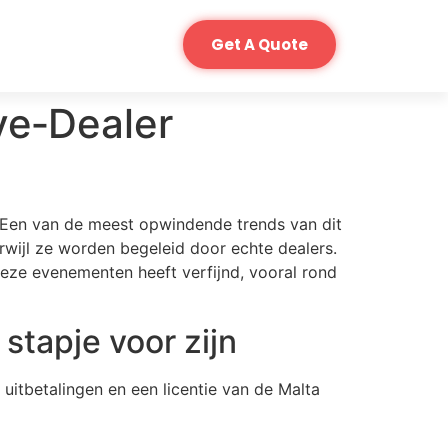
Get A Quote
ve‑Dealer
 Een van de meest opwindende trends van dit
erwijl ze worden begeleid door echte dealers.
deze evenementen heeft verfijnd, vooral rond
stapje voor zijn
uitbetalingen en een licentie van de Malta