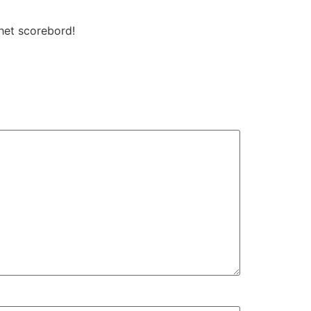
 het scorebord!