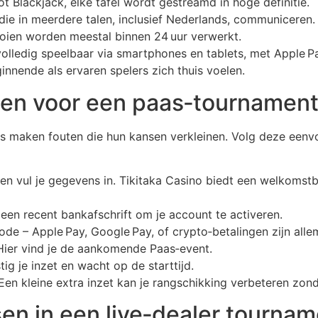
ot Blackjack, elke tafel wordt gestreamd in hoge definitie.
 die in meerdere talen, inclusief Nederlands, communiceren.
nooien worden meestal binnen 24 uur verwerkt.
 volledig speelbaar via smartphones en tablets, met Apple P
nende als ervaren spelers zich thuis voelen.
den voor een paas‑tournament
ers maken fouten die hun kansen verkleinen. Volg deze een
n vul je gegevens in. Tikitaka Casino biedt een welkomstb
n een recent bankafschrift om je account te activeren.
e – Apple Pay, Google Pay, of crypto‑betalingen zijn alle
 Hier vind je de aankomende Paas‑event.
tig je inzet en wacht op de starttijd.
Een kleine extra inzet kan je rangschikking verbeteren zonde
en in een live‑dealer tourna