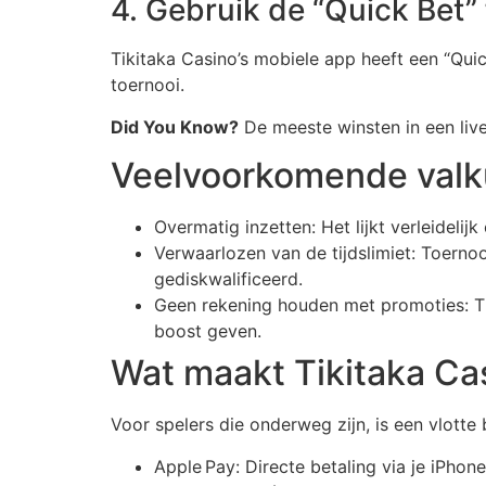
4. Gebruik de “Quick Bet” 
Tikitaka Casino’s mobiele app heeft een “Quic
toernooi.
Did You Know?
De meeste winsten in een live
Veelvoorkomende valku
Overmatig inzetten: Het lijkt verleideli
Verwaarlozen van de tijdslimiet: Toernoo
gediskwalificeerd.
Geen rekening houden met promoties: Tik
boost geven.
Wat maakt Tikitaka Cas
Voor spelers die onderweg zijn, is een vlotte
Apple Pay: Directe betaling via je iPhone