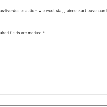
Paas‑live‑dealer actie – wie weet sta jij binnenkort bovenaan
uired fields are marked
*