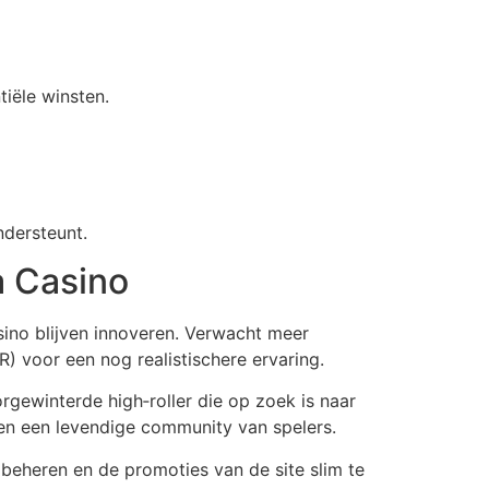
tiële winsten.
ndersteunt.
a Casino
sino blijven innoveren. Verwacht meer
) voor een nog realistischere ervaring.
rgewinterde high‑roller die op zoek is naar
n, en een levendige community van spelers.
 beheren en de promoties van de site slim te