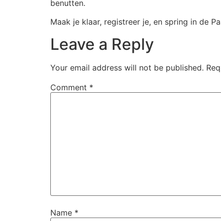
benutten.
Maak je klaar, registreer je, en spring in de 
Leave a Reply
Your email address will not be published.
Req
Comment
*
Name
*