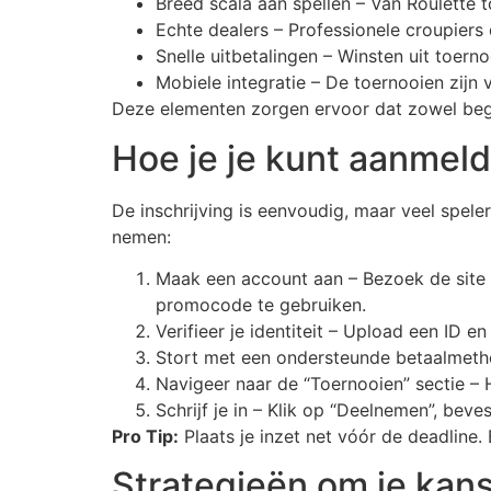
Breed scala aan spellen – Van Roulette t
Echte dealers – Professionele croupiers
Snelle uitbetalingen – Winsten uit toer
Mobiele integratie – De toernooien zijn
Deze elementen zorgen ervoor dat zowel begin
Hoe je je kunt aanmel
De inschrijving is eenvoudig, maar veel spel
nemen:
Maak een account aan – Bezoek de site e
promocode te gebruiken.
Verifieer je identiteit – Upload een ID e
Stort met een ondersteunde betaalmethod
Navigeer naar de “Toernooien” sectie –
Schrijf je in – Klik op “Deelnemen”, beves
Pro Tip:
Plaats je inzet net vóór de deadline. 
Strategieën om je kans