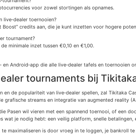
s‑tournament?
yptocurrencies voor zowel stortingen als opnames.
n live‑dealer toernooien?
 Boost” credits aan, die je kunt inzetten voor hogere poten
ler tournament?
t de minimale inzet tussen €0,10 en €1,00.
‑ en Android‑app die alle live‑dealer tafels en toernooien o
ealer tournaments bij Tikitak
en de populariteit van live‑dealer spellen, zal Tikitaka Ca
 grafische streams en integratie van augmented reality (AR
die Pasen wil vieren met een spannend toernooi, of een doo
es wat je nodig hebt: een veilig platform, snelle betalinge
te maximaliseren is door vroeg in te loggen, je bankroll te