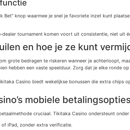
functie
k Bet” knop waarmee je snel je favoriete inzet kunt plaats
‑dealer tournament komen voort uit consistentie, niet uit é
ilen en hoe je ze kunt vermij
jk om grote bedragen te riskeren wanneer je achterloopt, maa
ien hebben een vaste speelduur. Zorg dat je elke ronde op 
itaka Casino biedt wekelijkse bonussen die extra chips op
ino’s mobiele betalingsoptie
 betaalmethode cruciaal. Tikitaka Casino ondersteunt onder
 of iPad, zonder extra verificatie.