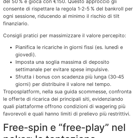
del 50 % e gioca con €150. Questo approccio gli
consente di rispettare la regola 1‑2‑5 % del bankroll per
ogni sessione, riducendo al minimo il rischio di tilt
finanziario.
Consigli pratici per massimizzare il valore percepito:
Pianifica le ricariche in giorni fissi (es. lunedì e
giovedì).
Imposta una soglia massima di deposito
settimanale per evitare spese impulsive.
Sfrutta i bonus con scadenza più lunga (30‑45
giorni) per distribuire il valore nel tempo.
Troposplatform, nella sua guida scommesse, confronta
le offerte di ricarica dei principali siti, evidenziando
quali piattaforme offrono condizioni di wagering più
favorevoli e quali hanno limiti di prelievo più restrittivi.
Free‑spin e “free‑play” nel