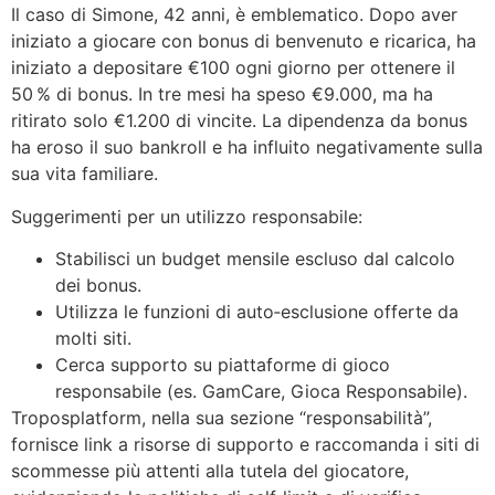
Il caso di Simone, 42 anni, è emblematico. Dopo aver
iniziato a giocare con bonus di benvenuto e ricarica, ha
iniziato a depositare €100 ogni giorno per ottenere il
50 % di bonus. In tre mesi ha speso €9.000, ma ha
ritirato solo €1.200 di vincite. La dipendenza da bonus
ha eroso il suo bankroll e ha influito negativamente sulla
sua vita familiare.
Suggerimenti per un utilizzo responsabile:
Stabilisci un budget mensile escluso dal calcolo
dei bonus.
Utilizza le funzioni di auto‑esclusione offerte da
molti siti.
Cerca supporto su piattaforme di gioco
responsabile (es. GamCare, Gioca Responsabile).
Troposplatform, nella sua sezione “responsabilità”,
fornisce link a risorse di supporto e raccomanda i siti di
scommesse più attenti alla tutela del giocatore,