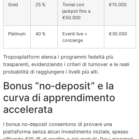
Gold
25 %
Tornei con
€15.000
jackpot fino a
€50.000
Platinum
40 %
Eventi live +
€30.000
concierge
Troposplatform elenca i programmi fedeltà più
trasparenti, evidenziando i criteri di turnover e le reali
probabilità di raggiungere i livelli più alti.
Bonus “no‑deposit” e la
curva di apprendimento
accelerata
I bonus no‑deposit consentono di provare una
piattaforma senza alcun investimento iniziale, spesso
offrendo €10‑15 di credito o giri gratuiti. Per i giocatori