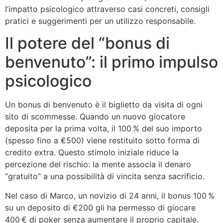
l’impatto psicologico attraverso casi concreti, consigli
pratici e suggerimenti per un utilizzo responsabile.
Il potere del “bonus di
benvenuto”: il primo impulso
psicologico
Un bonus di benvenuto è il biglietto da visita di ogni
sito di scommesse. Quando un nuovo giocatore
deposita per la prima volta, il 100 % del suo importo
(spesso fino a €500) viene restituito sotto forma di
credito extra. Questo stimolo iniziale riduce la
percezione del rischio: la mente associa il denaro
“gratuito” a una possibilità di vincita senza sacrificio.
Nel caso di Marco, un novizio di 24 anni, il bonus 100 %
su un deposito di €200 gli ha permesso di giocare
400 € di poker senza aumentare il proprio capitale.