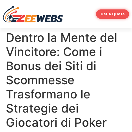
Get A Quote
Dentro la Mente del
Vincitore: Come i
Bonus dei Siti di
Scommesse
Trasformano le
Strategie dei
Giocatori di Poker