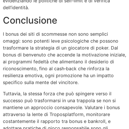
evidenziando le politiche di self‑limit e di verifica
dell’identità.
Conclusione
I bonus dei siti di scommesse non sono semplici
omaggi: sono potenti leve psicologiche che possono
trasformare la strategia di un giocatore di poker. Dal
bonus di benvenuto che accende la motivazione iniziale,
ai programmi fedeltà che alimentano il desiderio di
riconoscimento, fino al cash‑back che rinforza la
resilienza emotiva, ogni promozione ha un impatto
specifico sulla mente del vincitore.
Tuttavia, la stessa forza che può spingere verso il
successo può trasformarsi in una trappola se non si
mantiene un approccio consapevole. Valutare i bonus
attraverso la lente di Troposplatform, monitorare
costantemente il rapporto tra bonus e bankroll, e
adottare pratiche di gioco responsabile sono gli