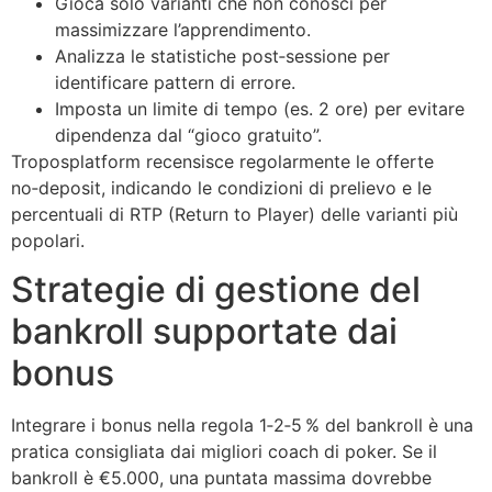
Gioca solo varianti che non conosci per
massimizzare l’apprendimento.
Analizza le statistiche post‑sessione per
identificare pattern di errore.
Imposta un limite di tempo (es. 2 ore) per evitare
dipendenza dal “gioco gratuito”.
Troposplatform recensisce regolarmente le offerte
no‑deposit, indicando le condizioni di prelievo e le
percentuali di RTP (Return to Player) delle varianti più
popolari.
Strategie di gestione del
bankroll supportate dai
bonus
Integrare i bonus nella regola 1‑2‑5 % del bankroll è una
pratica consigliata dai migliori coach di poker. Se il
bankroll è €5.000, una puntata massima dovrebbe