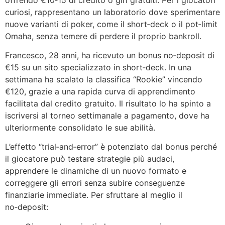
curiosi, rappresentano un laboratorio dove sperimentare
nuove varianti di poker, come il short‑deck o il pot‑limit
Omaha, senza temere di perdere il proprio bankroll.
Francesco, 28 anni, ha ricevuto un bonus no‑deposit di
€15 su un sito specializzato in short‑deck. In una
settimana ha scalato la classifica “Rookie” vincendo
€120, grazie a una rapida curva di apprendimento
facilitata dal credito gratuito. Il risultato lo ha spinto a
iscriversi al torneo settimanale a pagamento, dove ha
ulteriormente consolidato le sue abilità.
L’effetto “trial‑and‑error” è potenziato dal bonus perché
il giocatore può testare strategie più audaci,
apprendere le dinamiche di un nuovo formato e
correggere gli errori senza subire conseguenze
finanziarie immediate. Per sfruttare al meglio il
no‑deposit: