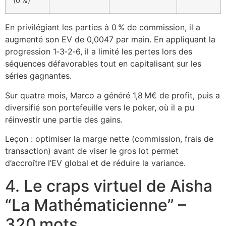
(0 %)
En privilégiant les parties à 0 % de commission, il a
augmenté son EV de 0,0047 par main. En appliquant la
progression 1‑3‑2‑6, il a limité les pertes lors des
séquences défavorables tout en capitalisant sur les
séries gagnantes.
Sur quatre mois, Marco a généré 1,8 M€ de profit, puis a
diversifié son portefeuille vers le poker, où il a pu
réinvestir une partie des gains.
Leçon : optimiser la marge nette (commission, frais de
transaction) avant de viser le gros lot permet
d’accroître l’EV global et de réduire la variance.
4. Le craps virtuel de Aisha
“La Mathématicienne” –
320 mots