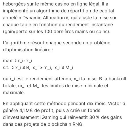
hébergées sur le même casino en ligne légal. Il a
implémenté un algorithme de répartition de capital
appelé « Dynamic Allocation », qui ajuste la mise sur
chaque table en fonction du rendement instantané
(gain/perte sur les 100 dernières mains ou spins).
L’algorithme résout chaque seconde un problème
d’optimisation linéaire :
max Σ r_i · x_i
s.t. Σ x_i ≤ B, x_i ≥ m_i, x_i ≤ M_i
où r_i est le rendement attendu, x_i la mise, B la bankroll
totale, m_i et M_i les limites de mise minimale et
maximale.
En appliquant cette méthode pendant dix mois, Victor a
généré 4,1 M€ de profit, puis a créé un fonds
d’investissement iGaming qui réinvestit 30 % des gains
dans des projets de blockchain RNG.