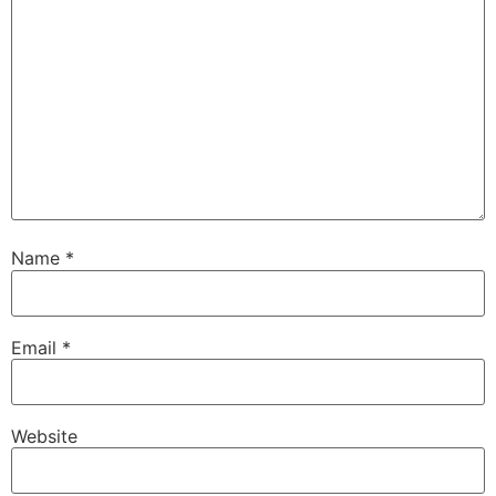
Name
*
Email
*
Website