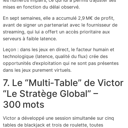
les numéros impairs, ce qui lui a permis d’ajuster ses
mises en fonction du délai observé.
En sept semaines, elle a accumulé 2,9 M€ de profit,
avant de signer un partenariat avec le fournisseur de
streaming, qui lui a offert un accès prioritaire aux
serveurs à faible latence.
Leçon : dans les jeux en direct, le facteur humain et
technologique (latence, qualité du flux) crée des
opportunités d’exploitation qui ne sont pas présentes
dans les jeux purement virtuels.
7. Le “Multi‑Table” de Victor
“Le Stratège Global” –
300 mots
Victor a développé une session simultanée sur cinq
tables de blackjack et trois de roulette, toutes