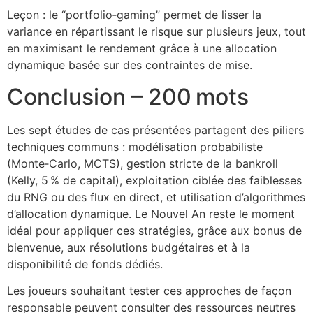
Leçon : le “portfolio‑gaming” permet de lisser la
variance en répartissant le risque sur plusieurs jeux, tout
en maximisant le rendement grâce à une allocation
dynamique basée sur des contraintes de mise.
Conclusion – 200 mots
Les sept études de cas présentées partagent des piliers
techniques communs : modélisation probabiliste
(Monte‑Carlo, MCTS), gestion stricte de la bankroll
(Kelly, 5 % de capital), exploitation ciblée des faiblesses
du RNG ou des flux en direct, et utilisation d’algorithmes
d’allocation dynamique. Le Nouvel An reste le moment
idéal pour appliquer ces stratégies, grâce aux bonus de
bienvenue, aux résolutions budgétaires et à la
disponibilité de fonds dédiés.
Les joueurs souhaitant tester ces approches de façon
responsable peuvent consulter des ressources neutres