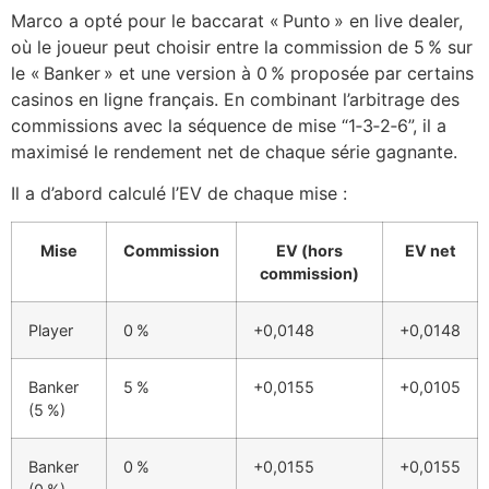
Marco a opté pour le baccarat « Punto » en live dealer,
où le joueur peut choisir entre la commission de 5 % sur
le « Banker » et une version à 0 % proposée par certains
casinos en ligne français. En combinant l’arbitrage des
commissions avec la séquence de mise “1‑3‑2‑6”, il a
maximisé le rendement net de chaque série gagnante.
Il a d’abord calculé l’EV de chaque mise :
Mise
Commission
EV (hors
EV net
commission)
Player
0 %
+0,0148
+0,0148
Banker
5 %
+0,0155
+0,0105
(5 %)
Banker
0 %
+0,0155
+0,0155