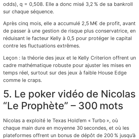
odds), q = 0,508. Elle a donc misé 3,2 % de sa bankroll
sur chaque séquence.
Après cinq mois, elle a accumulé 2,5 M€ de profit, avant
de passer à une gestion de risque plus conservatrice, en
réduisant le facteur Kelly à 0,5 pour protéger le capital
contre les fluctuations extrêmes.
Leçon : la théorie des jeux et le Kelly Criterion offrent un
cadre mathématique robuste pour ajuster les mises en
temps réel, surtout sur des jeux à faible House Edge
comme le craps.
5. Le poker vidéo de Nicolas
“Le Prophète” – 300 mots
Nicolas a exploité le Texas Hold’em « Turbo », où
chaque main dure en moyenne 30 secondes, et où les
plateformes offrent un bonus de dépôt de 200 % jusqu’à