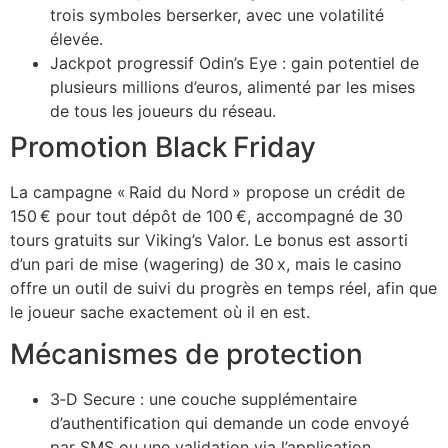
trois symboles berserker, avec une volatilité
élevée.
Jackpot progressif Odin’s Eye : gain potentiel de
plusieurs millions d’euros, alimenté par les mises
de tous les joueurs du réseau.
Promotion Black Friday
La campagne « Raid du Nord » propose un crédit de
150 € pour tout dépôt de 100 €, accompagné de 30
tours gratuits sur Viking’s Valor. Le bonus est assorti
d’un pari de mise (wagering) de 30 x, mais le casino
offre un outil de suivi du progrès en temps réel, afin que
le joueur sache exactement où il en est.
Mécanismes de protection
3‑D Secure : une couche supplémentaire
d’authentification qui demande un code envoyé
par SMS ou une validation via l’application