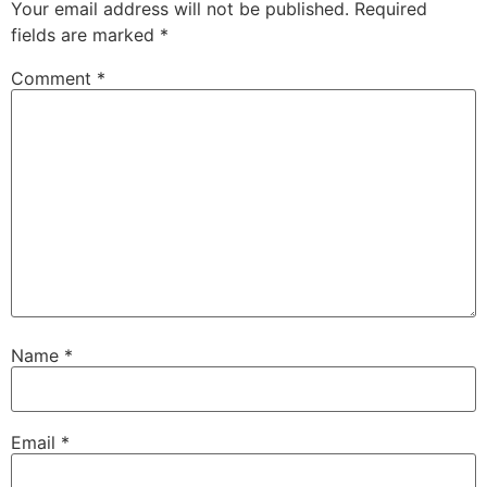
Your email address will not be published.
Required
fields are marked
*
Comment
*
Name
*
Email
*