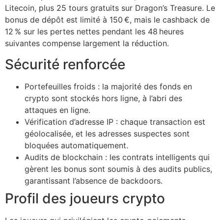
Litecoin, plus 25 tours gratuits sur Dragon’s Treasure. Le
bonus de dépôt est limité à 150 €, mais le cashback de
12 % sur les pertes nettes pendant les 48 heures
suivantes compense largement la réduction.
Sécurité renforcée
Portefeuilles froids : la majorité des fonds en
crypto sont stockés hors ligne, à l’abri des
attaques en ligne.
Vérification d’adresse IP : chaque transaction est
géolocalisée, et les adresses suspectes sont
bloquées automatiquement.
Audits de blockchain : les contrats intelligents qui
gèrent les bonus sont soumis à des audits publics,
garantissant l’absence de backdoors.
Profil des joueurs crypto