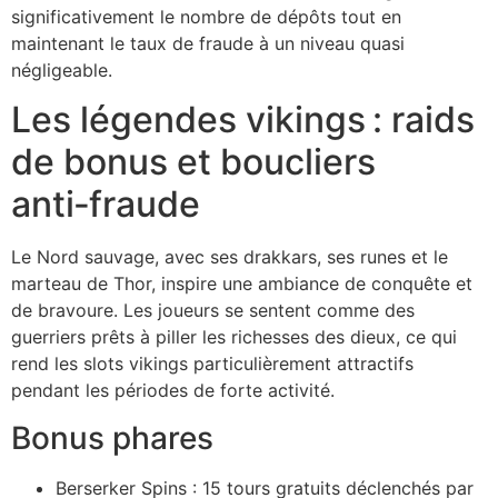
significativement le nombre de dépôts tout en
maintenant le taux de fraude à un niveau quasi
négligeable.
Les légendes vikings : raids
de bonus et boucliers
anti‑fraude
Le Nord sauvage, avec ses drakkars, ses runes et le
marteau de Thor, inspire une ambiance de conquête et
de bravoure. Les joueurs se sentent comme des
guerriers prêts à piller les richesses des dieux, ce qui
rend les slots vikings particulièrement attractifs
pendant les périodes de forte activité.
Bonus phares
Berserker Spins : 15 tours gratuits déclenchés par