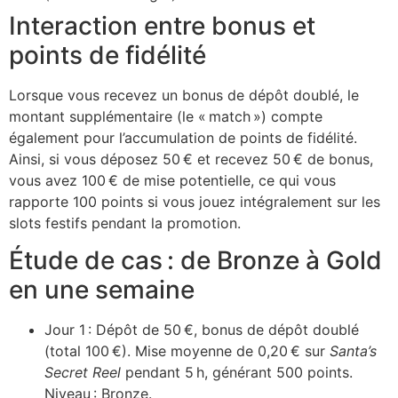
Interaction entre bonus et
points de fidélité
Lorsque vous recevez un bonus de dépôt doublé, le
montant supplémentaire (le « match ») compte
également pour l’accumulation de points de fidélité.
Ainsi, si vous déposez 50 € et recevez 50 € de bonus,
vous avez 100 € de mise potentielle, ce qui vous
rapporte 100 points si vous jouez intégralement sur les
slots festifs pendant la promotion.
Étude de cas : de Bronze à Gold
en une semaine
Jour 1 : Dépôt de 50 €, bonus de dépôt doublé
(total 100 €). Mise moyenne de 0,20 € sur
Santa’s
Secret Reel
pendant 5 h, générant 500 points.
Niveau : Bronze.