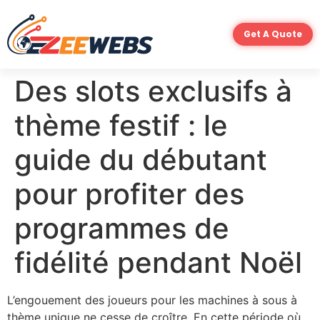
Get A Quote
Des slots exclusifs à
thème festif : le
guide du débutant
pour profiter des
programmes de
fidélité pendant Noël
L’engouement des joueurs pour les machines à sous à
thème unique ne cesse de croître. En cette période où