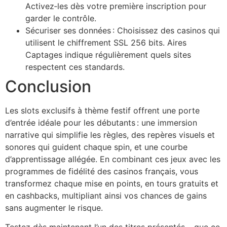
Activez‑les dès votre première inscription pour
garder le contrôle.
Sécuriser ses données : Choisissez des casinos qui
utilisent le chiffrement SSL 256 bits. Aires
Captages indique régulièrement quels sites
respectent ces standards.
Conclusion
Les slots exclusifs à thème festif offrent une porte
d’entrée idéale pour les débutants : une immersion
narrative qui simplifie les règles, des repères visuels et
sonores qui guident chaque spin, et une courbe
d’apprentissage allégée. En combinant ces jeux avec les
programmes de fidélité des casinos français, vous
transformez chaque mise en points, en tours gratuits et
en cashbacks, multipliant ainsi vos chances de gains
sans augmenter le risque.
Testez dès maintenant l’un des titres présentés – que ce