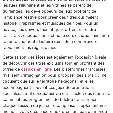
les rues s’illuminent et les vitrines se parent de
guirlandes, les développeurs de jeux profitent de
l’ambiance festive pour créer des titres qui mêlent
histoire, graphismes et musiques de Noël. Pour un
novice, ces univers thématiques offrent un cadre
rassurant : chaque icône, chaque son, chaque animation
raconte une petite histoire qui aide à comprendre
rapidement les règles du jeu.
Cette saison des fêtes est également l’occasion idéale
de découvrir ces titres exclusifs tout en profitant des
offres de
casinos en ligne
. Les plateformes françaises
rivalisent d’imagination pour proposer des slots qui ne
circulent que sur le territoire hexagonal, et elles
accompagnent souvent ces jeux de promotions
spéciales. Le fil conducteur de cet article vous montrera
comment les programmes de fidélité transforment
chaque session de jeu en récompense supplémentaire,
même si vous êtes encore aux premiers pas du monde