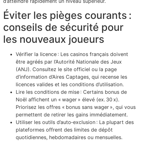
d’atteindre rapidement un niveau supérieur.
Éviter les pièges courants :
conseils de sécurité pour
les nouveaux joueurs
Vérifier la licence : Les casinos français doivent
être agréés par l’Autorité Nationale des Jeux
(ANJ). Consultez le site officiel ou la page
d’information d’Aires Captages, qui recense les
licences valides et les conditions d’utilisation.
Lire les conditions de mise : Certains bonus de
Noël affichent un « wager » élevé (ex. 30 x).
Priorisez les offres « bonus sans wager », qui vous
permettent de retirer les gains immédiatement.
Utiliser les outils d’auto‑exclusion : La plupart des
plateformes offrent des limites de dépôt
quotidiennes, hebdomadaires ou mensuelles.