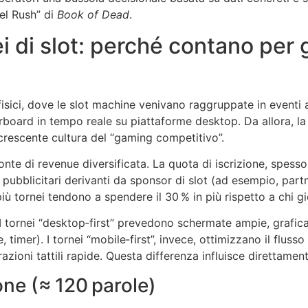
el Rush” di
Book of Dead
.
i di slot: perché contano per g
ò fisici, dove le slot machine venivano raggruppate in eventi 
rboard in tempo reale su piattaforme desktop. Da allora, la
crescente cultura del “gaming competitivo”.
onte di revenue diversificata. La quota di iscrizione, spesso
i pubblicitari derivanti da sponsor di slot (ad esempio, par
iù tornei tendono a spendere il 30 % in più rispetto a chi gi
 I tornei “desktop‑first” prevedono schermate ampie, grafic
, timer). I tornei “mobile‑first”, invece, ottimizzano il fluss
azioni tattili rapide. Questa differenza influisce direttament
one (≈ 120 parole)