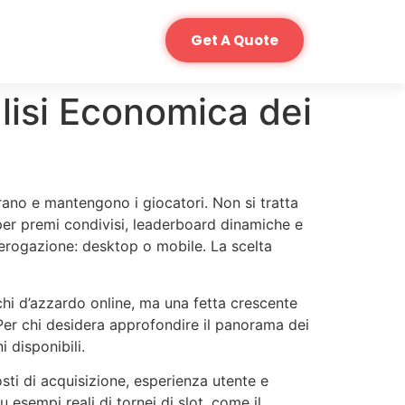
Get A Quote
lisi Economica dei
tirano e mantengono i giocatori. Non si tratta
 per premi condivisi, leaderboard dinamiche e
 erogazione: desktop o mobile. La scelta
chi d’azzardo online, ma una fetta crescente
 Per chi desidera approfondire il panorama dei
 disponibili.
sti di acquisizione, esperienza utente e
 esempi reali di tornei di slot, come il