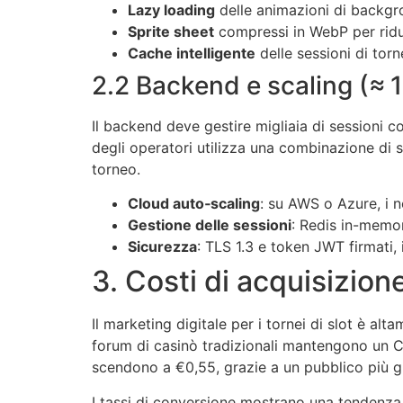
Lazy loading
delle animazioni di backgrou
Sprite sheet
compressi in WebP per ridur
Cache intelligente
delle sessioni di torn
2.2 Backend e scaling (≈ 
Il backend deve gestire migliaia di sessioni c
degli operatori utilizza una combinazione di s
torneo.
Cloud auto‑scaling
: su AWS o Azure, i 
Gestione delle sessioni
: Redis in-memor
Sicurezza
: TLS 1.3 e token JWT firmati,
3. Costi di acquisizio
Il marketing digitale per i tornei di slot è 
forum di casinò tradizionali mantengono un C
scendono a €0,55, grazie a un pubblico più g
I tassi di conversione mostrano una tendenza o