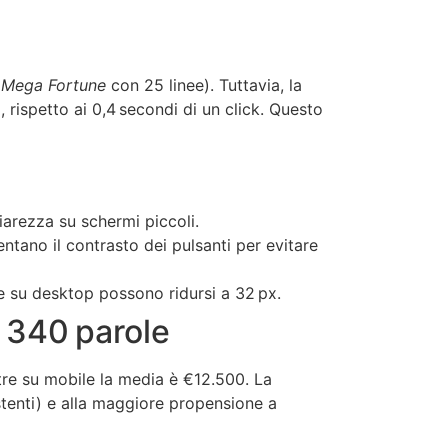
.
Mega Fortune
con 25 linee). Tuttavia, la
, rispetto ai 0,4 secondi di un click. Questo
hiarezza su schermi piccoli.
ntano il contrasto dei pulsanti per evitare
e su desktop possono ridursi a 32 px.
≈ 340 parole
tre su mobile la media è €12.500. La
stenti) e alla maggiore propensione a