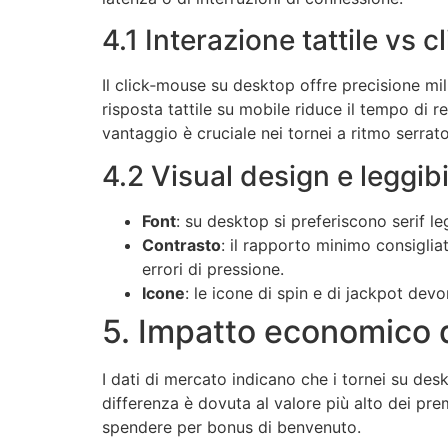
4.1 Interazione tattile vs 
Il click‑mouse su desktop offre precisione mil
risposta tattile su mobile riduce il tempo di r
vantaggio è cruciale nei tornei a ritmo serrat
4.2 Visual design e leggibi
Font
: su desktop si preferiscono serif le
Contrasto
: il rapporto minimo consigliat
errori di pressione.
Icone
: le icone di spin e di jackpot de
5. Impatto economico d
I dati di mercato indicano che i tornei su d
differenza è dovuta al valore più alto dei pr
spendere per bonus di benvenuto.