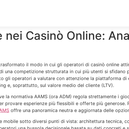
 nei Casinò Online: Ana
 trasformato il modo in cui gli operatori di casinò online at
di una competizione strutturata in cui più utenti si sfidano
o gli operatori a valutare con attenzione la piattaforma di
ing e, soprattutto, sul valore medio del cliente (LTV).
, dove la normativa AAMS (ora ADM) regola strettamente i gio
er provare esperienze più flessibili e offerte più generose.
AAMS
offre una panoramica neutra e aggiornata delle opzioni
obile sotto diversi punti di vista: architettura tecnica, co
peratori una bussola decisionale basata su dati concreti e su