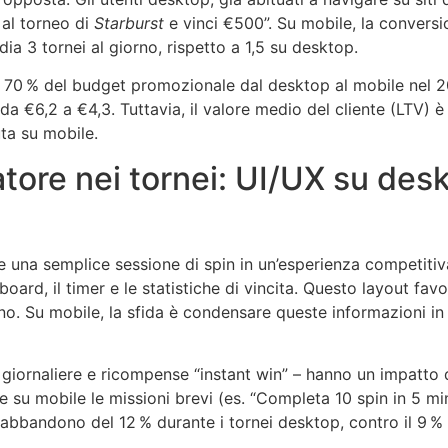
al torneo di
Starburst
e vinci €500”. Su mobile, la conversi
ia 3 tornei al giorno, rispetto a 1,5 su desktop.
 70 % del budget promozionale dal desktop al mobile nel 20
o da €6,2 a €4,3. Tuttavia, il valore medio del cliente (LTV
ta su mobile.
tore nei tornei: UI/UX su des
 una semplice sessione di spin in un’esperienza competitiv
oard, il timer e le statistiche di vincita. Questo layout fav
no. Su mobile, la sfida è condensare queste informazioni in
i giornaliere e ricompense “instant win” – hanno un impatto 
su mobile le missioni brevi (es. “Completa 10 spin in 5 min
 abbandono del 12 % durante i tornei desktop, contro il 9 %