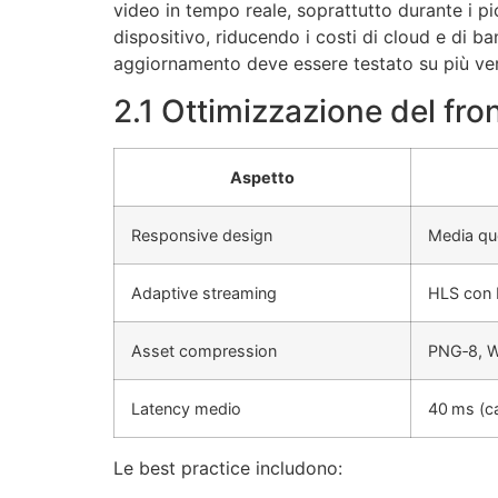
video in tempo reale, soprattutto durante i pi
dispositivo, riducendo i costi di cloud e di b
aggiornamento deve essere testato su più ver
2.1 Ottimizzazione del fron
Aspetto
Responsive design
Media que
Adaptive streaming
HLS con b
Asset compression
PNG‑8, We
Latency medio
40 ms (ca
Le best practice includono: