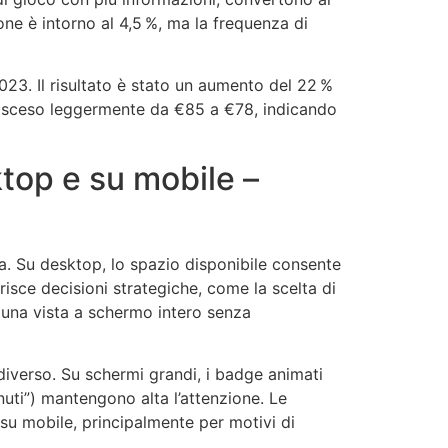
one è intorno al 4,5 %, ma la frequenza di
23. Il risultato è stato un aumento del 22 %
) è sceso leggermente da €85 a €78, indicando
ktop e su mobile –
a. Su desktop, lo spazio disponibile consente
orisce decisioni strategiche, come la scelta di
 una vista a schermo intero senza
diverso. Su schermi grandi, i badge animati
uti”) mantengono alta l’attenzione. Le
 su mobile, principalmente per motivi di