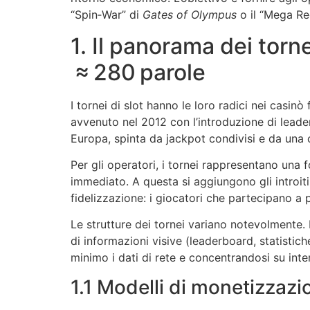
“Spin‑War” di
Gates of Olympus
o il “Mega Re
1. Il panorama dei torne
≈ 280 parole
I tornei di slot hanno le loro radici nei casin
avvenuto nel 2012 con l’introduzione di leade
Europa, spinta da jackpot condivisi e da una 
Per gli operatori, i tornei rappresentano una f
immediato. A questa si aggiungono gli introit
fidelizzazione: i giocatori che partecipano a p
Le strutture dei tornei variano notevolmente.
di informazioni visive (leaderboard, statistiche
minimo i dati di rete e concentrandosi su inter
1.1 Modelli di monetizzazi