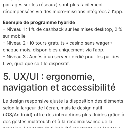
partages sur les réseaux) sont plus facilement
récompensées via des micro‑missions intégrées à l’app.
Exemple de programme hybride
– Niveau 1 : 1 % de cashback sur les mises desktop, 2 %
sur mobile.
– Niveau 2 : 10 tours gratuits « casino sans wager »
chaque mois, disponibles uniquement via l’app.
– Niveau 3 : Accès à un serveur dédié pour les parties
Live, quel que soit le dispositif.
5. UX/UI : ergonomie,
navigation et accessibilité
Le design responsive ajuste la disposition des éléments
selon la largeur de l’écran, mais le design natif
(iOS/Android) offre des interactions plus fluides grâce à
des gestes multitouch et à la reconnaissance de la