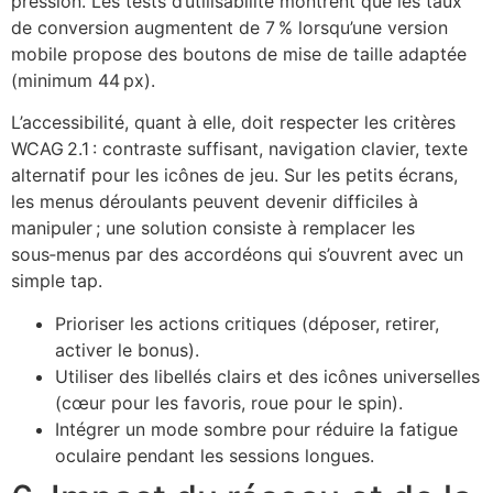
pression. Les tests d’utilisabilité montrent que les taux
de conversion augmentent de 7 % lorsqu’une version
mobile propose des boutons de mise de taille adaptée
(minimum 44 px).
L’accessibilité, quant à elle, doit respecter les critères
WCAG 2.1 : contraste suffisant, navigation clavier, texte
alternatif pour les icônes de jeu. Sur les petits écrans,
les menus déroulants peuvent devenir difficiles à
manipuler ; une solution consiste à remplacer les
sous‑menus par des accordéons qui s’ouvrent avec un
simple tap.
Prioriser les actions critiques (déposer, retirer,
activer le bonus).
Utiliser des libellés clairs et des icônes universelles
(cœur pour les favoris, roue pour le spin).
Intégrer un mode sombre pour réduire la fatigue
oculaire pendant les sessions longues.