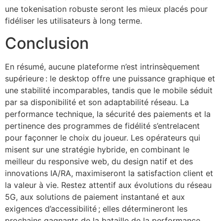
une tokenisation robuste seront les mieux placés pour
fidéliser les utilisateurs à long terme.
Conclusion
En résumé, aucune plateforme n’est intrinsèquement
supérieure : le desktop offre une puissance graphique et
une stabilité incomparables, tandis que le mobile séduit
par sa disponibilité et son adaptabilité réseau. La
performance technique, la sécurité des paiements et la
pertinence des programmes de fidélité s’entrelacent
pour façonner le choix du joueur. Les opérateurs qui
misent sur une stratégie hybride, en combinant le
meilleur du responsive web, du design natif et des
innovations IA/RA, maximiseront la satisfaction client et
la valeur à vie. Restez attentif aux évolutions du réseau
5G, aux solutions de paiement instantané et aux
exigences d’accessibilité ; elles détermineront les
prochains gagnants de la bataille de la performance