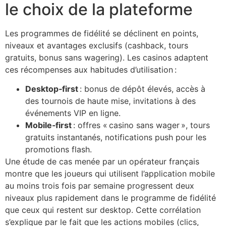
le choix de la plateforme
Les programmes de fidélité se déclinent en points,
niveaux et avantages exclusifs (cashback, tours
gratuits, bonus sans wagering). Les casinos adaptent
ces récompenses aux habitudes d’utilisation :
Desktop‑first
: bonus de dépôt élevés, accès à
des tournois de haute mise, invitations à des
événements VIP en ligne.
Mobile‑first
: offres « casino sans wager », tours
gratuits instantanés, notifications push pour les
promotions flash.
Une étude de cas menée par un opérateur français
montre que les joueurs qui utilisent l’application mobile
au moins trois fois par semaine progressent deux
niveaux plus rapidement dans le programme de fidélité
que ceux qui restent sur desktop. Cette corrélation
s’explique par le fait que les actions mobiles (clics,