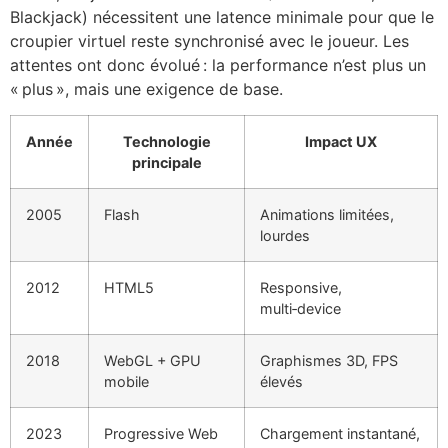
Blackjack) nécessitent une latence minimale pour que le
croupier virtuel reste synchronisé avec le joueur. Les
attentes ont donc évolué : la performance n’est plus un
« plus », mais une exigence de base.
Année
Technologie
Impact UX
principale
2005
Flash
Animations limitées,
lourdes
2012
HTML5
Responsive,
multi‑device
2018
WebGL + GPU
Graphismes 3D, FPS
mobile
élevés
2023
Progressive Web
Chargement instantané,