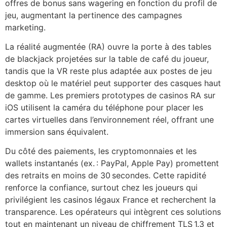
offres de bonus sans wagering en fonction du profil de
jeu, augmentant la pertinence des campagnes
marketing.
La réalité augmentée (RA) ouvre la porte à des tables
de blackjack projetées sur la table de café du joueur,
tandis que la VR reste plus adaptée aux postes de jeu
desktop où le matériel peut supporter des casques haut
de gamme. Les premiers prototypes de casinos RA sur
iOS utilisent la caméra du téléphone pour placer les
cartes virtuelles dans l’environnement réel, offrant une
immersion sans équivalent.
Du côté des paiements, les cryptomonnaies et les
wallets instantanés (ex. : PayPal, Apple Pay) promettent
des retraits en moins de 30 secondes. Cette rapidité
renforce la confiance, surtout chez les joueurs qui
privilégient les casinos légaux France et recherchent la
transparence. Les opérateurs qui intègrent ces solutions
tout en maintenant un niveau de chiffrement TLS 1.3 et