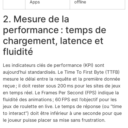
Apps
offline
2. Mesure de la
performance : temps de
chargement, latence et
fluidité
Les indicateurs clés de performance (KPI) sont
aujourd’hui standardisés. Le Time To First Byte (TTFB)
mesure le délai entre la requête et la première donnée
reçue ; il doit rester sous 200 ms pour les sites de jeux
en temps réel. Le Frames Per Second (FPS) indique la
fluidité des animations ; 60 FPS est l’objectif pour les
jeux de roulette en live. Le temps de réponse (ou “time
to interact”) doit être inférieur à une seconde pour que
le joueur puisse placer sa mise sans frustration.