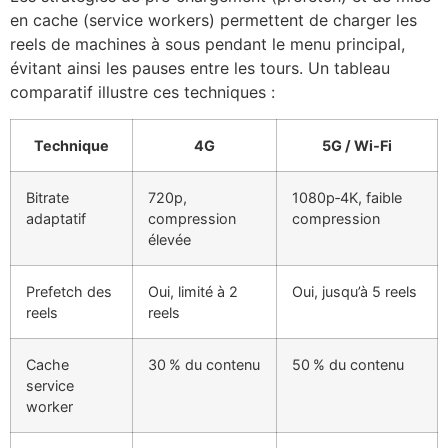
en cache (service workers) permettent de charger les
reels de machines à sous pendant le menu principal,
évitant ainsi les pauses entre les tours. Un tableau
comparatif illustre ces techniques :
Technique
4G
5G / Wi‑Fi
Bitrate
720p,
1080p‑4K, faible
adaptatif
compression
compression
élevée
Prefetch des
Oui, limité à 2
Oui, jusqu’à 5 reels
reels
reels
Cache
30 % du contenu
50 % du contenu
service
worker