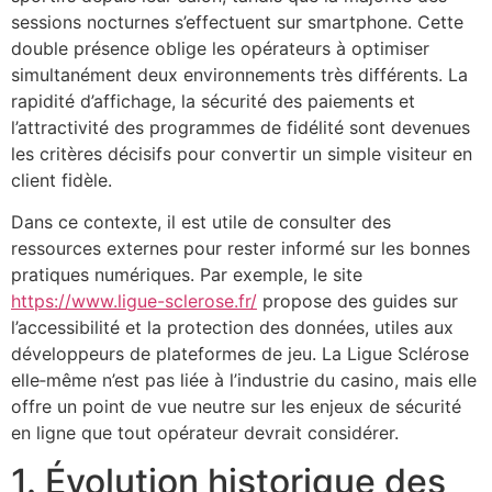
sessions nocturnes s’effectuent sur smartphone. Cette
double présence oblige les opérateurs à optimiser
simultanément deux environnements très différents. La
rapidité d’affichage, la sécurité des paiements et
l’attractivité des programmes de fidélité sont devenues
les critères décisifs pour convertir un simple visiteur en
client fidèle.
Dans ce contexte, il est utile de consulter des
ressources externes pour rester informé sur les bonnes
pratiques numériques. Par exemple, le site
https://www.ligue-sclerose.fr/
propose des guides sur
l’accessibilité et la protection des données, utiles aux
développeurs de plateformes de jeu. La Ligue Sclérose
elle‑même n’est pas liée à l’industrie du casino, mais elle
offre un point de vue neutre sur les enjeux de sécurité
en ligne que tout opérateur devrait considérer.
1. Évolution historique des