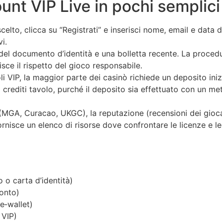
unt VIP Live in pochi semplici
 scelto, clicca su “Registrati” e inserisci nome, email e data 
i.
del documento d’identità e una bolletta recente. La proce
tisce il rispetto del gioco responsabile.
li VIP, la maggior parte dei casinò richiede un deposito ini
 crediti tavolo, purché il deposito sia effettuato con un 
 (MGA, Curacao, UKGC), la reputazione (recensioni dei giocat
rnisce un elenco di risorse dove confrontare le licenze e le
 o carta d’identità)
conto)
e‑wallet)
 VIP)