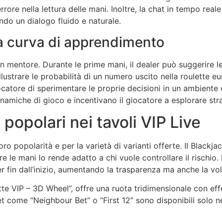
 errore nella lettura delle mani. Inoltre, la chat in tempo re
ando un dialogo fluido e naturale.
lla curva di apprendimento
 un mentore. Durante le prime mani, il dealer può suggerire 
 illustrare le probabilità di un numero uscito nella roulette 
atore di sperimentare le proprie decisioni in un ambiente co
inamiche di gioco e incentivano il giocatore a esplorare str
ù popolari nei tavoli VIP Live
loro popolarità e per la varietà di varianti offerte. Il Black
re le mani lo rende adatto a chi vuole controllare il rischio
fin dall’inizio, aumentando la trasparenza ma anche la vola
tte VIP – 3D Wheel”, offre una ruota tridimensionale con eff
t come “Neighbour Bet” o “First 12” sono disponibili solo nei