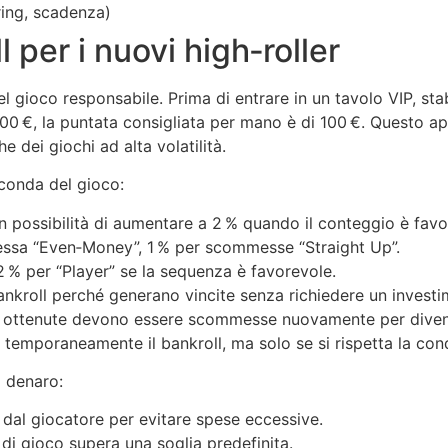
ing, scadenza)
 per i nuovi high‑roller
 gioco responsabile. Prima di entrare in un tavolo VIP, stabil
 000 €, la puntata consigliata per mano è di 100 €. Questo ap
he dei giochi ad alta volatilità.
econda del gioco:
on possibilità di aumentare a 2 % quando il conteggio è favo
essa “Even‑Money”, 1 % per scommesse “Straight Up”.
 % per “Player” se la sequenza è favorevole.
ankroll perché generano vincite senza richiedere un investi
cite ottenute devono essere scommesse nuovamente per diven
 temporaneamente il bankroll, ma solo se si rispetta la co
l denaro:
 dal giocatore per evitare spese eccessive.
di gioco supera una soglia predefinita.