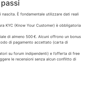
 passi
di nascita. È fondamentale utilizzare dati reali
dura KYC (Know Your Customer) è obbligatoria
ziale di almeno 500 €. Alcuni offrono un bonus
metodo di pagamento accettato (carta di
ori su forum indipendenti) e l’offerta di free
ggere le recensioni senza alcun conflitto di