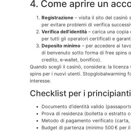
4. Come aprire un acco
Registrazione
– visita il sito del casinò
per evitare problemi di verifica successiv
Verifica dell’identità
– carica una copia 
per tutti gli operatori certificati e garan
Deposito minimo
– per accedere ai tavo
di benvenuto sotto forma di free spins o
credito, e‑wallet, bonifico).
Quando scegli il casinò, considera: la licenza
spins per i nuovi utenti. Stopglobalwarming fo
interesse.
Checklist per i principianti
Documento d’identità valido (passaporto
Prova di residenza (bolletta o estratto 
Metodo di pagamento verificato (carta, 
Budget di partenza (minimo 500 € per il