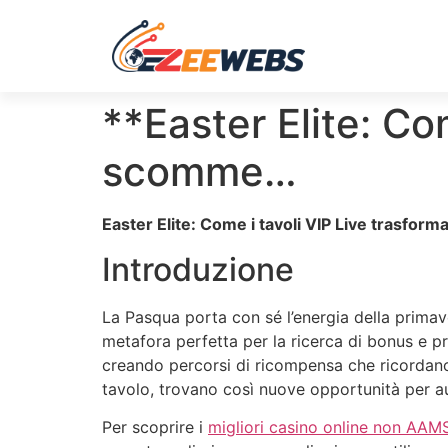
**Easter Elite: Co
scomme…
Easter Elite: Come i tavoli VIP Live trasfor
Introduzione
La Pasqua porta con sé l’energia della primaver
metafora perfetta per la ricerca di bonus e p
creando percorsi di ricompensa che ricordano u
tavolo, trovano così nuove opportunità per au
Per scoprire i
migliori casino online non AAM