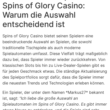
Spins of Glory Casino:
Warum die Auswahl
entscheidend ist
Spins of Glory Casino bietet seinen Spielern eine
beeindruckende Auswahl an Spielen, die sowohl
traditionelle Tischspiele als auch moderne
Spielautomaten umfasst. Diese Vielfalt trägt maßgeblich
dazu bei, dass Spieler immer wieder zurückkehren. Von
klassischen Slots bis hin zu Live-Dealer-Spielen gibt es
für jeden Geschmack etwas. Die ständige Aktualisierung
des Spielportfolios sorgt dafür, dass die Spieler immer
die neuesten Trends und Technologien erleben können.
Ein Spieler, der unter dem Namen *Markus27* bekannt
ist, sagt:
“Ich liebe die große Auswahl an
Spielautomaten im Spins of Glory Casino. Es gibt immer