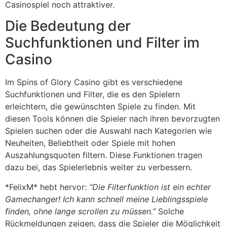
Casinospiel noch attraktiver.
Die Bedeutung der
Suchfunktionen und Filter im
Casino
Im Spins of Glory Casino gibt es verschiedene
Suchfunktionen und Filter, die es den Spielern
erleichtern, die gewünschten Spiele zu finden. Mit
diesen Tools können die Spieler nach ihren bevorzugten
Spielen suchen oder die Auswahl nach Kategorien wie
Neuheiten, Beliebtheit oder Spiele mit hohen
Auszahlungsquoten filtern. Diese Funktionen tragen
dazu bei, das Spielerlebnis weiter zu verbessern.
*FelixM* hebt hervor:
“Die Filterfunktion ist ein echter
Gamechanger! Ich kann schnell meine Lieblingsspiele
finden, ohne lange scrollen zu müssen.”
Solche
Rückmeldungen zeigen, dass die Spieler die Möglichkeit