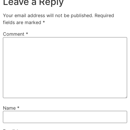
Leave a Reply
Your email address will not be published.
Required
fields are marked
*
Comment
*
Name
*