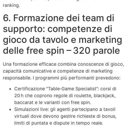
ranking.
6. Formazione dei team di
supporto: competenze di
gioco da tavolo e marketing
delle free spin – 320 parole
Una formazione efficace combina conoscenze di gioco,
capacità comunicative e competenze di marketing
responsabile. I programmi più performanti prevedono:
Certificazione “Table‑Game Specialist”: corsi di
20 h che coprono regole di roulette, blackjack,
baccarat e le varianti con free spin.
Simulazioni live: gli agenti partecipano a tavoli
virtuali dove devono gestire richieste di bonus,
limiti di puntata e dispute in tempo reale.