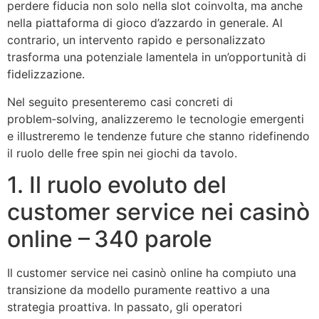
perdere fiducia non solo nella slot coinvolta, ma anche
nella piattaforma di gioco d’azzardo in generale. Al
contrario, un intervento rapido e personalizzato
trasforma una potenziale lamentela in un’opportunità di
fidelizzazione.
Nel seguito presenteremo casi concreti di
problem‑solving, analizzeremo le tecnologie emergenti
e illustreremo le tendenze future che stanno ridefinendo
il ruolo delle free spin nei giochi da tavolo.
1. Il ruolo evoluto del
customer service nei casinò
online – 340 parole
Il customer service nei casinò online ha compiuto una
transizione da modello puramente reattivo a una
strategia proattiva. In passato, gli operatori