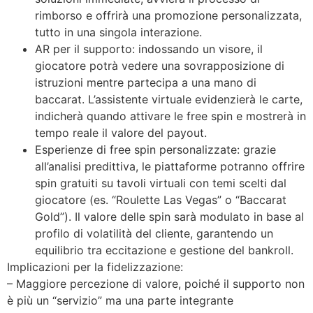
rimborso e offrirà una promozione personalizzata,
tutto in una singola interazione.
AR per il supporto: indossando un visore, il
giocatore potrà vedere una sovrapposizione di
istruzioni mentre partecipa a una mano di
baccarat. L’assistente virtuale evidenzierà le carte,
indicherà quando attivare le free spin e mostrerà in
tempo reale il valore del payout.
Esperienze di free spin personalizzate: grazie
all’analisi predittiva, le piattaforme potranno offrire
spin gratuiti su tavoli virtuali con temi scelti dal
giocatore (es. “Roulette Las Vegas” o “Baccarat
Gold”). Il valore delle spin sarà modulato in base al
profilo di volatilità del cliente, garantendo un
equilibrio tra eccitazione e gestione del bankroll.
Implicazioni per la fidelizzazione:
– Maggiore percezione di valore, poiché il supporto non
è più un “servizio” ma una parte integrante