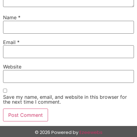
Name
*
Email
*
Website
Save my name, email, and website in this browser for
the next time I comment.
© 2026 Powered by
Ezeewebs