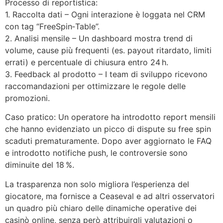
Processo di reportistica:
1. Raccolta dati – Ogni interazione è loggata nel CRM
con tag “FreeSpin‑Table”.
2. Analisi mensile – Un dashboard mostra trend di
volume, cause più frequenti (es. payout ritardato, limiti
errati) e percentuale di chiusura entro 24 h.
3. Feedback al prodotto – I team di sviluppo ricevono
raccomandazioni per ottimizzare le regole delle
promozioni.
Caso pratico: Un operatore ha introdotto report mensili
che hanno evidenziato un picco di dispute su free spin
scaduti prematuramente. Dopo aver aggiornato le FAQ
e introdotto notifiche push, le controversie sono
diminuite del 18 %.
La trasparenza non solo migliora l’esperienza del
giocatore, ma fornisce a Ceaseval e ad altri osservatori
un quadro più chiaro delle dinamiche operative dei
casinò online, senza però attribuirgli valutazioni o