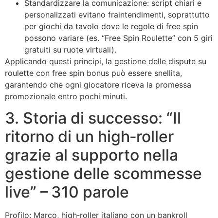
Standardizzare la comunicazione: script chiari e
personalizzati evitano fraintendimenti, soprattutto
per giochi da tavolo dove le regole di free spin
possono variare (es. “Free Spin Roulette” con 5 giri
gratuiti su ruote virtuali).
Applicando questi principi, la gestione delle dispute su
roulette con free spin bonus può essere snellita,
garantendo che ogni giocatore riceva la promessa
promozionale entro pochi minuti.
3. Storia di successo: “Il
ritorno di un high‑roller
grazie al supporto nella
gestione delle scommesse
live” – 310 parole
Profilo: Marco, high‑roller italiano con un bankroll