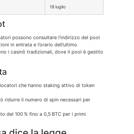
18 luglio
ot
catori possono consultare l’indirizzo del pool
i in entrata e l’orario dell’ultimo
 i casinò tradizionali, dove il pool è gestito
ta
giocatori che hanno staking attivo di token
ò ridurre il numero di spin necessari per
o del 100 % fino a 0,5 BTC per i primi
a dice la legge