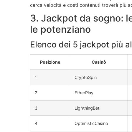
cerca velocità e costi contenuti troverà più 
3. Jackpot da sogno: l
le potenziano
Elenco dei 5 jackpot più al
Posizione
Casinò
1
CryptoSpin
2
EtherPlay
3
LightningBet
4
OptimisticCasino