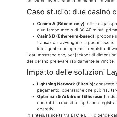
soluzioni Layer‑2 stanno colmando il divario.
Caso studio: due casinò c
Casinò A (Bitcoin‑only)
: offre un jackp
a un tempo medio di 30‑40 minuti prima c
Casinò B (Ethereum‑based)
: propone u
transazioni avvengono in pochi secondi 
intelligente non appena il requisito di w
I dati mostrano che, per jackpot di dimension
desiderano prelevare rapidamente le vincite.
Impatto delle soluzioni La
Lightning Network (Bitcoin)
: consente m
pagamento, operazione che può risultare
Optimism & Arbitrum (Ethereum)
: rid
contratti su questi rollup hanno registra
operativi.
In sintesi, la scelta tra BTC e ETH dipende dal