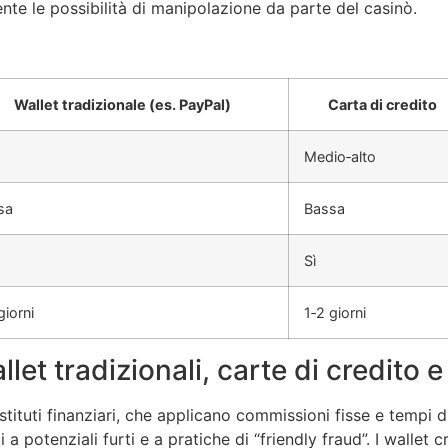
nte le possibilità di manipolazione da parte del casinò.
Wallet tradizionale (es. PayPal)
Carta di credito
Medio‑alto
sa
Bassa
Sì
giorni
1‑2 giorni
let tradizionali, carte di credito e
 istituti finanziari, che applicano commissioni fisse e tempi 
a potenziali furti e a pratiche di “friendly fraud”. I wallet c