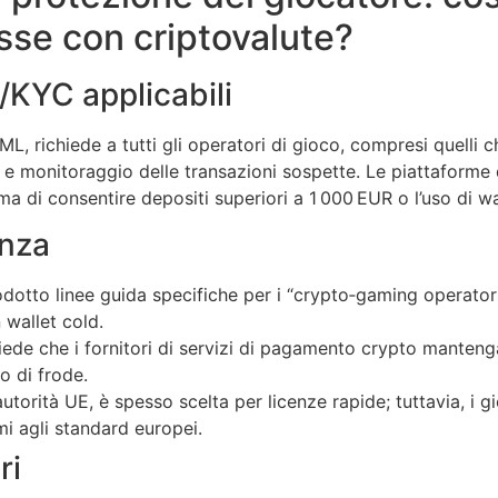
se con criptovalute?
L/KYC applicabili
ML, richiede a tutti gli operatori di gioco, compresi quelli
 e monitoraggio delle transazioni sospette. Le piattaforme d
ma di consentire depositi superiori a 1 000 EUR o l’uso di w
enza
rodotto linee guida specifiche per i “crypto‑gaming operators”
n wallet cold.
hiede che i fornitori di servizi di pagamento crypto manteng
so di frode.
utorità UE, è spesso scelta per licenze rapide; tuttavia, i gi
 agli standard europei.
ri