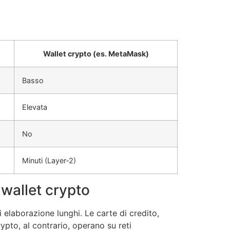
Wallet crypto (es. MetaMask)
Basso
Elevata
No
Minuti (Layer‑2)
 wallet crypto
di elaborazione lunghi. Le carte di credito,
rypto, al contrario, operano su reti