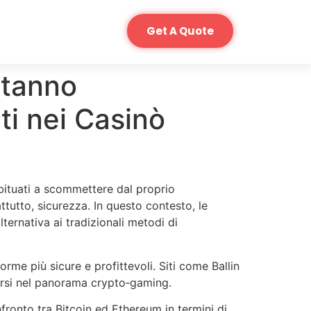
Get A Quote
Stanno
i nei Casinò
abituati a scommettere dal proprio
tutto, sicurezza. In questo contesto, le
ternativa ai tradizionali metodi di
forme più sicure e profittevoli. Siti come Ballin
tarsi nel panorama crypto‑gaming.
nfronto tra Bitcoin ed Ethereum in termini di