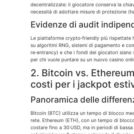
decentralizzate: il giocatore conserva la chiav
necessità di adottare misure di protezione (h
Evidenze di audit indipend
Le piattaforme crypto‑friendly più rispettat
su algoritmi RNG, sistemi di pagamento e compl
re‑entrancy) e che i fondi dei giocatori siano s
per chi vuole puntare su un nuovo casino onl
2. Bitcoin vs. Ethereum:
costi per i jackpot esti
Panoramica delle differen
Bitcoin (BTC) utilizza un tempo di blocco med
rete. Ethereum (ETH), con un tempo di blocco d
costare fino a 30 USD, ma in periodi di bassa 