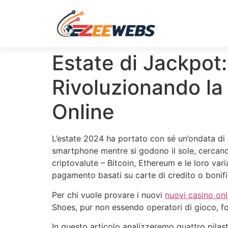
Estate di Jackpot
Rivoluzionando la
Online
L’estate 2024 ha portato con sé un’ondata di 
smartphone mentre si godono il sole, cercano 
criptovalute – Bitcoin, Ethereum e le loro vari
pagamento basati su carte di credito o bonifi
Per chi vuole provare i nuovi
nuovi casino onli
Shoes, pur non essendo operatori di gioco, fo
In questo articolo analizzeremo quattro pilast