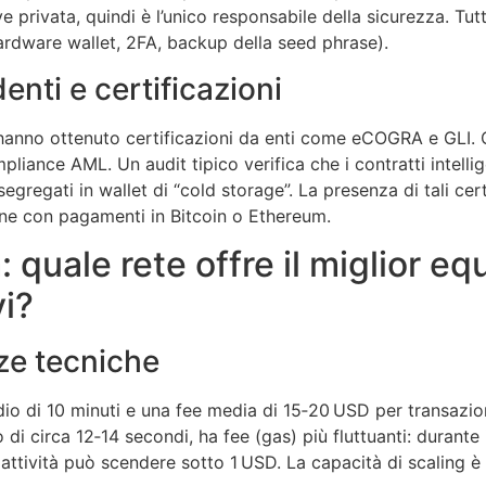
e privata, quindi è l’unico responsabile della sicurezza. Tut
ardware wallet, 2FA, backup della seed phrase).
enti e certificazioni
e hanno ottenuto certificazioni da enti come eCOGRA e GLI.
iance AML. Un audit tipico verifica che i contratti intellige
egregati in wallet di “cold storage”. La presenza di tali cert
ine con pagamenti in Bitcoin o Ethereum.
 quale rete offre il miglior equ
vi?
ze tecniche
io di 10 minuti e una fee media di 15‑20 USD per transazion
i circa 12‑14 secondi, ha fee (gas) più fluttuanti: durante i
attività può scendere sotto 1 USD. La capacità di scaling è