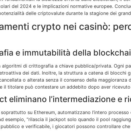
tacolari del 2024 e le implicazioni normative europee. Conc
 potenzialità delle criptovalute durante la stagione dei grand
amenti crypto nei casinò: perc
rafia e immutabilità della blockcha
 algoritmi di crittografia a chiave pubblica/privata. Ogni p
roattiva dei dati. Inoltre, la struttura a catena di blocchi g
ncellata o alterata senza il consenso della maggioranza dell
e il titolare può contestare un addebito dopo aver ricevuto 
t eliminano l’intermediazione e rid
, soprattutto su Ethereum, automatizzano l’intero process
ad esempio, “rilascia il jackpot solo quando il pool raggiung
è pubblico e verificabile, i giocatori possono controllare c