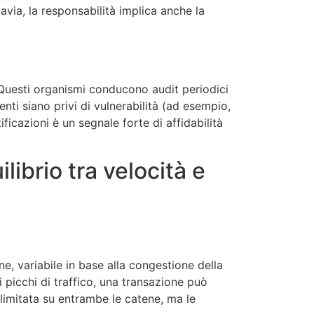
tavia, la responsabilità implica anche la
 Questi organismi conducono audit periodici
nti siano privi di vulnerabilità (ad esempio,
ificazioni è un segnale forte di affidabilità
ilibrio tra velocità e
e, variabile in base alla congestione della
 picchi di traffico, una transazione può
 limitata su entrambe le catene, ma le