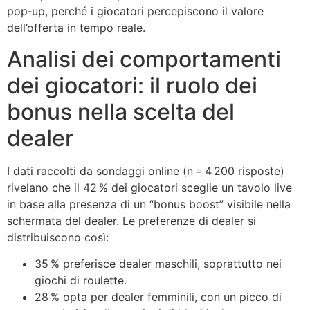
pop‑up, perché i giocatori percepiscono il valore
dell’offerta in tempo reale.
Analisi dei comportamenti
dei giocatori: il ruolo dei
bonus nella scelta del
dealer
I dati raccolti da sondaggi online (n = 4 200 risposte)
rivelano che il 42 % dei giocatori sceglie un tavolo live
in base alla presenza di un “bonus boost” visibile nella
schermata del dealer. Le preferenze di dealer si
distribuiscono così:
35 % preferisce dealer maschili, soprattutto nei
giochi di roulette.
28 % opta per dealer femminili, con un picco di