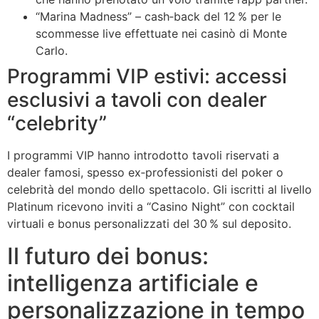
“Marina Madness” – cash‑back del 12 % per le
scommesse live effettuate nei casinò di Monte
Carlo.
Programmi VIP estivi: accessi
esclusivi a tavoli con dealer
“celebrity”
I programmi VIP hanno introdotto tavoli riservati a
dealer famosi, spesso ex‑professionisti del poker o
celebrità del mondo dello spettacolo. Gli iscritti al livello
Platinum ricevono inviti a “Casino Night” con cocktail
virtuali e bonus personalizzati del 30 % sul deposito.
Il futuro dei bonus:
intelligenza artificiale e
personalizzazione in tempo