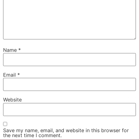
Name
*
Email
*
Website
Save my name, email, and website in this browser for
the next time I comment.