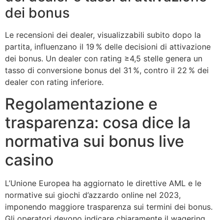
dei bonus
Le recensioni dei dealer, visualizzabili subito dopo la
partita, influenzano il 19 % delle decisioni di attivazione
dei bonus. Un dealer con rating ≥4,5 stelle genera un
tasso di conversione bonus del 31 %, contro il 22 % dei
dealer con rating inferiore.
Regolamentazione e
trasparenza: cosa dice la
normativa sui bonus live
casino
L’Unione Europea ha aggiornato le direttive AML e le
normative sui giochi d’azzardo online nel 2023,
imponendo maggiore trasparenza sui termini dei bonus.
Gli operatori devono indicare chiaramente il wagering