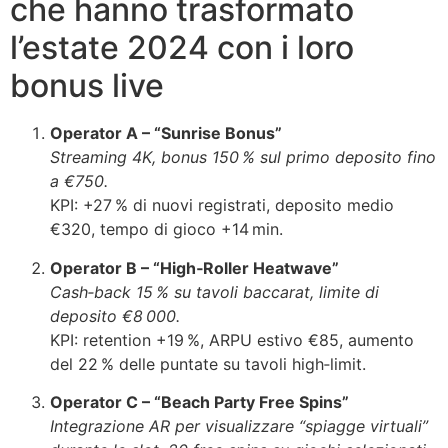
che hanno trasformato
l’estate 2024 con i loro
bonus live
Operator A – “Sunrise Bonus”
Streaming 4K, bonus 150 % sul primo deposito fino
a €750.
KPI: +27 % di nuovi registrati, deposito medio
€320, tempo di gioco +14 min.
Operator B – “High‑Roller Heatwave”
Cash‑back 15 % su tavoli baccarat, limite di
deposito €8 000.
KPI: retention +19 %, ARPU estivo €85, aumento
del 22 % delle puntate su tavoli high‑limit.
Operator C – “Beach Party Free Spins”
Integrazione AR per visualizzare “spiagge virtuali”