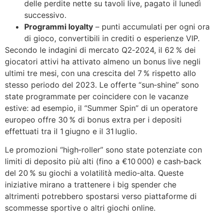
delle perdite nette su tavoli live, pagato il lunedì
successivo.
Programmi loyalty
– punti accumulati per ogni ora
di gioco, convertibili in crediti o esperienze VIP.
Secondo le indagini di mercato Q2‑2024, il 62 % dei
giocatori attivi ha attivato almeno un bonus live negli
ultimi tre mesi, con una crescita del 7 % rispetto allo
stesso periodo del 2023. Le offerte “sun‑shine” sono
state programmate per coincidere con le vacanze
estive: ad esempio, il “Summer Spin” di un operatore
europeo offre 30 % di bonus extra per i depositi
effettuati tra il 1 giugno e il 31 luglio.
Le promozioni “high‑roller” sono state potenziate con
limiti di deposito più alti (fino a €10 000) e cash‑back
del 20 % su giochi a volatilità medio‑alta. Queste
iniziative mirano a trattenere i big spender che
altrimenti potrebbero spostarsi verso piattaforme di
scommesse sportive o altri giochi online.