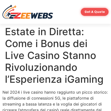
Get A Quote
Estate in Diretta:
Come i Bonus dei
Live Casino Stanno
Rivoluzionando
l’Esperienza iGaming
Nel 2024 i live casino hanno raggiunto un picco storico:
la diffusione di connessioni 5G, le piattaforme di
streaming a bassa latenza e la voglia dei giocatori di
ricreare l’atmosfera del casinò reale direttamente dal