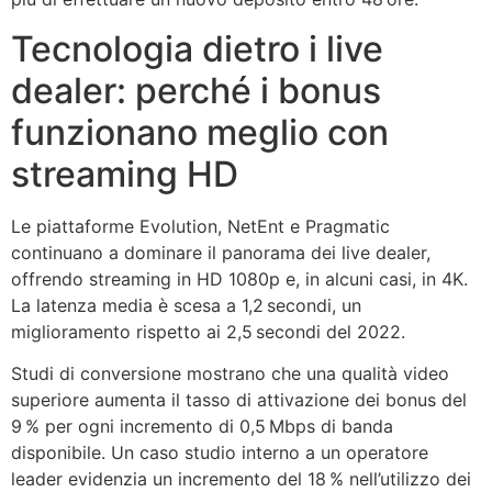
Tecnologia dietro i live
dealer: perché i bonus
funzionano meglio con
streaming HD
Le piattaforme Evolution, NetEnt e Pragmatic
continuano a dominare il panorama dei live dealer,
offrendo streaming in HD 1080p e, in alcuni casi, in 4K.
La latenza media è scesa a 1,2 secondi, un
miglioramento rispetto ai 2,5 secondi del 2022.
Studi di conversione mostrano che una qualità video
superiore aumenta il tasso di attivazione dei bonus del
9 % per ogni incremento di 0,5 Mbps di banda
disponibile. Un caso studio interno a un operatore
leader evidenzia un incremento del 18 % nell’utilizzo dei