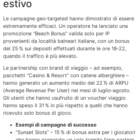
estivo
Le campagne geo‑targeted hanno dimostrato di essere
estremamente efficaci. Un operatore ha lanciato una
promozione “Beach Bonus” valida solo per IP
provenienti da località balneari italiane, con un bonus
del 25 % sui depositi effettuati durante le ore 18‑22,
quando il traffico è più elevato.
Le partnership con brand di viaggio – ad esempio,
pacchetti “Casino & Resort” con catene alberghiere –
hanno generato un aumento medio del 22 % di ARPU
(Average Revenue Per User) nei mesi di luglio‑agosto.
Gli utenti che hanno usufruito di un voucher viaggio
hanno speso il 31 % in più rispetto a quelli che hanno
ricevuto solo bonus di gioco.
Esempi di campagne di successo
“Sunset Slots” – 15 % di bonus extra per i giocatori
che hanno prenotato un volo tramite l’app partner.