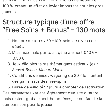
sur « Flaming Volcano » avec un bonus de dépôt de
100 %, créant un effet de levier important pour les gros
joueurs.
Structure typique d’une offre
“Free Spins + Bonus” – 130 mots
Nombre de tours : 20 – 100, selon le niveau de
dépôt.
Mise maximale par tour : généralement 0,10 € –
0,50 €.
Jeux éligibles : slots thématiques estivaux (ex. :
Sunset Beach
,
Mango Mania
).
Conditions de mise : wagering de 20 × le montant
des gains issus des free‑spins.
Durée de validité : 7 jours à compter de l’activation.
Ces paramètres varient légèrement d’un site à l’autre,
mais restent globalement homogènes, ce qui facilite la
comparaison pour le joueur.