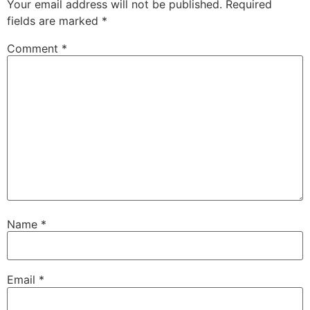
Your email address will not be published.
Required
fields are marked
*
Comment
*
Name
*
Email
*