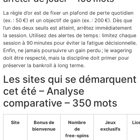
La règle d’or est de fixer un plafond de perte quotidien
(ex. : 50 €) et un objectif de gain (ex. : 200 €). Dès que
l’un des deux seuils est atteint, arrêtez immédiatement
la session. Utilisez des alertes de temps : limitez chaque
session à 90 minutes pour éviter la fatigue décisionnelle.
Enfin, ne jamais poursuivre un gain perdu ; le wagering
doit être respecté, mais la discipline doit primer pour
préserver la bankroll à long terme.
Les sites qui se démarquent
cet été – Analyse
comparative – 350 mots
Site
Bonus de
Nombre
Jeux
Lic
bienvenue
de
exclusifs
free‑spins