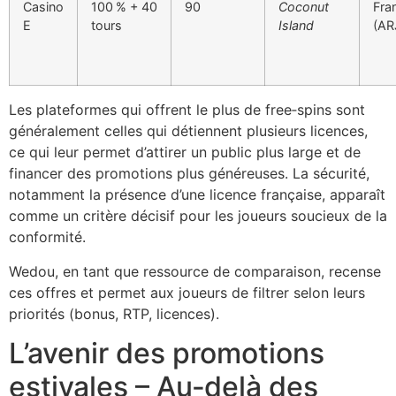
Casino
100 % + 40
90
Coconut
Fra
E
tours
Island
(AR
Les plateformes qui offrent le plus de free‑spins sont
généralement celles qui détiennent plusieurs licences,
ce qui leur permet d’attirer un public plus large et de
financer des promotions plus généreuses. La sécurité,
notamment la présence d’une licence française, apparaît
comme un critère décisif pour les joueurs soucieux de la
conformité.
Wedou, en tant que ressource de comparaison, recense
ces offres et permet aux joueurs de filtrer selon leurs
priorités (bonus, RTP, licences).
L’avenir des promotions
estivales – Au‑delà des