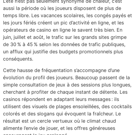
L’été n’est pas seulement synonyme de chaleur, c’est
aussi la période où les joueurs disposent de plus de
temps libre. Les vacances scolaires, les congés payés et
les jours fériés créent un pic d’activité en ligne, et les
opérateurs de casino en ligne le savent très bien. En
juin, juillet et août, le trafic sur les grands sites grimpe
de 30 % à 45 % selon les données de trafic publiques,
un afflux qui justifie des budgets promotionnels plus
conséquents.
Cette hausse de fréquentation s’accompagne d’une
évolution du profil des joueurs. Beaucoup passent de la
simple consultation de jeux à des sessions plus longues,
cherchant à profiter de chaque instant de détente. Les
casinos répondent en adaptant leurs messages : ils
utilisent des visuels de plages ensoleillées, des cocktails
colorés et des slogans qui évoquent la fraîcheur. Le
résultat est un cercle vertueux où le climat chaud
alimente l’envie de jouer, et les offres généreuses