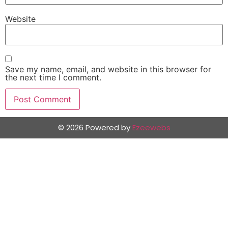
Website
Save my name, email, and website in this browser for
the next time I comment.
© 2026 Powered by
Ezeewebs