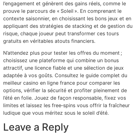
l’engagement et génèrent des gains réels, comme le
prouve le parcours de « Soleil ». En comprenant le
contexte saisonnier, en choisissant les bons jeux et en
appliquant des stratégies de stacking et de gestion du
risque, chaque joueur peut transformer ces tours
gratuits en véritables atouts financiers.
N’attendez plus pour tester les offres du moment ;
choisissez une plateforme qui combine un bonus
attractif, une licence fiable et une sélection de jeux
adaptée à vos goûts. Consultez le guide complet du
meilleur casino en ligne france pour comparer les
options, vérifier la sécurité et profiter pleinement de
l’été en folie. Jouez de façon responsable, fixez vos
limites et laissez les free‑spins vous offrir la fraîcheur
ludique que vous méritez sous le soleil d’été.
Leave a Reply