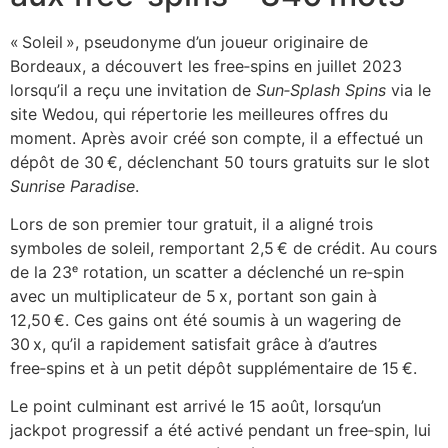
« Soleil », pseudonyme d’un joueur originaire de
Bordeaux, a découvert les free‑spins en juillet 2023
lorsqu’il a reçu une invitation de
Sun‑Splash Spins
via le
site Wedou, qui répertorie les meilleures offres du
moment. Après avoir créé son compte, il a effectué un
dépôt de 30 €, déclenchant 50 tours gratuits sur le slot
Sunrise Paradise
.
Lors de son premier tour gratuit, il a aligné trois
symboles de soleil, remportant 2,5 € de crédit. Au cours
de la 23ᵉ rotation, un scatter a déclenché un re‑spin
avec un multiplicateur de 5 x, portant son gain à
12,50 €. Ces gains ont été soumis à un wagering de
30 x, qu’il a rapidement satisfait grâce à d’autres
free‑spins et à un petit dépôt supplémentaire de 15 €.
Le point culminant est arrivé le 15 août, lorsqu’un
jackpot progressif a été activé pendant un free‑spin, lui