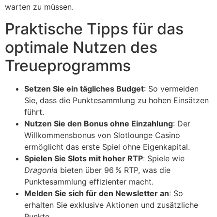
warten zu müssen.
Praktische Tipps für das
optimale Nutzen des
Treueprogramms
Setzen Sie ein tägliches Budget
: So vermeiden
Sie, dass die Punktesammlung zu hohen Einsätzen
führt.
Nutzen Sie den Bonus ohne Einzahlung
: Der
Willkommensbonus von Slotlounge Casino
ermöglicht das erste Spiel ohne Eigenkapital.
Spielen Sie Slots mit hoher RTP
: Spiele wie
Dragonia
bieten über 96 % RTP, was die
Punktesammlung effizienter macht.
Melden Sie sich für den Newsletter an
: So
erhalten Sie exklusive Aktionen und zusätzliche
Punkte.