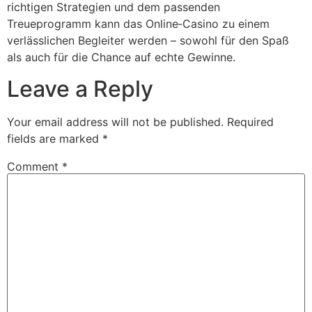
richtigen Strategien und dem passenden
Treueprogramm kann das Online‑Casino zu einem
verlässlichen Begleiter werden – sowohl für den Spaß
als auch für die Chance auf echte Gewinne.
Leave a Reply
Your email address will not be published.
Required
fields are marked
*
Comment
*