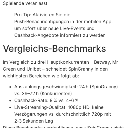
Spielende veranlasst.
Pro Tip: Aktivieren Sie die
Push‑Benachrichtigungen in der mobilen App,
um sofort über neue Live‑Events und
Cashback‑Angebote informiert zu werden.
Vergleichs‑Benchmarks
Im Vergleich zu drei Hauptkonkurrenten – Betway, Mr
Green und Unibet – schneidet SpinGranny in den
wichtigsten Bereichen wie folgt ab:
Auszahlungsgeschwindigkeit: 24 h (SpinGranny)
vs. 36–72 h (Konkurrenten)
Cashback‑Rate: 8 % vs. 4–6 %
Live‑Streaming‑Qualität: 1080p HD, keine
Verzögerungen vs. durchschnittlich 720p mit
2‑3 Sekunden Lag
Diese Benchmarks verdeutlichen, dass SpinGranny nicht