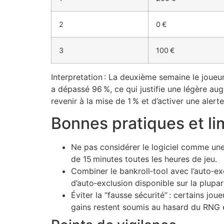
2
0 €
3
100 €
Interpretation : La deuxième semaine le joueur
a dépassé 96 %, ce qui justifie une légère au
revenir à la mise de 1 % et d’activer une aler
Bonnes pratiques et lim
Ne pas considérer le logiciel comme une
de 15 minutes toutes les heures de jeu.
Combiner le bankroll‑tool avec l’auto‑ex
d’auto‑exclusion disponible sur la plupar
Éviter la “fausse sécurité” : certains jo
gains restent soumis au hasard du RNG et