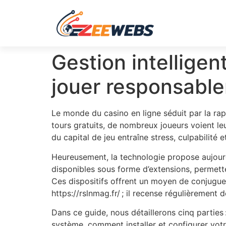
Gestion intelligen
jouer responsable
Le monde du casino en ligne séduit par la rapi
tours gratuits, de nombreux joueurs voient le
du capital de jeu entraîne stress, culpabilité 
Heureusement, la technologie propose aujourd’
disponibles sous forme d’extensions, permette
Ces dispositifs offrent un moyen de conjuguer
https://rslnmag.fr/ ; il recense régulièrement 
Dans ce guide, nous détaillerons cinq parties 
système, comment installer et configurer votre