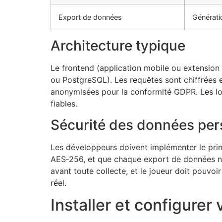
Export de données
Générati
Architecture typique
Le frontend (application mobile ou extension
ou PostgreSQL). Les requêtes sont chiffrées e
anonymisées pour la conformité GDPR. Les lo
fiables.
Sécurité des données per
Les développeurs doivent implémenter le prin
AES‑256, et que chaque export de données néc
avant toute collecte, et le joueur doit pouvo
réel.
Installer et configurer