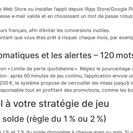
 Web Store ou installer l’appli depuis l’App Store/Google Pl
sse e‑mail valide et en choisissant un mot de passe robuste
urs français, afin d’éviter les conversions inutiles.
 montant que vous êtes prêt à risquer chaque mois, par exemp
omatiques et les alertes – 120 mot
ion « Limite de perte quotidienne ». Réglez le pourcentage 
on : après 60 minutes de jeu continu, l’application envoie 
 +200 €, le système propose de verrouiller les mises jusqu’à
 responsable tout en profitant des promotions, comme les b
l à votre stratégie de jeu
 solde (règle du 1 % ou 2 %)
1 % et 2 % du solde disponible à chaque main ou spin. Si v