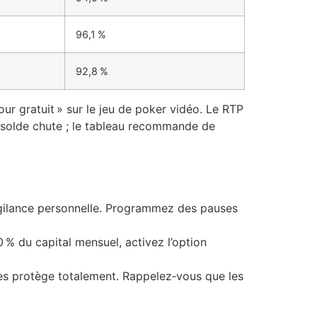
96,1 %
92,8 %
ur gratuit » sur le jeu de poker vidéo. Le RTP
e solde chute ; le tableau recommande de
vigilance personnelle. Programmez des pauses
 % du capital mensuel, activez l’option
t les protège totalement. Rappelez‑vous que les