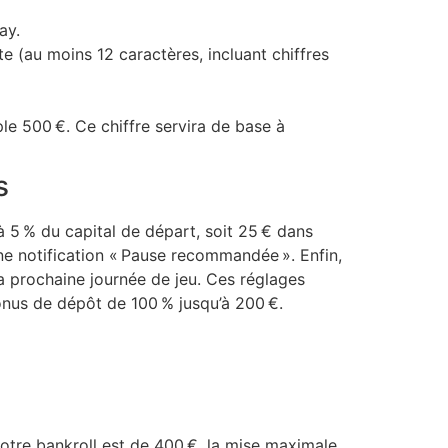
ay.
 (au moins 12 caractères, incluant chiffres
le 500 €. Ce chiffre servira de base à
s
à 5 % du capital de départ, soit 25 € dans
une notification « Pause recommandée ». Enfin,
 la prochaine journée de jeu. Ces réglages
onus de dépôt de 100 % jusqu’à 200 €.
otre bankroll est de 400 €, la mise maximale