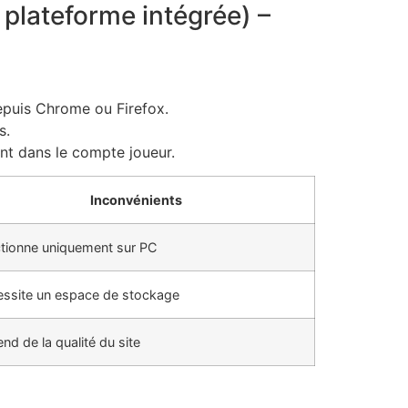
 plateforme intégrée) –
depuis Chrome ou Firefox.
s.
nt dans le compte joueur.
Inconvénients
tionne uniquement sur PC
ssite un espace de stockage
nd de la qualité du site