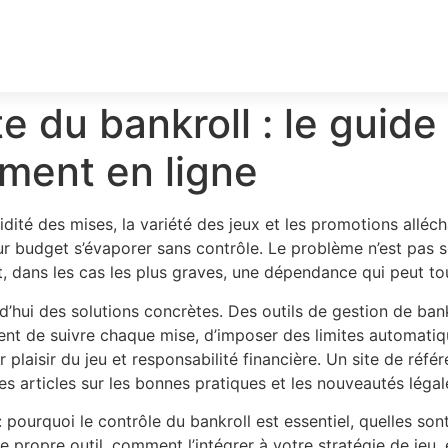
te du bankroll : le guid
ment en ligne
dité des mises, la variété des jeux et les promotions allécha
ur budget s’évaporer sans contrôle. Le problème n’est pas 
et, dans les cas les plus graves, une dépendance qui peut tou
hui des solutions concrètes. Des outils de gestion de bank
nt de suivre chaque mise, d’imposer des limites automatiqu
 plaisir du jeu et responsabilité financière. Un site de réf
des articles sur les bonnes pratiques et les nouveautés légal
: pourquoi le contrôle du bankroll est essentiel, quelles so
 propre outil, comment l’intégrer à votre stratégie de jeu, 