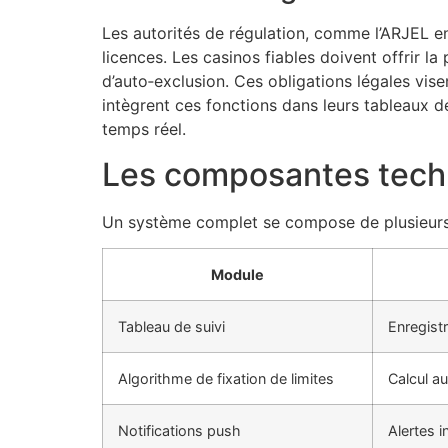
Les autorités de régulation, comme l’ARJEL e
licences. Les casinos fiables doivent offrir l
d’auto‑exclusion. Ces obligations légales vis
intègrent ces fonctions dans leurs tableaux de
temps réel.
Les composantes techn
Un système complet se compose de plusieurs
Module
Tableau de suivi
Enregist
Algorithme de fixation de limites
Calcul a
Notifications push
Alertes 