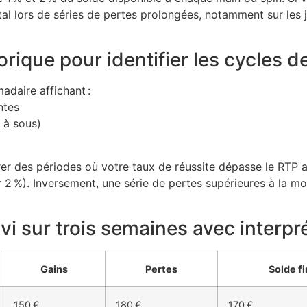
tal lors de séries de pertes prolongées, notamment sur les j
torique pour identifier les cycles 
adaire affichant :
ntes
 à sous)
er des périodes où votre taux de réussite dépasse le RTP 
2 %). Inversement, une série de pertes supérieures à la mo
i sur trois semaines avec interpr
Gains
Pertes
Solde fi
150 €
180 €
170 €