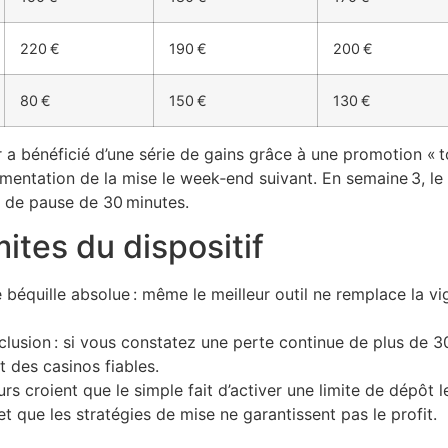
220 €
190 €
200 €
80 €
150 €
130 €
 a bénéficié d’une série de gains grâce à une promotion « to
gmentation de la mise le week‑end suivant. En semaine 3, l
te de pause de 30 minutes.
ites du dispositif
 béquille absolue : même le meilleur outil ne remplace la 
clusion : si vous constatez une perte continue de plus de 30
t des casinos fiables.
ueurs croient que le simple fait d’activer une limite de dépô
 que les stratégies de mise ne garantissent pas le profit.