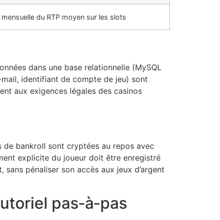
 mensuelle du RTP moyen sur les slots
 données dans une base relationnelle (MySQL
mail, identifiant de compte de jeu) sont
ent aux exigences légales des casinos
s de bankroll sont cryptées au repos avec
nt explicite du joueur doit être enregistré
, sans pénaliser son accès aux jeux d’argent
tutoriel pas‑à‑pas