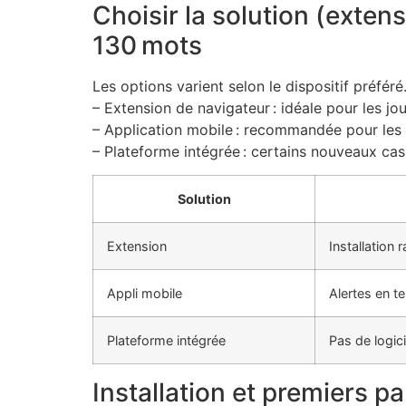
Choisir la solution (exten
130 mots
Les options varient selon le dispositif préféré
– Extension de navigateur : idéale pour les jo
– Application mobile : recommandée pour les 
– Plateforme intégrée : certains nouveaux ca
Solution
Extension
Installation
Appli mobile
Alertes en te
Plateforme intégrée
Pas de logic
Installation et premiers p