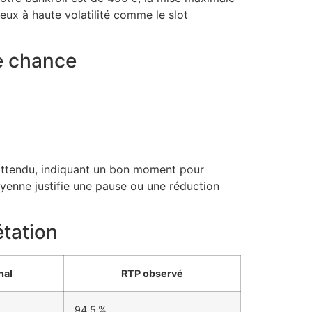
eux à haute volatilité comme le slot
de chance
attendu, indiquant un bon moment pour
yenne justifie une pause ou une réduction
étation
nal
RTP observé
94,5 %