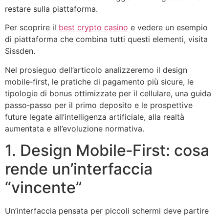
restare sulla piattaforma.
Per scoprire il
best crypto casino
e vedere un esempio
di piattaforma che combina tutti questi elementi, visita
Sissden.
Nel prosieguo dell’articolo analizzeremo il design
mobile‑first, le pratiche di pagamento più sicure, le
tipologie di bonus ottimizzate per il cellulare, una guida
passo‑passo per il primo deposito e le prospettive
future legate all’intelligenza artificiale, alla realtà
aumentata e all’evoluzione normativa.
1. Design Mobile‑First: cosa
rende un’interfaccia
“vincente”
Un’interfaccia pensata per piccoli schermi deve partire