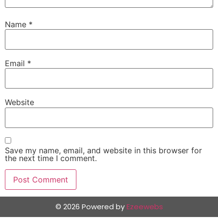
Name
*
Email
*
Website
Save my name, email, and website in this browser for
the next time I comment.
© 2026 Powered by
Ezeewebs