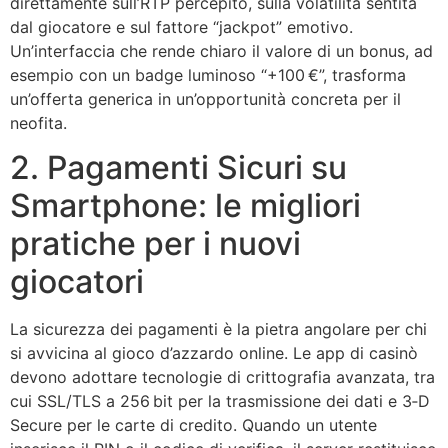
direttamente sull’RTP percepito, sulla volatilità sentita
dal giocatore e sul fattore “jackpot” emotivo.
Un’interfaccia che rende chiaro il valore di un bonus, ad
esempio con un badge luminoso “+100 €”, trasforma
un’offerta generica in un’opportunità concreta per il
neofita.
2. Pagamenti Sicuri su
Smartphone: le migliori
pratiche per i nuovi
giocatori
La sicurezza dei pagamenti è la pietra angolare per chi
si avvicina al gioco d’azzardo online. Le app di casinò
devono adottare tecnologie di crittografia avanzata, tra
cui SSL/TLS a 256 bit per la trasmissione dei dati e 3‑D
Secure per le carte di credito. Quando un utente