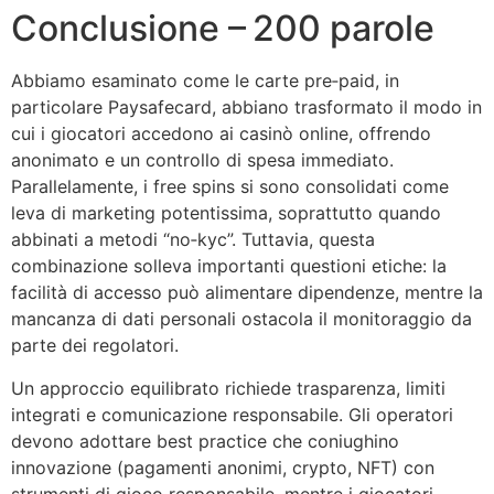
Conclusione – 200 parole
Abbiamo esaminato come le carte pre‑paid, in
particolare Paysafecard, abbiano trasformato il modo in
cui i giocatori accedono ai casinò online, offrendo
anonimato e un controllo di spesa immediato.
Parallelamente, i free spins si sono consolidati come
leva di marketing potentissima, soprattutto quando
abbinati a metodi “no‑kyc”. Tuttavia, questa
combinazione solleva importanti questioni etiche: la
facilità di accesso può alimentare dipendenze, mentre la
mancanza di dati personali ostacola il monitoraggio da
parte dei regolatori.
Un approccio equilibrato richiede trasparenza, limiti
integrati e comunicazione responsabile. Gli operatori
devono adottare best practice che coniughino
innovazione (pagamenti anonimi, crypto, NFT) con
strumenti di gioco responsabile, mentre i giocatori