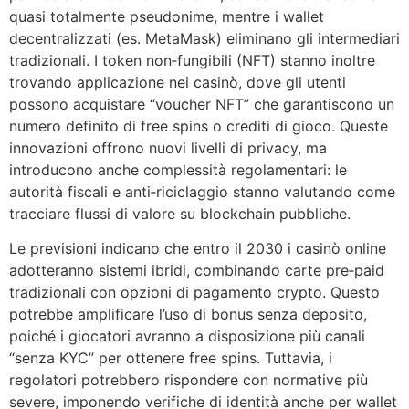
quasi totalmente pseudonime, mentre i wallet
decentralizzati (es. MetaMask) eliminano gli intermediari
tradizionali. I token non‑fungibili (NFT) stanno inoltre
trovando applicazione nei casinò, dove gli utenti
possono acquistare “voucher NFT” che garantiscono un
numero definito di free spins o crediti di gioco. Queste
innovazioni offrono nuovi livelli di privacy, ma
introducono anche complessità regolamentari: le
autorità fiscali e anti‑riciclaggio stanno valutando come
tracciare flussi di valore su blockchain pubbliche.
Le previsioni indicano che entro il 2030 i casinò online
adotteranno sistemi ibridi, combinando carte pre‑paid
tradizionali con opzioni di pagamento crypto. Questo
potrebbe amplificare l’uso di bonus senza deposito,
poiché i giocatori avranno a disposizione più canali
“senza KYC” per ottenere free spins. Tuttavia, i
regolatori potrebbero rispondere con normative più
severe, imponendo verifiche di identità anche per wallet