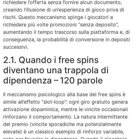
richiedere l’offerta senza fornire alcun documento,
creando l’illusione di un’esperienza di gioco priva di
rischi. Questo meccanismo spinge i giocatori a
richiedere più volte promozioni “senza deposito”,
aumentando il tempo trascorso sulla piattaforma e, di
conseguenza, la probabilità di conversione in depositi
successivi.
2.1. Quando i free spins
diventano una trappola di
dipendenza – 120 parole
Il meccanismo psicologico alla base dei free spins è
simile all’effetto “slot‑loop”: ogni giro gratuito genera
attivazione dopaminica, mentre le vincite occasionali
rinforzano il comportamento. La natura intermittente
del premio (vincite sporadiche ma potenzialmente
elevate) è un classico esempio di rinforzo variabile,