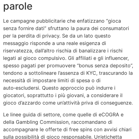
parole
Le campagne pubblicitarie che enfatizzano “gioca
senza fornire dati” sfruttano la paura dei consumatori
per la perdita di privacy. Se da un lato questo
messaggio risponde a una reale esigenza di
riservatezza, dall’altro rischia di banalizzare i rischi
legati al gioco compulsivo. Gli affiliati e gli influencer,
spesso pagati per promuovere “bonus senza deposito”,
tendono a sottolineare l’assenza di KYC, trascurando la
necessità di impostare limiti di spesa o di
auto‑escludersi. Questo approccio può indurre i
giocatori, soprattutto i più giovani, a considerare il
gioco d’azzardo come un’attività priva di conseguenze.
Le linee guida di settore, come quelle di eCOGRA e
della Gambling Commission, raccomandano di
accompagnare le offerte di free spins con avvisi chiari
sulla possibilità di gioco responsabile. Un’etichetta