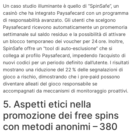
Un caso studio illuminante è quello di “SpinSafe”, un
casinò che ha integrato Paysafecard con un programma
di responsabilità avanzato. Gli utenti che scelgono
Paysafecard ricevono automaticamente un promemoria
settimanale sul saldo residuo e la possibilità di attivare
un blocco temporaneo dei voucher per 24 ore. Inoltre,
SpinSafe offre un “tool di auto‑esclusione” che si
collega al profilo Paysafecard, impedendo l’acquisto di
nuovi codici per un periodo definito dall’utente. I risultati
mostrano una riduzione del 22 % delle segnalazioni di
gioco a rischio, dimostrando che i pre‑paid possono
diventare alleati del gioco responsabile se
accompagnati da meccanismi di monitoraggio proattivi.
5. Aspetti etici nella
promozione dei free spins
con metodi anonimi – 380