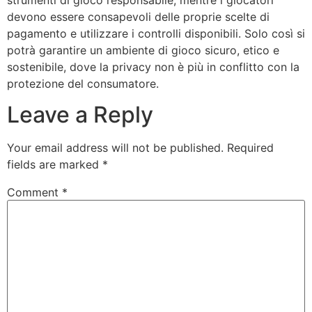
devono essere consapevoli delle proprie scelte di
pagamento e utilizzare i controlli disponibili. Solo così si
potrà garantire un ambiente di gioco sicuro, etico e
sostenibile, dove la privacy non è più in conflitto con la
protezione del consumatore.
Leave a Reply
Your email address will not be published.
Required
fields are marked
*
Comment
*