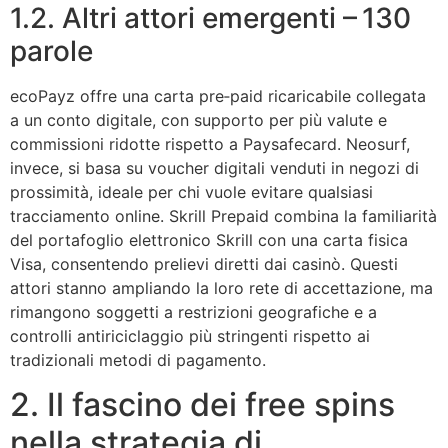
1.2. Altri attori emergenti – 130
parole
ecoPayz offre una carta pre‑paid ricaricabile collegata
a un conto digitale, con supporto per più valute e
commissioni ridotte rispetto a Paysafecard. Neosurf,
invece, si basa su voucher digitali venduti in negozi di
prossimità, ideale per chi vuole evitare qualsiasi
tracciamento online. Skrill Prepaid combina la familiarità
del portafoglio elettronico Skrill con una carta fisica
Visa, consentendo prelievi diretti dai casinò. Questi
attori stanno ampliando la loro rete di accettazione, ma
rimangono soggetti a restrizioni geografiche e a
controlli antiriciclaggio più stringenti rispetto ai
tradizionali metodi di pagamento.
2. Il fascino dei free spins
nella strategia di