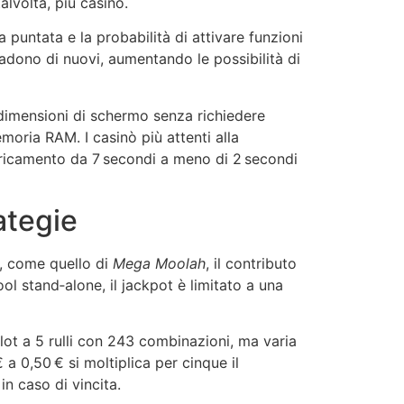
lvolta, più casinò.
a puntata e la probabilità di attivare funzioni
adono di nuovi, aumentando le possibilità di
e dimensioni di schermo senza richiedere
moria RAM. I casinò più attenti alla
caricamento da 7 secondi a meno di 2 secondi
ategie
o, come quello di
Mega Moolah
, il contributo
l stand‑alone, il jackpot è limitato a una
 slot a 5 rulli con 243 combinazioni, ma varia
a 0,50 € si moltiplica per cinque il
in caso di vincita.