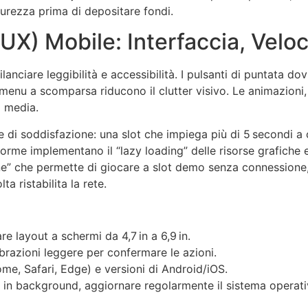
curezza prima di depositare fondi.
X) Mobile: Interfaccia, Veloc
lanciare leggibilità e accessibilità. I pulsanti di puntata 
 menu a scomparsa riducono il clutter visivo. Le animazioni,
a media.
e di soddisfazione: una slot che impiega più di 5 secondi a 
aforme implementano il “lazy loading” delle risorse grafiche
line” che permette di giocare a slot demo senza connessione
a ristabilita la rete.
e layout a schermi da 4,7 in a 6,9 in.
brazioni leggere per confermare le azioni.
ome, Safari, Edge) e versioni di Android/iOS.
p in background, aggiornare regolarmente il sistema operativo