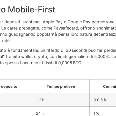
o Mobile‑First
 per depositi istantanei. Apple Pay e Google Pay permettono 
. Le carte prepagate, come Paysafecard, offrono anonimato, 
tanno guadagnando popolarità per la loro natura decentraliz
 rete.
sito è fondamentale: un ritardo di 30 secondi può far perdere
” tramite wallet crypto, con limiti giornalieri di 5 000 €. Le
to spesso hanno costi fissi di 0,0005 BTC.
 deposito
Tempo prelievo
Commi
1‑2 h
0‑0,5 %
24 h
1 %