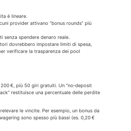
ta è lineare.
lcuni provider attivano “bonus rounds” più
buti senza spendere denaro reale.
atori dovrebbero impostare limiti di spesa,
er verificare la trasparenza dei pool
200 €, più 50 giri gratuiti. Un “no‑deposit
back” restituisce una percentuale delle perdite
relevare le vincite. Per esempio, un bonus da
l wagering sono spesso più bassi (es. 0,20 €