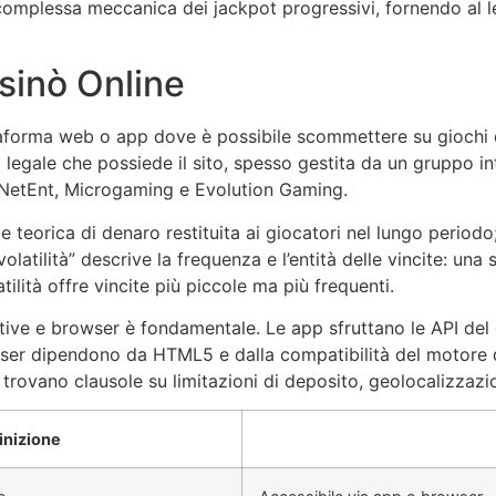
a complessa meccanica dei jackpot progressivi, fornendo al l
sinò Online
taforma web o app dove è possibile scommettere su giochi da 
 legale che possiede il sito, spesso gestita da un gruppo int
 NetEnt, Microgaming e Evolution Gaming.
le teorica di denaro restituita ai giocatori nel lungo periodo
latilità” descrive la frequenza e l’entità delle vincite: una
ilità offre vincite più piccole ma più frequenti.
tive e browser è fondamentale. Le app sfruttano le API del d
owser dipendono da HTML5 e dalla compatibilità del motore 
 trovano clausole su limitazioni di deposito, geolocalizzazion
inizione