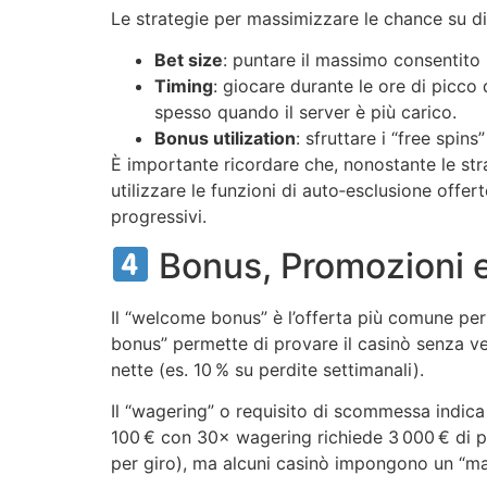
Le strategie per massimizzare le chance su di
Bet size
: puntare il massimo consentito s
Timing
: giocare durante le ore di picco
spesso quando il server è più carico.
Bonus utilization
: sfruttare i “free spi
È importante ricordare che, nonostante le stra
utilizzare le funzioni di auto‑esclusione offe
progressivi.
Bonus, Promozioni 
Il “welcome bonus” è l’offerta più comune per 
bonus” permette di provare il casinò senza vers
nette (es. 10 % su perdite settimanali).
Il “wagering” o requisito di scommessa indica
100 € con 30× wagering richiede 3 000 € di pun
per giro), ma alcuni casinò impongono un “max 