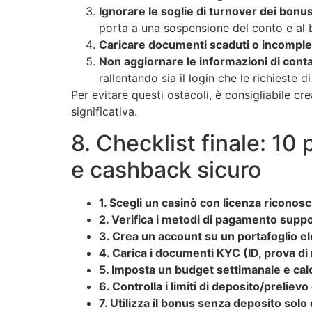
Ignorare le soglie di turnover dei bonu
porta a una sospensione del conto e al 
Caricare documenti scaduti o incomple
Non aggiornare le informazioni di cont
rallentando sia il login che le richieste di
Per evitare questi ostacoli, è consigliabile cr
significativa.
8. Checklist finale: 10 
e cashback sicuro
1. Scegli un casinò con licenza ricono
2. Verifica i metodi di pagamento suppor
3. Crea un account su un portafoglio elet
4. Carica i documenti KYC (ID, prova di r
5. Imposta un budget settimanale e calc
6. Controlla i limiti di deposito/preliev
7. Utilizza il bonus senza deposito solo 