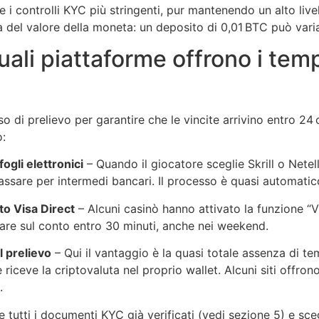
 controlli KYC più stringenti, pur mantenendo un alto livello
tà del valore della moneta: un deposito di 0,01 BTC può vari
 quali piattaforme offrono i tem
so di prelievo per garantire che le vincite arrivino entro 24
o:
ogli elettronici
– Quando il giocatore sceglie Skrill o Netell
assare per intermedi bancari. Il processo è quasi automatico
to Visa Direct
– Alcuni casinò hanno attivato la funzione “Vi
ppare sul conto entro 30 minuti, anche nei weekend.
l prelievo
– Qui il vantaggio è la quasi totale assenza di te
e riceve la criptovaluta nel proprio wallet. Alcuni siti offro
.
e tutti i documenti KYC già verificati (vedi sezione 5) e sce