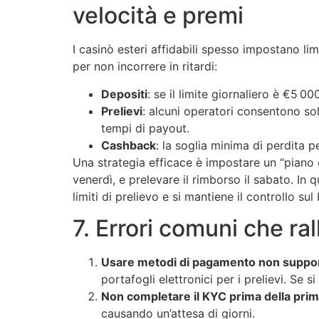
velocità e premi
I casinò esteri affidabili spesso impostano limi
per non incorrere in ritardi:
Depositi
: se il limite giornaliero è €5 0
Prelievi
: alcuni operatori consentono so
tempi di payout.
Cashback
: la soglia minima di perdita p
Una strategia efficace è impostare un “piano d
venerdì, e prelevare il rimborso il sabato. In 
limiti di prelievo e si mantiene il controllo sul 
7. Errori comuni che ra
Usare metodi di pagamento non supporta
portafogli elettronici per i prelievi. Se 
Non completare il KYC prima della prim
causando un’attesa di giorni.