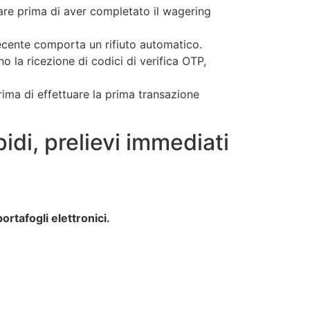
vare prima di aver completato il wagering
ecente comporta un rifiuto automatico.
 la ricezione di codici di verifica OTP,
prima di effettuare la prima transazione
pidi, prelievi immediati
ortafogli elettronici.