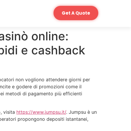
Get A Quote
asinò online:
apidi e cashback
ocatori non vogliono attendere giorni per
incite e godere di promozioni come il
ei metodi di pagamento più efficienti
, visita
https://www.jumpsu.it/
. Jumpsu è un
peratori propongono depositi istantanei,