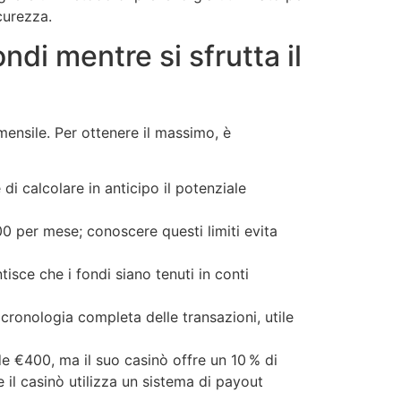
curezza.
di mentre si sfrutta il
mensile. Per ottenere il massimo, è
di calcolare in anticipo il potenziale
0 per mese; conoscere questi limiti evita
sce che i fondi siano tenuti in conti
 cronologia completa delle transazioni, utile
e €400, ma il suo casinò offre un 10 % di
 il casinò utilizza un sistema di payout