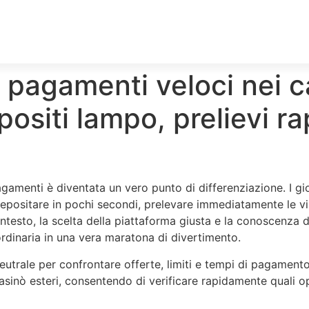
 pagamenti veloci nei c
ositi lampo, prelievi r
agamenti è diventata un vero punto di differenziazione. I gi
 depositare in pochi secondi, prelevare immediatamente le v
esto, la scelta della piattaforma giusta e la conoscenza d
rdinaria in una vera maratona di divertimento.
neutrale per confrontare offerte, limiti e tempi di pagamento
asinò esteri, consentendo di verificare rapidamente quali o