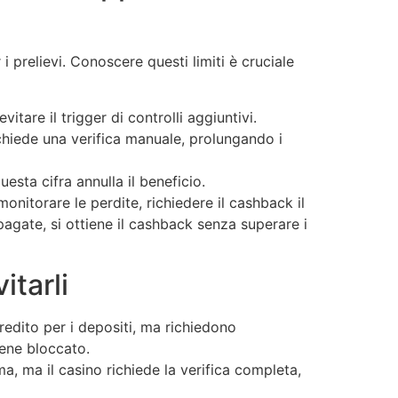
 i prelievi. Conoscere questi limiti è cruciale
itare il trigger di controlli aggiuntivi.
chiede una verifica manuale, prolungando i
uesta cifra annulla il beneficio.
onitorare le perdite, richiedere il cashback il
epagate, si ottiene il cashback senza superare i
itarli
redito per i depositi, ma richiedono
viene bloccato.
a, ma il casino richiede la verifica completa,