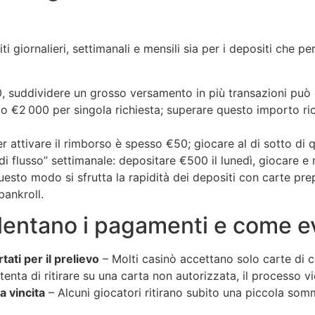
ti giornalieri, settimanali e mensili sia per i depositi che per
00, suddividere un grosso versamento in più transazioni può ev
lo €2 000 per singola richiesta; superare questo importo ri
er attivare il rimborso è spesso €50; giocare al di sotto di q
i flusso” settimanale: depositare €500 il lunedì, giocare e m
questo modo si sfrutta la rapidità dei depositi con carte pr
bankroll.
llentano i pagamenti e come ev
ti per il prelievo
– Molti casinò accettano solo carte di c
si tenta di ritirare su una carta non autorizzata, il processo 
a vincita
– Alcuni giocatori ritirano subito una piccola somm