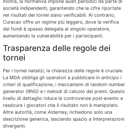
Inoltre, la normativa impone audit periodici da parte di
società indipendenti, garantendo che le cifre riportate
nei risultati dei tornei siano verificabili. Al contrario,
Curacao offre un regime più leggero, dove la verifica
dei fondi è spesso delegata al singolo operatore,
aumentando la vulnerabilità per i partecipanti.
Trasparenza delle regole dei
tornei
Per i tornei natalizi, la chiarezza delle regole è cruciale.
La MGA obbliga gli operatori a pubblicare in anticipo i
criteri di qualificazione, i meccanismi di random number
generator (RNG) e i metodi di calcolo dei premi. Questo
livello di dettaglio riduce le controversie post‑evento e
rassicura i giocatori che il risultato non è manipolato.
Altre autorità, come Alderney, richiedono solo una
descrizione generica, lasciando spazio a interpretazioni
divergenti.