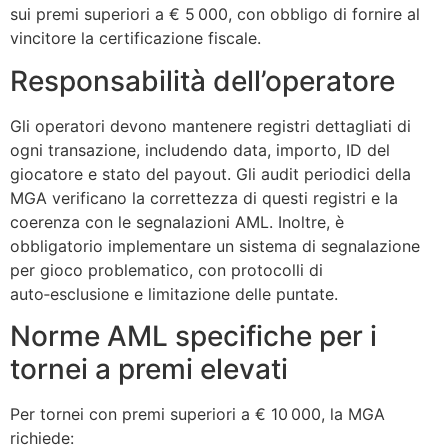
sui premi superiori a € 5 000, con obbligo di fornire al
vincitore la certificazione fiscale.
Responsabilità dell’operatore
Gli operatori devono mantenere registri dettagliati di
ogni transazione, includendo data, importo, ID del
giocatore e stato del payout. Gli audit periodici della
MGA verificano la correttezza di questi registri e la
coerenza con le segnalazioni AML. Inoltre, è
obbligatorio implementare un sistema di segnalazione
per gioco problematico, con protocolli di
auto‑esclusione e limitazione delle puntate.
Norme AML specifiche per i
tornei a premi elevati
Per tornei con premi superiori a € 10 000, la MGA
richiede: