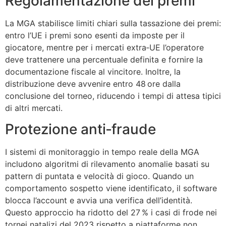
Regolamentazione dei premi
La MGA stabilisce limiti chiari sulla tassazione dei premi:
entro l’UE i premi sono esenti da imposte per il
giocatore, mentre per i mercati extra‑UE l’operatore
deve trattenere una percentuale definita e fornire la
documentazione fiscale al vincitore. Inoltre, la
distribuzione deve avvenire entro 48 ore dalla
conclusione del torneo, riducendo i tempi di attesa tipici
di altri mercati.
Protezione anti‑fraude
I sistemi di monitoraggio in tempo reale della MGA
includono algoritmi di rilevamento anomalie basati su
pattern di puntata e velocità di gioco. Quando un
comportamento sospetto viene identificato, il software
blocca l’account e avvia una verifica dell’identità.
Questo approccio ha ridotto del 27 % i casi di frode nei
tornei natalizi del 2023 rispetto a piattaforme non