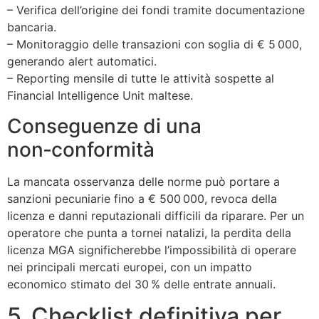
– Verifica dell’origine dei fondi tramite documentazione
bancaria.
– Monitoraggio delle transazioni con soglia di € 5 000,
generando alert automatici.
– Reporting mensile di tutte le attività sospette al
Financial Intelligence Unit maltese.
Conseguenze di una
non‑conformità
La mancata osservanza delle norme può portare a
sanzioni pecuniarie fino a € 500 000, revoca della
licenza e danni reputazionali difficili da riparare. Per un
operatore che punta a tornei natalizi, la perdita della
licenza MGA significherebbe l’impossibilità di operare
nei principali mercati europei, con un impatto
economico stimato del 30 % delle entrate annuali.
5. Checklist definitiva per