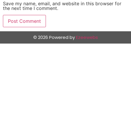
Save my name, email, and website in this browser for
the next time I comment.
© 2026 Powered by
Ezeewebs