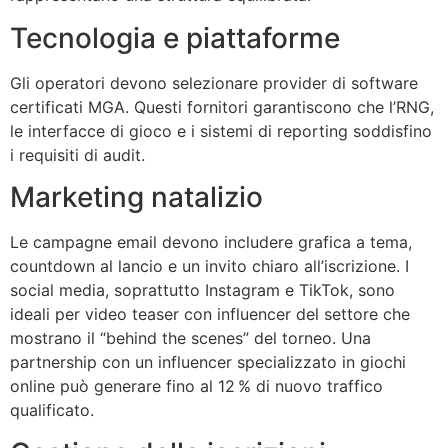
Tecnologia e piattaforme
Gli operatori devono selezionare provider di software
certificati MGA. Questi fornitori garantiscono che l’RNG,
le interfacce di gioco e i sistemi di reporting soddisfino
i requisiti di audit.
Marketing natalizio
Le campagne email devono includere grafica a tema,
countdown al lancio e un invito chiaro all’iscrizione. I
social media, soprattutto Instagram e TikTok, sono
ideali per video teaser con influencer del settore che
mostrano il “behind the scenes” del torneo. Una
partnership con un influencer specializzato in giochi
online può generare fino al 12 % di nuovo traffico
qualificato.