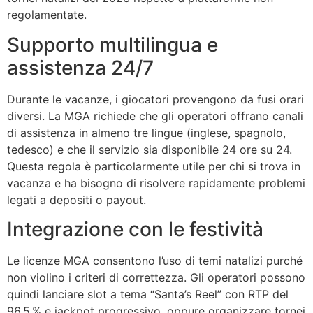
regolamentate.
Supporto multilingua e
assistenza 24/7
Durante le vacanze, i giocatori provengono da fusi orari
diversi. La MGA richiede che gli operatori offrano canali
di assistenza in almeno tre lingue (inglese, spagnolo,
tedesco) e che il servizio sia disponibile 24 ore su 24.
Questa regola è particolarmente utile per chi si trova in
vacanza e ha bisogno di risolvere rapidamente problemi
legati a depositi o payout.
Integrazione con le festività
Le licenze MGA consentono l’uso di temi natalizi purché
non violino i criteri di correttezza. Gli operatori possono
quindi lanciare slot a tema “Santa’s Reel” con RTP del
96,5 % e jackpot progressivo, oppure organizzare tornei