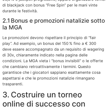
di blackjack con bonus “Free Spin” per le mani vinte
durante le festività.
2.1 Bonus e promozioni natalizie sotto
la MGA
Le promozioni devono rispettare il principio di “fair
play”. Ad esempio, un bonus del 150 % fino a € 300
deve essere accompagnato da un requisito di wagering
di 30x, chiaramente indicato nella pagina delle
condizioni. La MGA vieta i “bonus invisibili” o le offerte
che cambiano retroattivamente i termini. Questo
garantisce che i giocatori sappiano esattamente cosa
aspettarsi e che le promozioni natalizie rimangano
trasparenti.
3. Costruire un torneo
online di successo con