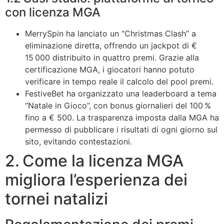
con licenza MGA
MerrySpin ha lanciato un “Christmas Clash” a
eliminazione diretta, offrendo un jackpot di €
15 000 distribuito in quattro premi. Grazie alla
certificazione MGA, i giocatori hanno potuto
verificare in tempo reale il calcolo del pool premi.
FestiveBet ha organizzato una leaderboard a tema
“Natale in Gioco”, con bonus giornalieri del 100 %
fino a € 500. La trasparenza imposta dalla MGA ha
permesso di pubblicare i risultati di ogni giorno sul
sito, evitando contestazioni.
2. Come la licenza MGA
migliora l’esperienza dei
tornei natalizi