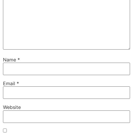
Name
*
Email
*
Website