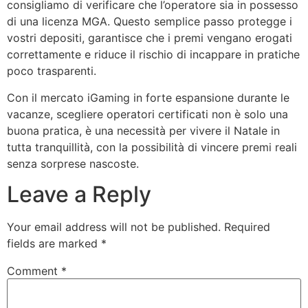
consigliamo di verificare che l’operatore sia in possesso
di una licenza MGA. Questo semplice passo protegge i
vostri depositi, garantisce che i premi vengano erogati
correttamente e riduce il rischio di incappare in pratiche
poco trasparenti.
Con il mercato iGaming in forte espansione durante le
vacanze, scegliere operatori certificati non è solo una
buona pratica, è una necessità per vivere il Natale in
tutta tranquillità, con la possibilità di vincere premi reali
senza sorprese nascoste.
Leave a Reply
Your email address will not be published.
Required
fields are marked
*
Comment
*