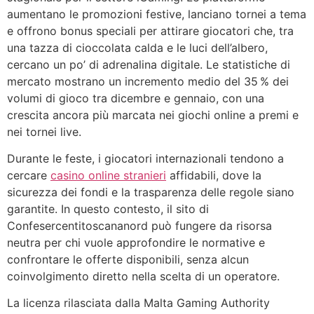
aumentano le promozioni festive, lanciano tornei a tema
e offrono bonus speciali per attirare giocatori che, tra
una tazza di cioccolata calda e le luci dell’albero,
cercano un po’ di adrenalina digitale. Le statistiche di
mercato mostrano un incremento medio del 35 % dei
volumi di gioco tra dicembre e gennaio, con una
crescita ancora più marcata nei giochi online a premi e
nei tornei live.
Durante le feste, i giocatori internazionali tendono a
cercare
casino online stranieri
affidabili, dove la
sicurezza dei fondi e la trasparenza delle regole siano
garantite. In questo contesto, il sito di
Confesercentitoscananord può fungere da risorsa
neutra per chi vuole approfondire le normative e
confrontare le offerte disponibili, senza alcun
coinvolgimento diretto nella scelta di un operatore.
La licenza rilasciata dalla Malta Gaming Authority