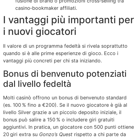
fusione di brand o promozioni cross‑selling tra
casino‑bookmaker affiliati.
I vantaggi più importanti per
i nuovi giocatori
Il valore di un programma fedeltà si rivela soprattutto
quando si è alle prime esperienze di gioco. Ecco i
vantaggi più concreti per chi sta iniziando.
Bonus di benvenuto potenziati
dal livello fedeltà
Molti casinò offrono un bonus di benvenuto standard
(es. 100 % fino a €200). Se il nuovo giocatore è già al
livello Silver grazie a un piccolo deposito iniziale, il
bonus può salire a 150 % o includere giri gratuiti
aggiuntivi. In pratica, un giocatore con 500 punti ottiene
20 giri extra su
Gonzo’s Quest
rispetto a chi parte da