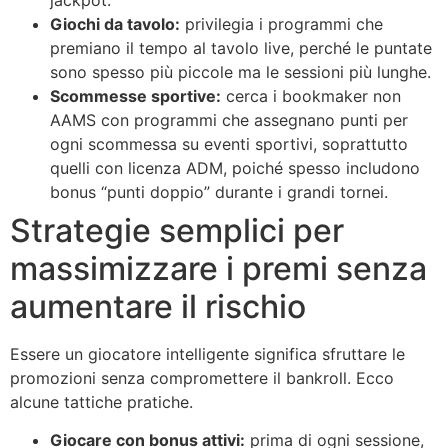
Giochi da tavolo:
privilegia i programmi che
premiano il tempo al tavolo live, perché le puntate
sono spesso più piccole ma le sessioni più lunghe.
Scommesse sportive:
cerca i bookmaker non
AAMS con programmi che assegnano punti per
ogni scommessa su eventi sportivi, soprattutto
quelli con licenza ADM, poiché spesso includono
bonus “punti doppio” durante i grandi tornei.
Strategie semplici per
massimizzare i premi senza
aumentare il rischio
Essere un giocatore intelligente significa sfruttare le
promozioni senza compromettere il bankroll. Ecco
alcune tattiche pratiche.
Giocare con bonus attivi:
prima di ogni sessione,