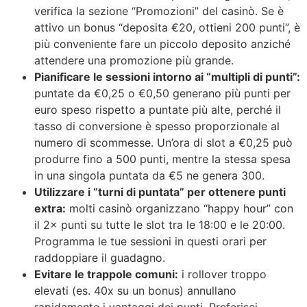
verifica la sezione “Promozioni” del casinò. Se è
attivo un bonus “deposita €20, ottieni 200 punti”, è
più conveniente fare un piccolo deposito anziché
attendere una promozione più grande.
Pianificare le sessioni intorno ai “multipli di punti”:
puntate da €0,25 o €0,50 generano più punti per
euro speso rispetto a puntate più alte, perché il
tasso di conversione è spesso proporzionale al
numero di scommesse. Un’ora di slot a €0,25 può
produrre fino a 500 punti, mentre la stessa spesa
in una singola puntata da €5 ne genera 300.
Utilizzare i “turni di puntata” per ottenere punti
extra:
molti casinò organizzano “happy hour” con
il 2× punti su tutte le slot tra le 18:00 e le 20:00.
Programma le tue sessioni in questi orari per
raddoppiare il guadagno.
Evitare le trappole comuni:
i rollover troppo
elevati (es. 40x su un bonus) annullano
rapidamente i vantaggi dei punti. Preferisci