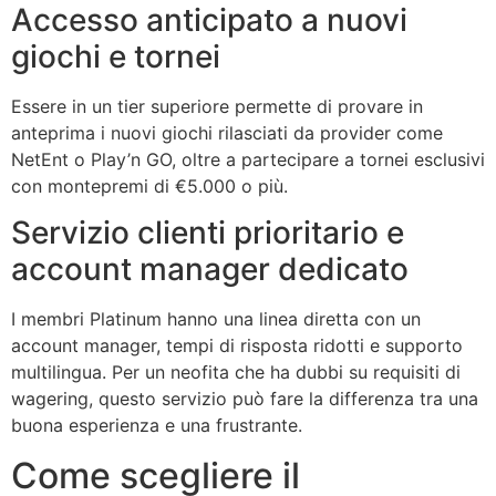
Accesso anticipato a nuovi
giochi e tornei
Essere in un tier superiore permette di provare in
anteprima i nuovi giochi rilasciati da provider come
NetEnt o Play’n GO, oltre a partecipare a tornei esclusivi
con montepremi di €5.000 o più.
Servizio clienti prioritario e
account manager dedicato
I membri Platinum hanno una linea diretta con un
account manager, tempi di risposta ridotti e supporto
multilingua. Per un neofita che ha dubbi su requisiti di
wagering, questo servizio può fare la differenza tra una
buona esperienza e una frustrante.
Come scegliere il