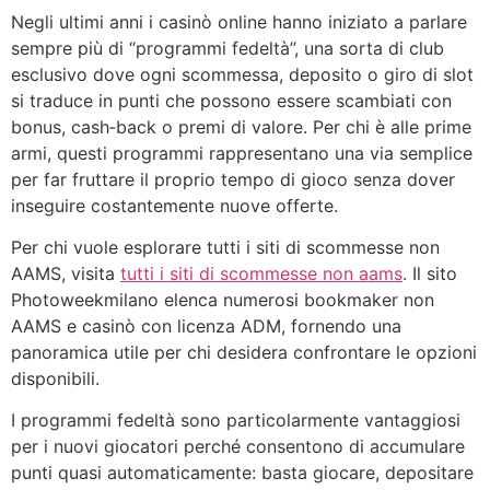
Negli ultimi anni i casinò online hanno iniziato a parlare
sempre più di “programmi fedeltà”, una sorta di club
esclusivo dove ogni scommessa, deposito o giro di slot
si traduce in punti che possono essere scambiati con
bonus, cash‑back o premi di valore. Per chi è alle prime
armi, questi programmi rappresentano una via semplice
per far fruttare il proprio tempo di gioco senza dover
inseguire costantemente nuove offerte.
Per chi vuole esplorare tutti i siti di scommesse non
AAMS, visita
tutti i siti di scommesse non aams
. Il sito
Photoweekmilano elenca numerosi bookmaker non
AAMS e casinò con licenza ADM, fornendo una
panoramica utile per chi desidera confrontare le opzioni
disponibili.
I programmi fedeltà sono particolarmente vantaggiosi
per i nuovi giocatori perché consentono di accumulare
punti quasi automaticamente: basta giocare, depositare