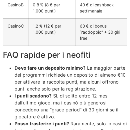
CasinoB
0,8 % (8 € per
40 € di cashback
1.000 punti)
settimanale
CasinoC
1,2 % (12 € per
60 € di bonus
1.000 punti)
“raddoppio” + 30 giri
free
FAQ rapide per i neofiti
Devo fare un deposito minimo?
La maggior parte
dei programmi richiede un deposito di almeno €10
per attivare la raccolta punti, ma alcuni offrono
punti anche solo per la registrazione.
I punti scadono?
Sì, di solito entro 12 mesi
dall’ultimo gioco, ma i casinò più generosi
concedono una “grace period” di 30 giorni se il
giocatore è attivo.
Posso trasferire i punti?
Raramente, solo in casi di