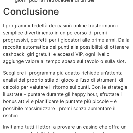
giorni può far retrocedere di un tier.
Conclusione
I programmi fedeltà dei casinò online trasformano il
semplice divertimento in un percorso di premi
progressivi, perfetti per i giocatori alle prime armi. Dalla
raccolta automatica dei punti alla possibilità di ottenere
cashback, giri gratuiti e accessi VIP, ogni livello
aggiunge valore al tempo speso sul tavolo o sulla slot.
Scegliere il programma più adatto richiede un’attenta
analisi del proprio stile di gioco e l’uso di strumenti di
calcolo per valutare il ritorno sui punti. Con le strategie
illustrate – puntare durante gli happy hour, sfruttare i
bonus attivi e pianificare le puntate più piccole – è
possibile massimizzare i premi senza aumentare il
rischio.
Invitiamo tutti i lettori a provare un casinò che offra un