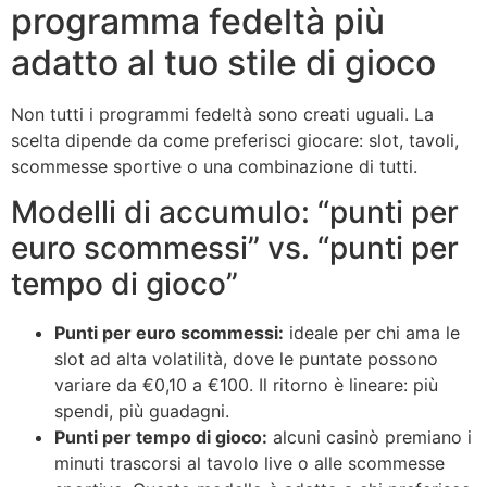
programma fedeltà più
adatto al tuo stile di gioco
Non tutti i programmi fedeltà sono creati uguali. La
scelta dipende da come preferisci giocare: slot, tavoli,
scommesse sportive o una combinazione di tutti.
Modelli di accumulo: “punti per
euro scommessi” vs. “punti per
tempo di gioco”
Punti per euro scommessi:
ideale per chi ama le
slot ad alta volatilità, dove le puntate possono
variare da €0,10 a €100. Il ritorno è lineare: più
spendi, più guadagni.
Punti per tempo di gioco:
alcuni casinò premiano i
minuti trascorsi al tavolo live o alle scommesse