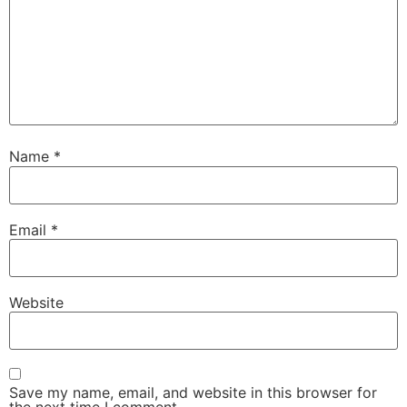
Name
*
Email
*
Website
Save my name, email, and website in this browser for
the next time I comment.