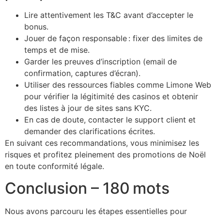
Lire attentivement les T&C avant d’accepter le
bonus.
Jouer de façon responsable : fixer des limites de
temps et de mise.
Garder les preuves d’inscription (email de
confirmation, captures d’écran).
Utiliser des ressources fiables comme Limone Web
pour vérifier la légitimité des casinos et obtenir
des listes à jour de sites sans KYC.
En cas de doute, contacter le support client et
demander des clarifications écrites.
En suivant ces recommandations, vous minimisez les
risques et profitez pleinement des promotions de Noël
en toute conformité légale.
Conclusion – 180 mots
Nous avons parcouru les étapes essentielles pour