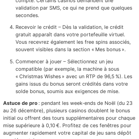
compte. Certains casinos demandent une
validation par SMS, ce qui ne prend que quelques
secondes.
Recevoir le crédit – Dès la validation, le crédit
gratuit apparaît dans votre portefeuille virtuel.
Vous recevrez également les free spins associés,
souvent visibles dans la section « Mes bonus ».
Commencer à jouer – Sélectionnez un jeu
compatible (par exemple, la machine à sous
« Christmas Wishes » avec un RTP de 96,5 %). Les
gains issus du bonus seront crédités dans votre
solde bonus, soumis aux exigences de mise.
Astuce de pro
: pendant les week‑ends de Noël (du 23
au 26 décembre), plusieurs casinos doublent le bonus
initial ou offrent des tours supplémentaires pour chaque
mise supérieure à 0,10 €. Profitez de ces fenêtres pour
augmenter rapidement votre capital de jeu sans dépôt