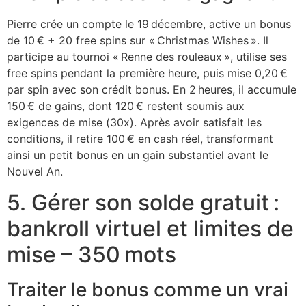
Pierre crée un compte le 19 décembre, active un bonus
de 10 € + 20 free spins sur « Christmas Wishes ». Il
participe au tournoi « Renne des rouleaux », utilise ses
free spins pendant la première heure, puis mise 0,20 €
par spin avec son crédit bonus. En 2 heures, il accumule
150 € de gains, dont 120 € restent soumis aux
exigences de mise (30x). Après avoir satisfait les
conditions, il retire 100 € en cash réel, transformant
ainsi un petit bonus en un gain substantiel avant le
Nouvel An.
5. Gérer son solde gratuit :
bankroll virtuel et limites de
mise – 350 mots
Traiter le bonus comme un vrai