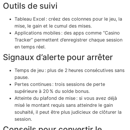
Outils de suivi
Tableau Excel : créez des colonnes pour le jeu, la
mise, le gain et le cumul des mises.
Applications mobiles : des apps comme “Casino
Tracker” permettent d’enregistrer chaque session
en temps réel.
Signaux d’alerte pour arrêter
Temps de jeu : plus de 2 heures consécutives sans
pause.
Pertes continues : trois sessions de perte
supérieure à 20 % du solde bonus.
Atteinte du plafond de mise : si vous avez déjà
misé le montant requis sans atteindre le gain
souhaité, il peut être plus judicieux de clôturer la
session.
Conseils pour convertir le