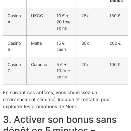
bonus
Casino
UKGC
10 € +
25x
150 €
A
20 free
spins
Casino
Malta
15 €
30x
200 €
B
cash
Casino
Curacao
5 € +
20x
100 €
C
10 free
spins
En suivant ces critères, vous choisissez un
environnement sécurisé, ludique et rentable pour
exploiter les promotions de Noël.
3. Activer son bonus sans
dépôt en 5 minutes –