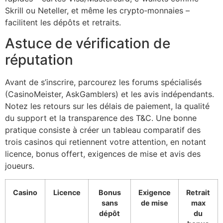
Skrill ou Neteller, et même les crypto‑monnaies –
facilitent les dépôts et retraits.
Astuce de vérification de
réputation
Avant de s’inscrire, parcourez les forums spécialisés
(CasinoMeister, AskGamblers) et les avis indépendants.
Notez les retours sur les délais de paiement, la qualité
du support et la transparence des T&C. Une bonne
pratique consiste à créer un tableau comparatif des
trois casinos qui retiennent votre attention, en notant
licence, bonus offert, exigences de mise et avis des
joueurs.
Casino
Licence
Bonus
Exigence
Retrait
sans
de mise
max
dépôt
du