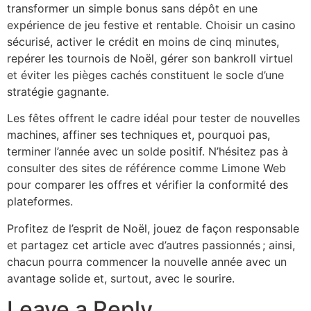
transformer un simple bonus sans dépôt en une
expérience de jeu festive et rentable. Choisir un casino
sécurisé, activer le crédit en moins de cinq minutes,
repérer les tournois de Noël, gérer son bankroll virtuel
et éviter les pièges cachés constituent le socle d’une
stratégie gagnante.
Les fêtes offrent le cadre idéal pour tester de nouvelles
machines, affiner ses techniques et, pourquoi pas,
terminer l’année avec un solde positif. N’hésitez pas à
consulter des sites de référence comme Limone Web
pour comparer les offres et vérifier la conformité des
plateformes.
Profitez de l’esprit de Noël, jouez de façon responsable
et partagez cet article avec d’autres passionnés ; ainsi,
chacun pourra commencer la nouvelle année avec un
avantage solide et, surtout, avec le sourire.
Leave a Reply