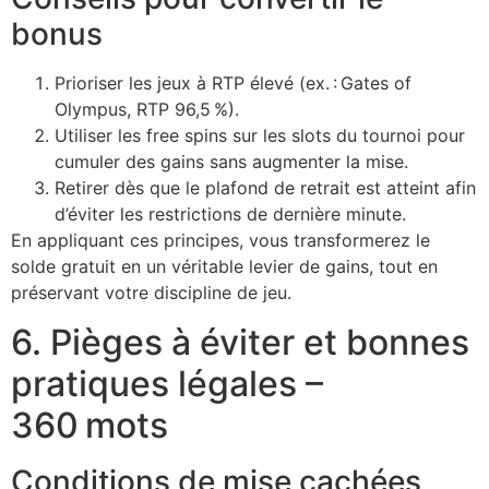
bonus
Prioriser les jeux à RTP élevé (ex. : Gates of
Olympus, RTP 96,5 %).
Utiliser les free spins sur les slots du tournoi pour
cumuler des gains sans augmenter la mise.
Retirer dès que le plafond de retrait est atteint afin
d’éviter les restrictions de dernière minute.
En appliquant ces principes, vous transformerez le
solde gratuit en un véritable levier de gains, tout en
préservant votre discipline de jeu.
6. Pièges à éviter et bonnes
pratiques légales –
360 mots
Conditions de mise cachées