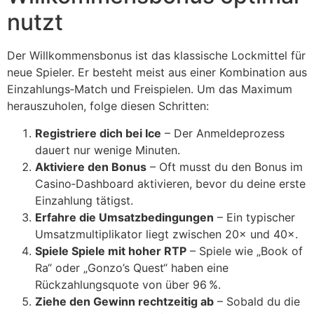
nutzt
Der Willkommensbonus ist das klassische Lockmittel für
neue Spieler. Er besteht meist aus einer Kombination aus
Einzahlungs‑Match und Freispielen. Um das Maximum
herauszuholen, folge diesen Schritten:
Registriere dich bei Ice
– Der Anmeldeprozess
dauert nur wenige Minuten.
Aktiviere den Bonus
– Oft musst du den Bonus im
Casino‑Dashboard aktivieren, bevor du deine erste
Einzahlung tätigst.
Erfahre die Umsatzbedingungen
– Ein typischer
Umsatzmultiplikator liegt zwischen 20× und 40×.
Spiele Spiele mit hoher RTP
– Spiele wie „Book of
Ra“ oder „Gonzo’s Quest“ haben eine
Rückzahlungsquote von über 96 %.
Ziehe den Gewinn rechtzeitig ab
– Sobald du die