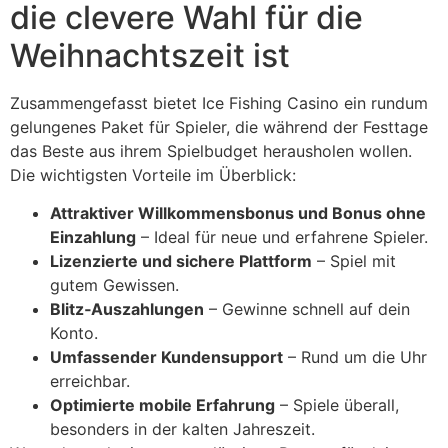
die clevere Wahl für die
Weihnachtszeit ist
Zusammengefasst bietet Ice Fishing Casino ein rundum
gelungenes Paket für Spieler, die während der Festtage
das Beste aus ihrem Spielbudget herausholen wollen.
Die wichtigsten Vorteile im Überblick:
Attraktiver Willkommensbonus und Bonus ohne
Einzahlung
– Ideal für neue und erfahrene Spieler.
Lizenzierte und sichere Plattform
– Spiel mit
gutem Gewissen.
Blitz‑Auszahlungen
– Gewinne schnell auf dein
Konto.
Umfassender Kundensupport
– Rund um die Uhr
erreichbar.
Optimierte mobile Erfahrung
– Spiele überall,
besonders in der kalten Jahreszeit.