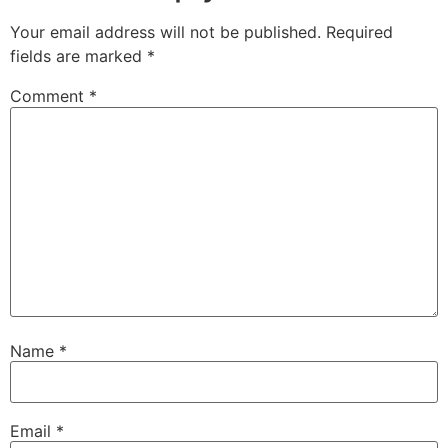
Your email address will not be published.
Required
fields are marked
*
Comment
*
Name
*
Email
*