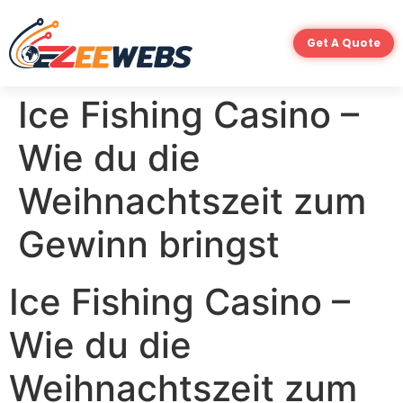
Get A Quote
Ice Fishing Casino –
Wie du die
Weihnachtszeit zum
Gewinn bringst
Ice Fishing Casino –
Wie du die
Weihnachtszeit zum